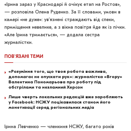
«Ірина зараз у Краснодарі й очікує етап на Ростов»,
— розповіла Олена Руденко. За її словами, умови в
камері «не дуже»: ув’язнені страждають від спеки,
приміщення невелике, а з вікна повітря йде як із пічки.
«Але Ірина тримається», — додала сестра
журналістки.
ПОВ'ЯЗАНІ
ТЕМИ
«Розуміння того, що твоя робота важлива,
допомагає не опускати рук»: журналістка «Вгору»
Валентина Пономарьова про роботу під
обстрілами та незламний Херсон
Лише чверть локальних редакцій вже заробляють
у Facebook: НСЖУ поцікавилася станом його
монетизації серед регіональних медіа
Ірина Левченко — членкиня НСЖУ, багато років