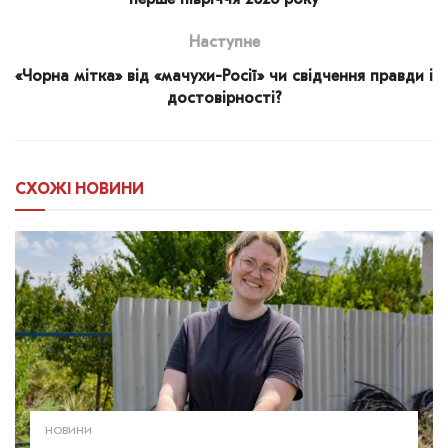
перше півріччя 2026 року
Наступне
«Чорна мітка» від «мачухи-Росії» чи свідчення правди і
достовірності?
СХОЖІ
НОВИНИ
НОВИНИ