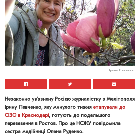
Ірина Левченко
Незаконно ув’язнену Росією журналістку з Мелітополя
Ірину Левченко, яку минулого тижня
етапували до
СІЗО в Краснодарі
, готують до подальшого
перевезення в Ростов. Про це НСЖУ повідомила
сестра медійниці Олена Руденко.