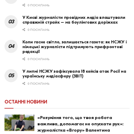
0 ПОСИЛАНЬ
У Києві журналісти провідних медіа влаштували
справжній страйк – на боулінгових доріжках
0 ПОСИЛАНЬ
Коли гасне світло, залишається газета: як НСЖУ і
німецькі журналісти підтримують прифронтові
редакції
0 ПОСИЛАНЬ
У липні НСЖУ зафіксувала 18 кейсів атак Росії на
українську медіасферу (ЗВІТ)
0 ПОСИЛАНЬ
ОСТАННІ НОВИНИ
«Розуміння того, що твоя робота
важлива, допомагає не опускати рук»:
журналістка «Вгору» Валентина