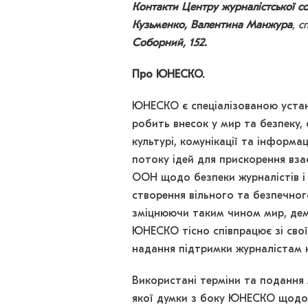
Контакти Центру журналістської со
Кузьменко, Валентина Манжура
, с
Соборний, 152.
Про ЮНЕСКО.
ЮНЕСКО є спеціалізованою устан
робить внесок у мир та безпеку, 
культурі, комунікації та інформ
потоку ідей для прискорення вз
ООН щодо безпеки журналістів і
створення вільного та безпечного
зміцнюючи таким чином мир, демо
ЮНЕСКО тісно співпрацює зі свої
надання підтримки журналістам н
Використані терміни та подання м
якої думки з боку ЮНЕСКО щодо п