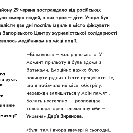
айону 29 червня постраждало від російських
уло семеро людей, з них троє – діти. Учора був
лісти два дні поспіль їздили в місто фіксувати
ки Запорізького Центру журналістської солідарності
валось медійникам на місці події.
–Вільнянськ – моє рідне місто. У
момент прильоту я була вдома з
батьками. Емоційно важко було
ота
покинути рідних і їхати працювати. Те,
и рук»:
на
що я побачила на місці обстрілу,
назавжди залишиться у моїй памʼяті.
он
Болить нестерпно, – розповідає
ій вже
телеоператорка телеканалу «Ми –
тизації
Україна»
Дарʼя Зирянова.
«Були там і вчора ввечері й сьогодні…