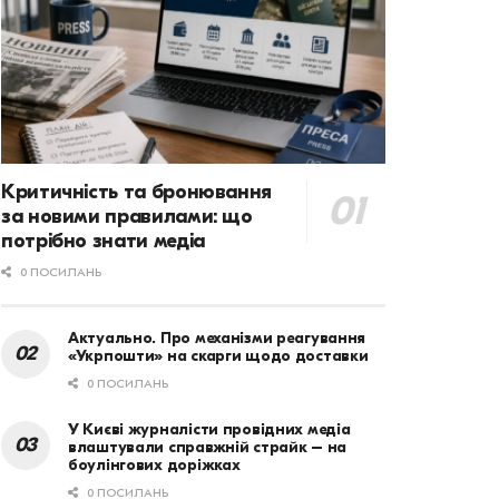
Критичність та бронювання
за новими правилами: що
потрібно знати медіа
0 ПОСИЛАНЬ
Актуально. Про механізми реагування
«Укрпошти» на скарги щодо доставки
0 ПОСИЛАНЬ
У Києві журналісти провідних медіа
влаштували справжній страйк – на
боулінгових доріжках
0 ПОСИЛАНЬ