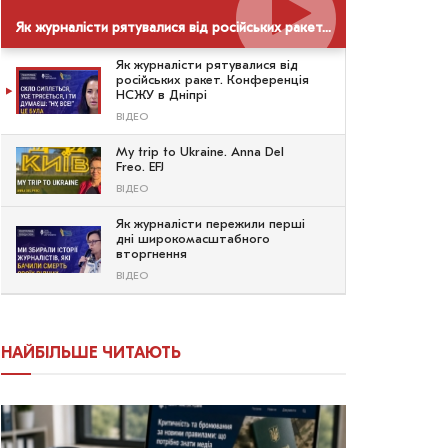
Як журналісти рятувалися від російських ракет. Конференція НСЖУ в Дніпрі
Як журналісти рятувалися від
російських ракет. Конференція
НСЖУ в Дніпрі
ВІДЕО
My trip to Ukraine. Anna Del
Freo. EFJ
ВІДЕО
Як журналісти пережили перші
дні широкомасштабного
вторгнення
ВІДЕО
НАЙБІЛЬШЕ ЧИТАЮТЬ