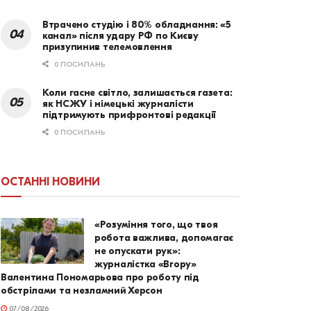
Втрачено студію і 80% обладнання: «5
канал» після удару РФ по Києву
призупинив телемовлення
0 ПОСИЛАНЬ
Коли гасне світло, залишається газета:
як НСЖУ і німецькі журналісти
підтримують прифронтові редакції
0 ПОСИЛАНЬ
ОСТАННІ НОВИНИ
«Розуміння того, що твоя
робота важлива, допомагає
не опускати рук»:
журналістка «Вгору»
Валентина Пономарьова про роботу під
обстрілами та незламний Херсон
07/08/2026