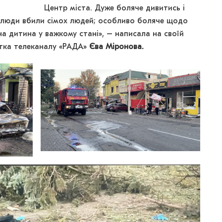
Центр міста. Дуже боляче дивитись і
нелюди вбили сімох людей; особливо боляче щодо
на дитина у важкому стані», – написала на своїй
нтка телеканалу «РАДА»
Єва Міронова.