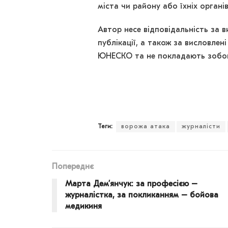
міста чи району або їхніх органів
Автор несе відповідальність за в
публікації, а також за висловлені
ЮНЕСКО та не покладають зобов’
Теги:
ворожа атака
журналісти
Попереднє
Марта Дем’янчук: за професією –
журналістка, за покликанням – бойова
медикиня