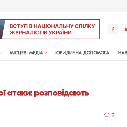
МIСЦЕВI МЕДIА
ЮРИДИЧНА ДОПОМОГА
НА
кої атаки: розповідають
0