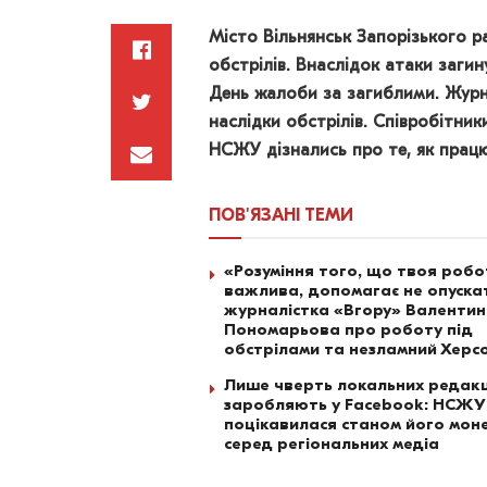
Місто Вільнянськ Запорізького р
обстрілів. Внаслідок атаки загин
День жалоби за загиблими. Журна
наслідки обстрілів. Співробітни
НСЖУ дізнались про те, як працю
ПОВ'ЯЗАНІ
ТЕМИ
«Розуміння того, що твоя роб
важлива, допомагає не опускат
журналістка «Вгору» Валенти
Пономарьова про роботу під
обстрілами та незламний Херс
Лише чверть локальних редакц
заробляють у Facebook: НСЖУ
поцікавилася станом його моне
серед регіональних медіа