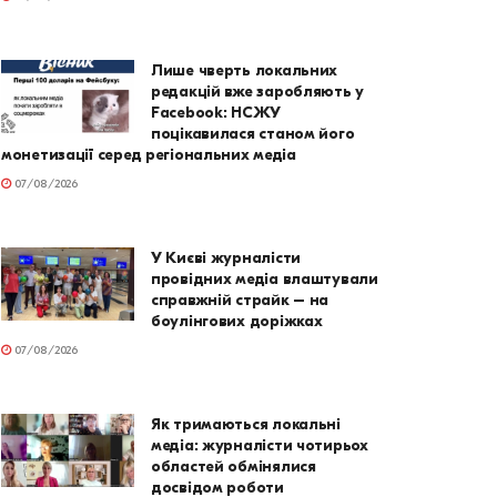
Лише чверть локальних
редакцій вже заробляють у
Facebook: НСЖУ
поцікавилася станом його
монетизації серед регіональних медіа
07/08/2026
У Києві журналісти
провідних медіа влаштували
справжній страйк – на
боулінгових доріжках
07/08/2026
Як тримаються локальні
медіа: журналісти чотирьох
областей обмінялися
досвідом роботи