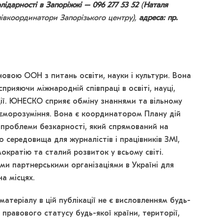
лідарності в Запоріжжі – 096 277 53 52
(
Наталя
півкоординатори Запорізького центру),
адреса: пр.
овою ООН з питань освіти, науки і культури. Вона
сприяючи міжнародній співпраці в освіті, науці,
ації. ЮНЕСКО сприяє обміну знаннями та вільному
аєморозуміння. Вона є координатором Плану дій
 проблеми безкарності, який спрямований на
 середовища для журналістів і працівників ЗМІ,
кратію та сталий розвиток у всьому світі.
ми партнерськими організаціями в Україні для
а місцях.
атеріалу в цій публікації не є висловленням будь-
равового статусу будь-якої країни, території,