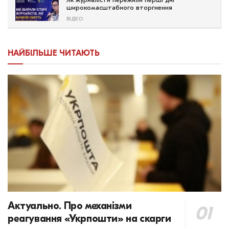
Як журналісти пережили перші дні
широкомасштабного вторгнення
ВІДЕО
НАЙБІЛЬШЕ ЧИТАЮТЬ
Актуально. Про механізми
реагування «Укрпошти» на скарги