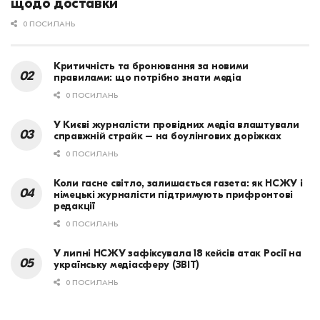
щодо доставки
0 ПОСИЛАНЬ
Критичність та бронювання за новими
правилами: що потрібно знати медіа
0 ПОСИЛАНЬ
У Києві журналісти провідних медіа влаштували
справжній страйк – на боулінгових доріжках
0 ПОСИЛАНЬ
Коли гасне світло, залишається газета: як НСЖУ і
німецькі журналісти підтримують прифронтові
редакції
0 ПОСИЛАНЬ
У липні НСЖУ зафіксувала 18 кейсів атак Росії на
українську медіасферу (ЗВІТ)
0 ПОСИЛАНЬ