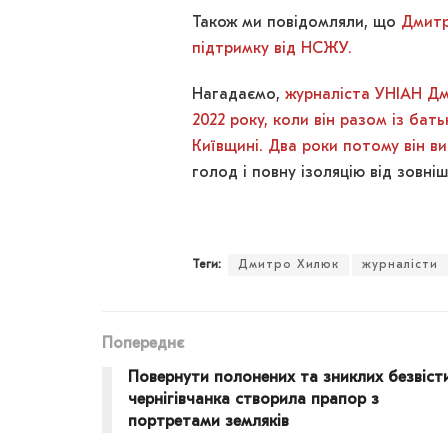
Також ми повідомляли, що
Дмитр
підтримку від НСЖУ.
Нагадаємо,
журналіста УНІАН Дми
2022 року, коли він разом із бат
Київщині. Два роки потому він в
голод і повну ізоляцію від зовні
Теги:
Дмитро Хилюк
журналісти
Попереднє
Повернути полонених та зниклих безвісти
чернігівчанка створила прапор з
портретами земляків