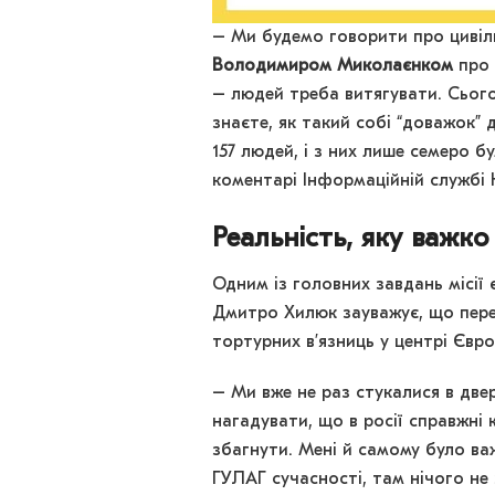
– Ми будемо говорити про цивіль
Володимиром Миколаєнком
про 
– людей треба витягувати. Сього
знаєте, як такий собі “доважок” 
157 людей, і з них лише семеро 
коментарі Інформаційній служб
Реальність, яку важко
Одним із головних завдань місії 
Дмитро Хилюк зауважує, що пере
тортурних в’язниць у центрі Євро
– Ми вже не раз стукалися в двер
нагадувати, що в росії справжні
збагнути. Мені й самому було важ
ГУЛАГ сучасності, там нічого не