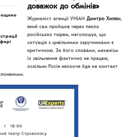
доважок до обмінів»
трощено
Журналіст агенції УНІАН
Дмитро Хилю
к,
який сам пройшов через пекло
російських тюрем, наголошує, що
страції
сфері
ситуація з цивільними заручниками є
критичною. За його словами, механізм
їх звільнення фактично не працює,
оскільки Росія неохоче йде на контакт
олоненими.