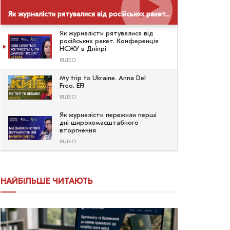
Як журналісти рятувалися від російських ракет. Конференція НСЖУ в Дніпрі
Як журналісти рятувалися від
російських ракет. Конференція
НСЖУ в Дніпрі
ВІДЕО
My trip to Ukraine. Anna Del
Freo. EFJ
ВІДЕО
Як журналісти пережили перші
дні широкомасштабного
вторгнення
ВІДЕО
НАЙБІЛЬШЕ ЧИТАЮТЬ