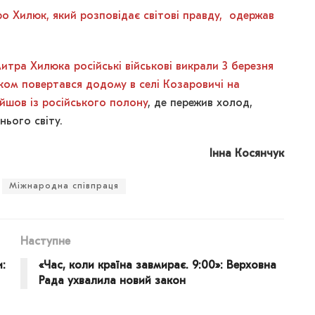
о Хилюк, який розповідає світові правду, одержав
тра Хилюка російські військові викрали 3 березня
ьком повертався додому в селі Козаровичі на
ийшов із російського полону
, де пережив холод,
шнього світу.
Інна Косянчук
Міжнародна співпраця
Наступне
:
«Час, коли країна завмирає. 9:00»: Верховна
Рада ухвалила новий закон