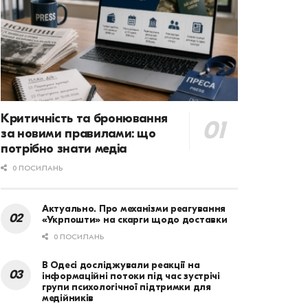
Критичність та бронювання
за новими правилами: що
потрібно знати медіа
0 ПОСИЛАНЬ
Актуально. Про механізми реагування
«Укрпошти» на скарги щодо доставки
0 ПОСИЛАНЬ
В Одесі досліджували реакції на
інформаційні потоки під час зустрічі
групи психологічної підтримки для
медійників