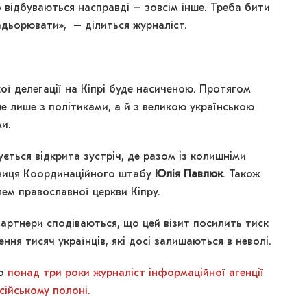
о відбуваються насправді – зовсім інше. Треба бити
бадьорювати», – ділиться журналіст.
ї делегації на Кіпрі буде насиченою. Протягом
не лише з політиками, а й з великою українською
и.
ється відкрита зустріч, де разом із колишніми
ниця Координаційного штабу
Юлія Павлюк
. Також
лем православної церкви Кіпру.
партнери сподіваються, що цей візит посилить тиск
ня тисяч українців, які досі залишаються в неволі.
що
понад три роки журналіст інформаційної агенції
ійському полоні.