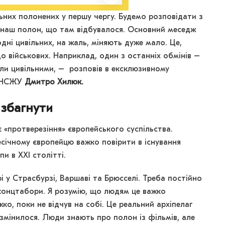
них полонених у першу чергу. Будемо розповідати з
наш полон, що там відбувалося. Основний меседж
дні цивільних, на жаль, міняють дуже мало. Це,
до військових. Наприклад, один з останніх обмінів –
були цивільними, – розповів в ексклюзивному
і НСЖУ
Дмитро Хилюк.
 збагнути
є «протверезіння» європейського суспільства.
січному європейцю важко повірити в існування
пи в XXI столітті.
і у Страсбурзі, Варшаві та Брюсселі. Треба постійно
 концтабори. Я розумію, що людям це важко
ко, поки не відчув на собі. Це реальний архіпелаг
 змінилося. Люди знають про полон із фільмів, але