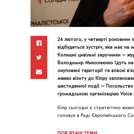
24 лютого, у четверті роковини 
відбудеться зустріч, яка має на 
Колишні цивільні заручники – ж
Володимир Миколаєнко їдуть на 
окуповані території та власні в’
межах візиту до Кіпру запланова
шестиденної події – Посольство У
громадською організацією Voice 
Кіпр сьогодні є стратегічно важ
головує в Раді Європейського Со
ПОВ'ЯЗАНІ
ТЕМИ