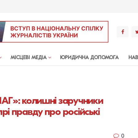
МIСЦЕВI МЕДIА
ЮРИДИЧНА ДОПОМОГА
НА
ЛАГ»: колишні заручники
рі правду про російські
0