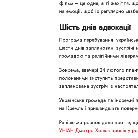
фільм – це одне, а ті жахіття, щ
на емоції, щоб їх регулярно «вз
Шість днів адвокації
Програма перебування українсько
шести днів заплановані зустрічі 
громадою та релігійними лідерам
Зокрема, ввечері 24 лютого плану
полоненими виступить представ
запланована зустріч із настояте
Українська громада та іноземні 
на Кремль і пришвидшить повернен
Раніше ми розповідали про те, 
УНІАН Дмитро Хилюк провів у рос