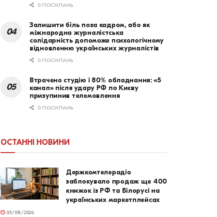
0 ПОСИЛАНЬ
Залишити біль поза кадром, або як
міжнародна журналістська
солідарність допоможе психологічному
відновленню українських журналістів
0 ПОСИЛАНЬ
Втрачено студію і 80% обладнання: «5
канал» після удару РФ по Києву
призупинив телемовлення
0 ПОСИЛАНЬ
ОСТАННІ НОВИНИ
Держкомтелерадіо
заблокувало продаж ще 400
книжок із РФ та Білорусі на
українських маркетплейсах
05/08/2026