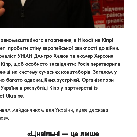
повномасштабного вторгнення, в Нікосії на Кіпрі
меті пробити стіну європейської звиклості до війни.
урналіст УНІАН Дмитро Хилюк та ексмер Херсона
Кіпр, щоб особисто засвідчити: Росія перетворила
язниці на систему сучасних концтаборів.
Загалом у
но багато адвокаційних зустрічей. Організатори
країни в республіці Кіпр у партнерстві із
of Ukraine
.
ливим майданчиком для України, адже держава
юзу.
«Цивільні – це лише