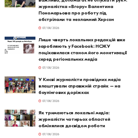
важлива, допомагає не опускати рук»:
журналістка «Вгору» Валентина
Пономарьова про роботу під
обстрілами та незламний Херсон
07/08/2026
Лише чверть локальних редакцій вже
заробляють у Facebook: НСЖУ
поцікавилася станом його монетизації
серед регіональних медіа
07/08/2026
У Києві журналісти провідних медіа
влаштували справжній страйк – на
боулінгових доріжках
07/08/2026
Як тримаються локальні медіа:
журналісти чотирьох областей
обмінялися досвідом роботи
07/08/2026