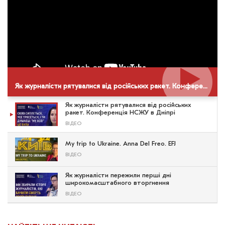
Як журналісти рятувалися від російських ракет. Конференція НСЖУ в Дніпрі
Як журналісти рятувалися від російських
ракет. Конференція НСЖУ в Дніпрі
ВІДЕО
My trip to Ukraine. Anna Del Freo. EFJ
ВІДЕО
Як журналісти пережили перші дні
широкомасштабного вторгнення
ВІДЕО