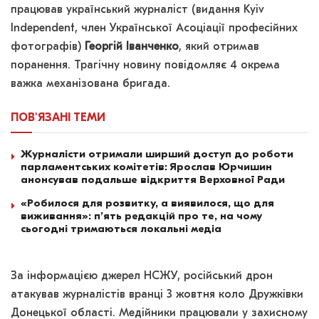
працював український журналіст (видання Kyiv
Independent, член Української Асоціації професійних
фотографів)
Георгій Іванченко
, який отримав
поранення. Трагічну новину повідомляє 4 окрема
важка механізована бригада.
ПОВ'ЯЗАНІ
ТЕМИ
Журналісти отримали ширший доступ до роботи
парламентських комітетів: Ярослав Юрчишин
анонсував подальше відкриття Верховної Ради
«Робилося для розвитку, а виявилося, що для
виживання»: п’ять редакцій про те, на чому
сьогодні тримаються локальні медіа
За інформацією джерел НСЖУ, російський дрон
атакував журналістів вранці 3 жовтня коло Дружківки
Донецької області. Медійники працювали у захисному