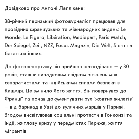
Довідково про Антоні Лаллікана:
38-річний паризький фотожурналіст працював для
провідних французьких та міжнародних видань: Le
Monde, Le Figaro, Libération, Mediapart, Paris Match,
Der Spiegel, Zeit, NZZ, Focus Magazin, Die Welt, Stern та
багатьох інших.
До фоторепортажу він прийшов несподівано – у 30
років, ставши випадковим свідком зіткнень між
сепаратистами та індійськими силами безпеки в
Кашмірі. Це змінило його життя. Він повернувся до
Франції та почав документувати рух “жовтих жилетів”
– від барикад в Уазі до вуличних маршів у Парижі.
Згодом висвітлював соціальні протести в Гонконзі та
Індії, житлову кризу у передмістях Парижа, життя
мігрантів.