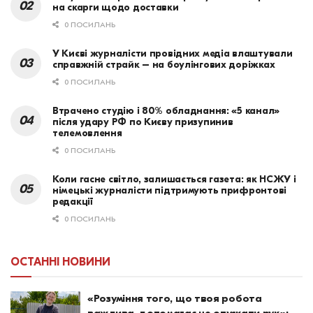
на скарги щодо доставки
0 ПОСИЛАНЬ
У Києві журналісти провідних медіа влаштували
справжній страйк – на боулінгових доріжках
0 ПОСИЛАНЬ
Втрачено студію і 80% обладнання: «5 канал»
після удару РФ по Києву призупинив
телемовлення
0 ПОСИЛАНЬ
Коли гасне світло, залишається газета: як НСЖУ і
німецькі журналісти підтримують прифронтові
редакції
0 ПОСИЛАНЬ
ОСТАННІ НОВИНИ
«Розуміння того, що твоя робота