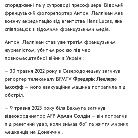
спорядженні та у супроводі пресофіцера. Відомий
французький фоторепортер Антоні Лаллікан мав
воєнну акредитацію від агентства Hans Lucas, яке
співпрацює з відомими французькими медіа.
Антоні Лаллікан став уже третім французьким
журналістом, убитим росією під час
повномасштабної війни в Україні:
– 30 травня 2022 року в Сєвєродонецьку загинув
репортер телеканалу BFMTV
Фредерік Леклерк-
Імхофф
– його евакуаційна машина потрапила під
обстріл.
– 9 травня 2023 року біля Бахмута загинув
відеокординатор AFP
Арман Солдін
– він потрапив
під ракетний удар, коли знімав бої та життя мирних
мешканців на Донеччині.