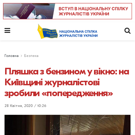
Головна
Безпека
Пляшка з бензином у вікно: на
Київщині журналістові
зробили «попередження»
28 Квітня, 2020 / 10:26