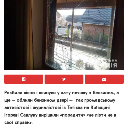
Розбили вікно і вкинули у хату пляшку з бензином, а
ще – облили бензином двері – так громадському
активістові і журналістові із Тетієва на Київщині
Ігореві Савлуку вирішили «порадити» «не лізти не в
свої справи».