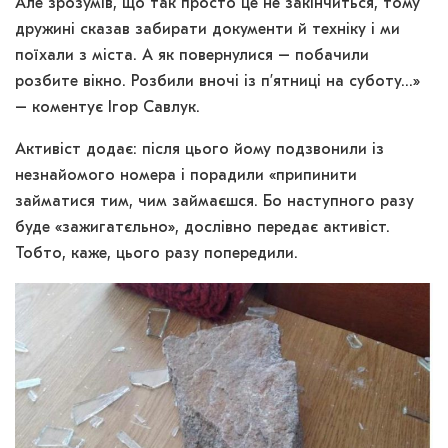
Але зрозумів, що так просто це не закінчиться, тому
дружині сказав забирати документи й техніку і ми
поїхали з міста. А як повернулися – побачили
розбите вікно. Розбили вночі із п’ятниці на суботу…»
– коментує Ігор Савлук.
Активіст додає: після цього йому подзвонили із
незнайомого номера і порадили «припинити
займатися тим, чим займаєшся. Бо наступного разу
буде «зажигатєльно», дослівно передає активіст.
Тобто, каже, цього разу попередили.