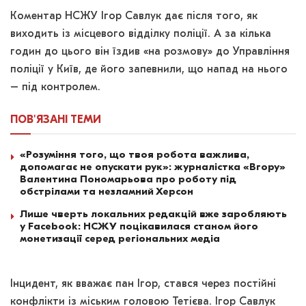
Коментар НСЖУ Ігор Савлук дає після того, як
виходить із місцевого відділку поліції. А за кілька
годин до цього він їздив «на розмову» до Управління
поліції у Київ, де його запевнили, що напад на нього
– під контролем.
ПОВ'ЯЗАНІ
ТЕМИ
«Розуміння того, що твоя робота важлива,
допомагає не опускати рук»: журналістка «Вгору»
Валентина Пономарьова про роботу під
обстрілами та незламний Херсон
Лише чверть локальних редакцій вже заробляють
у Facebook: НСЖУ поцікавилася станом його
монетизації серед регіональних медіа
Інцидент, як вважає пан Ігор, стався через постійні
конфлікти із міським головою Тетієва. Ігор Савлук