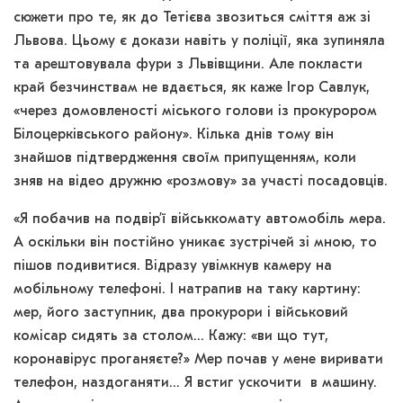
сюжети про те, як до Тетієва звозиться сміття аж зі
Львова. Цьому є докази навіть у поліції, яка зупиняла
та арештовувала фури з Львівщини. Але покласти
край безчинствам не вдається, як каже Ігор Савлук,
«через домовленості міського голови із прокурором
Білоцерківського району». Кілька днів тому він
знайшов підтвердження своїм припущенням, коли
зняв на відео дружню «розмову» за участі посадовців.
«Я побачив на подвір’ї військкомату автомобіль мера.
А оскільки він постійно уникає зустрічей зі мною, то
пішов подивитися. Відразу увімкнув камеру на
мобільному телефоні. І натрапив на таку картину:
мер, його заступник, два прокурори і військовий
комісар сидять за столом… Кажу: «ви що тут,
коронавірус проганяєте?» Мер почав у мене виривати
телефон, наздоганяти… Я встиг ускочити в машину.