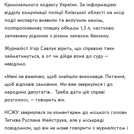
Кримінального кодексу України. За інформацією
відділу комунікації поліції Київської області на місці
події експерти виявили та вилучили камінь,
поліпропіленову пляшку об’ємом 1,5 л, частково
заповнену рідиною з різким запахом бензину.
Журналіст Ігор Савлук вірить, що справою таки
займатимуться, а от чи дійде вона до суду –
невідомо.
«Мені не важливо, щоб знайшли виконавця. Питання,
щоб відповів замовник. Ми вже звернулися і до
народних депутатів… Треба дати цій справі
розголос», – говорить він.
НСЖУ звернулася за коментарем до міського голови
Тетієва Руслана Майструка, але у міськраді
повідомили, що він не може говорити з журналістом і