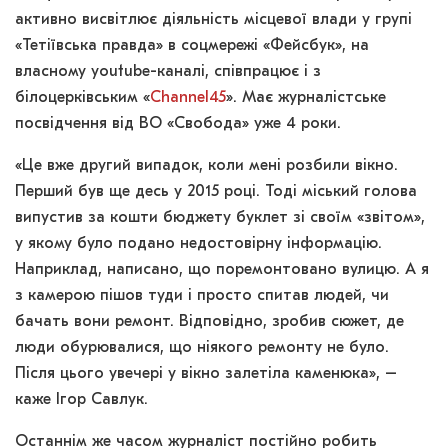
активно висвітлює діяльність місцевої влади у групі
«Тетіївська правда» в соцмережі «Фейсбук», на
власному youtube-каналі, співпрацює і з
білоцерківським «
Channel45
». Має журналістське
посвідчення від ВО «Свобода» уже 4 роки.
«Це вже другий випадок, коли мені розбили вікно.
Перший був ще десь у 2015 році. Тоді міський голова
випустив за кошти бюджету буклет зі своїм «звітом»,
у якому було подано недостовірну інформацію.
Наприклад, написано, що поремонтовано вулицю. А я
з камерою пішов туди і просто спитав людей, чи
бачать вони ремонт. Відповідно, зробив сюжет, де
люди обурювалися, що ніякого ремонту не було.
Після цього увечері у вікно залетіла каменюка», –
каже Ігор Савлук.
Останнім же часом журналіст постійно робить