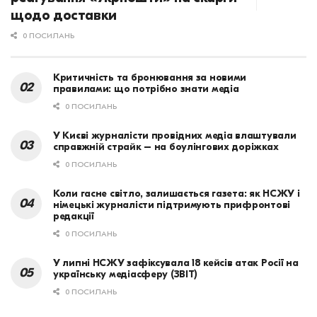
щодо доставки
0 ПОСИЛАНЬ
Критичність та бронювання за новими
правилами: що потрібно знати медіа
0 ПОСИЛАНЬ
У Києві журналісти провідних медіа влаштували
справжній страйк – на боулінгових доріжках
0 ПОСИЛАНЬ
Коли гасне світло, залишається газета: як НСЖУ і
німецькі журналісти підтримують прифронтові
редакції
0 ПОСИЛАНЬ
У липні НСЖУ зафіксувала 18 кейсів атак Росії на
українську медіасферу (ЗВІТ)
0 ПОСИЛАНЬ