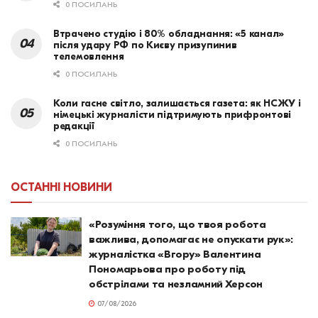
0 ПОСИЛАНЬ
Втрачено студію і 80% обладнання: «5 канал»
після удару РФ по Києву призупинив
телемовлення
0 ПОСИЛАНЬ
Коли гасне світло, залишається газета: як НСЖУ і
німецькі журналісти підтримують прифронтові
редакції
0 ПОСИЛАНЬ
ОСТАННІ НОВИНИ
«Розуміння того, що твоя робота
важлива, допомагає не опускати рук»:
журналістка «Вгору» Валентина
Пономарьова про роботу під
обстрілами та незламний Херсон
07/08/2026