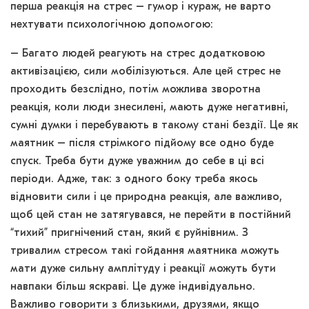
перша реакція на стрес – гумор і кураж, не варто
нехтувати психологічною допомогою:
– Багато людей реагують на стрес додатковою
активізацією, сили мобілізуються. Але цей стрес не
проходить безслідно, потім можлива зворотна
реакція, коли люди знесилені, мають дуже негативні,
сумні думки і перебувають в такому стані бездії. Це як
маятник – після стрімкого підйому все одно буде
спуск. Треба бути дуже уважним до себе в ці всі
періоди. Адже, так: з одного боку треба якось
відновити сили і це природна реакція, але важливо,
щоб цей стан не затягувався, не перейти в постійний
“тихий” пригнічений стан, який є руйнівним. З
тривалим стресом такі гойдання маятника можуть
мати дуже сильну амплітуду і реакції можуть бути
навпаки більш яскраві. Це дуже індивідуально.
Важливо говорити з близькими, друзями, якщо