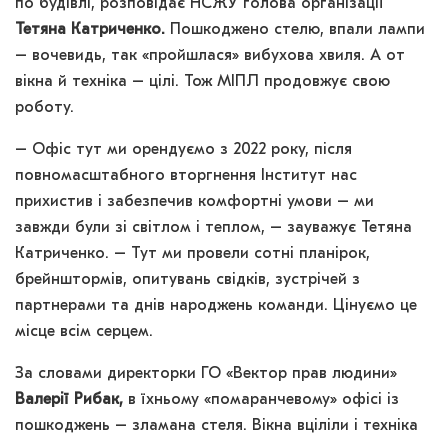
по будівлі, розповідає НСЖУ голова організації
Тетяна Катриченко.
Пошкоджено стелю, впали лампи
– вочевидь, так «пройшлася» вибухова хвиля. А от
вікна й техніка – цілі. Тож МІПЛ продовжує свою
роботу.
– Офіс тут ми орендуємо з 2022 року, після
повномасштабного вторгнення Інститут нас
прихистив і забезпечив комфортні умови – ми
завжди були зі світлом і теплом, – зауважує Тетяна
Катриченко. – Тут ми провели сотні планірок,
брейнштормів, опитувань свідків, зустрічей з
партнерами та днів народжень команди. Цінуємо це
місце всім серцем.
За словами директорки ГО «Вектор прав людини»
Валерії Рибак,
в їхньому «помаранчевому» офісі із
пошкоджень – зламана стеля. Вікна вціліли і техніка