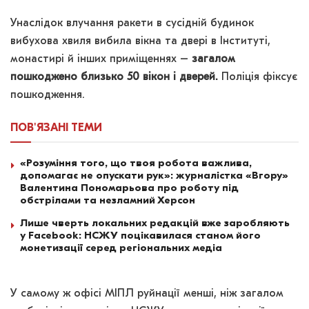
Унаслідок влучання ракети в сусідній будинок
вибухова хвиля вибила вікна та двері в Інституті,
монастирі й інших приміщеннях –
загалом
пошкоджено близько 50 вікон і дверей.
Поліція фіксує
пошкодження.
ПОВ'ЯЗАНІ
ТЕМИ
«Розуміння того, що твоя робота важлива,
допомагає не опускати рук»: журналістка «Вгору»
Валентина Пономарьова про роботу під
обстрілами та незламний Херсон
Лише чверть локальних редакцій вже заробляють
у Facebook: НСЖУ поцікавилася станом його
монетизації серед регіональних медіа
У самому ж офісі МІПЛ руйнації менші, ніж загалом