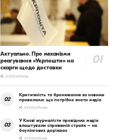
Актуально. Про механізми
реагування «Укрпошти» на
скарги щодо доставки
0 ПОСИЛАНЬ
Критичність та бронювання за новими
правилами: що потрібно знати медіа
0 ПОСИЛАНЬ
У Києві журналісти провідних медіа
влаштували справжній страйк – на
боулінгових доріжках
0 ПОСИЛАНЬ