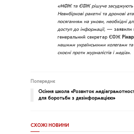
«МФЖ та ЄФЖ рішуче засуджують ці
Невибіркові ракетні та дронові ата
посяганням на умови, необхідні дл
доступ до інформації,
— заявили 
генеральний секретар ЄФЖ
Ріка
нашими українськими колегами та з
скоєні проти журналістів і медіа».
Попереднє
Осіння школа «Розвиток медіаграмотност
для боротьби з дезінформацією»
СХОЖІ
НОВИНИ