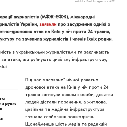
Middle East Images via AFP
ерації журналістів (МФЖ-ЄФЖ), міжнародні
рналістів України,
заявили
про засудження однієї з
тно-дронових атак на Київ у ніч проти 24 травня,
туру та зачепила журналістів і членів їхніх родин.
ість з українськими журналістами та закликають
 за атаки, що руйнують цивільну інфраструктуру,
їні.
Під час масованої нічної ракетно-
дронової атаки на Київ у ніч проти 24
травня загинули цивільні особи, десятки
ота
людей дістали поранення, а житлова,
и рук»:
на
цивільна та медійна інфраструктура
зазнала серйозних пошкоджень.
он
Щонайменше шість медіа та редакцій