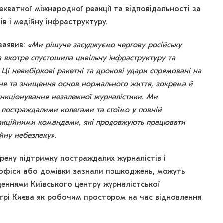
кватної міжнародної реакції та відповідальності за
в і медійну інфраструктуру.
заявив:
«Ми рішуче засуджуємо чергову російську
а вкотре спустошила цивільну інфраструктуру та
. Ці невибіркові ракетні та дронові удари спрямовані на
ня та знищення основ нормального життя, зокрема й
нкціонування незалежної журналістики. Ми
 постраждалими колегами та стоїмо у повній
дакційними командами, які продовжують працювати
йну небезпеку».
ену підтримку постраждалих журналістів і
ї офіси або домівки зазнали пошкоджень, можуть
еннями Київського центру журналістської
трі Києва як робочим простором на час відновлення