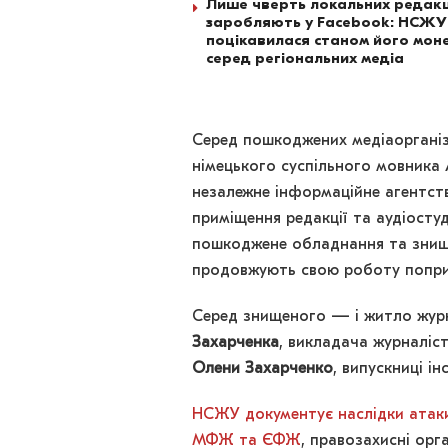
Лише чверть локальних редакц
заробляють у Facebook: НСЖУ
поцікавилася станом його моне
серед регіональних медіа
Серед пошкоджених медіаорганіза
німецького суспільного мовника 
незалежне інформаційне агентств
приміщення редакції та аудіостуд
пошкоджене обладнання та знищ
продовжують свою роботу попри
Серед знищеного — і житло журн
Захарченка
, викладача журналіст
Олени Захарченко
, випускниці і
НСЖУ документує наслідки атаки
МФЖ та ЄФЖ
, правозахисні орг