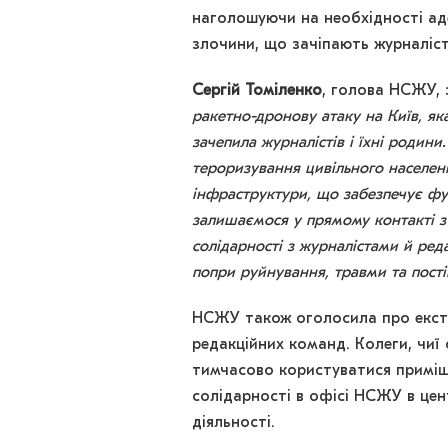
наголошуючи на необхідності аде
злочини, що зачіпають журналісті
Сергій Томіленко
, голова НСЖУ, 
ракетно-дронову атаку на Київ, як
зачепила журналістів і їхні родини
тероризування цивільного населен
інфраструктури, що забезпечує фу
залишаємося у прямому контакті з
солідарності з журналістами й ре
попри руйнування, травми та пості
НСЖУ також оголосила про екстр
редакційних команд. Колеги, чи
тимчасово користуватися приміщ
солідарності в офісі НСЖУ в цен
діяльності.