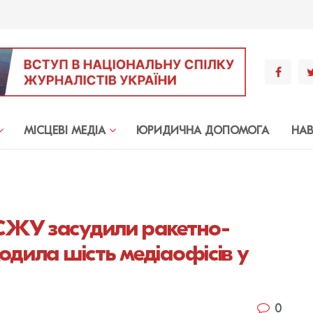
МIСЦЕВI МЕДIА
ЮРИДИЧНА ДОПОМОГА
НА
СЖУ засудили ракетно-
одила шість медіаофісів у
0