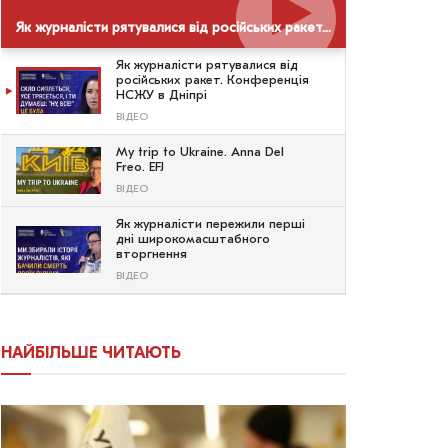
Як журналісти рятувалися від російських ракет. Конференція НСЖУ в Дніпрі
Як журналісти рятувалися від
російських ракет. Конференція
НСЖУ в Дніпрі
ВІДЕО
My trip to Ukraine. Anna Del
Freo. EFJ
ВІДЕО
Як журналісти пережили перші
дні широкомасштабного
вторгнення
ВІДЕО
НАЙБІЛЬШЕ ЧИТАЮТЬ