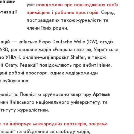
ій вже
уже
повідомили про пошкодження своїх
тизації
приміщень і робочих просторів
. Серед
постраждалих також журналісти та
члени їхніх родин.
цій — київське бюро Deutsche Welle (DW), студія
ARD, релоковане медіа «Реальна газета», Українське
о УНІАН, онлайн-медіапроєкт Shelter, а також
ії Graty. Редакції повідомляють про вибиті вікна,
ені робочі простори, однак медіакоманди
 руйнування.
алістів. Повністю зруйновано квартиру
Артема
ики Київського національного університету, та
нституту журналістики.
 та інформує міжнародних партнерів, зокрема
анізації та об’єднання за свободу медіа,