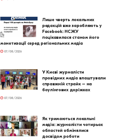
Лише чверть локальних
редакцій вже заробляють у
Facebook: НСЖУ
поцікавилася станом його
монетизації серед регіональних медіа
07/08/2026
У Києві журналісти
провідних медіа влаштували
справжній страйк – на
боулінгових доріжках
07/08/2026
Як тримаються локальні
медіа: журналісти чотирьох
областей обмінялися
досвідом роботи