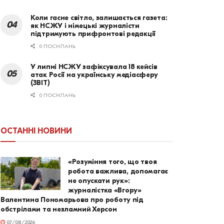
Коли гасне світло, залишається газета:
як НСЖУ і німецькі журналісти
підтримують прифронтові редакції
0 ПОСИЛАНЬ
У липні НСЖУ зафіксувала 18 кейсів
атак Росії на українську медіасферу
(ЗВІТ)
0 ПОСИЛАНЬ
ОСТАННІ НОВИНИ
«Розуміння того, що твоя
робота важлива, допомагає
не опускати рук»:
журналістка «Вгору»
Валентина Пономарьова про роботу під
обстрілами та незламний Херсон
07/08/2026