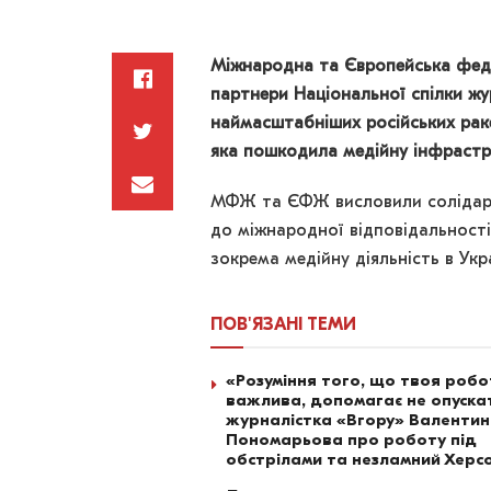
Міжнародна та Європейська фед
партнери Національної спілки жу
наймасштабніших російських раке
яка пошкодила медійну інфраструк
МФЖ та ЄФЖ висловили солідарн
до міжнародної відповідальності
зокрема медійну діяльність в Укра
ПОВ'ЯЗАНІ
ТЕМИ
«Розуміння того, що твоя роб
важлива, допомагає не опускат
журналістка «Вгору» Валенти
Пономарьова про роботу під
обстрілами та незламний Херс