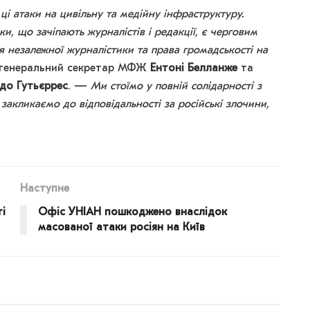
 атаки на цивільну та медійну інфраструктуру.
ки, що зачіпають журналістів і редакції, є черговим
я незалежної журналістики та права громадськості на
генеральний секретар МФЖ
Ентоні Белланже
та
рдо Гутьєррес
. —
Ми стоїмо у повній солідарності з
акликаємо до відповідальності за російські злочини,
Наступне
і
Офіс УНІАН пошкоджено внаслідок
масованої атаки росіян на Київ