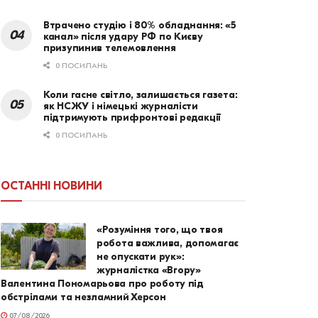
Втрачено студію і 80% обладнання: «5
канал» після удару РФ по Києву
призупинив телемовлення
0 ПОСИЛАНЬ
Коли гасне світло, залишається газета:
як НСЖУ і німецькі журналісти
підтримують прифронтові редакції
0 ПОСИЛАНЬ
ОСТАННІ НОВИНИ
«Розуміння того, що твоя
робота важлива, допомагає
не опускати рук»:
журналістка «Вгору»
Валентина Пономарьова про роботу під
обстрілами та незламний Херсон
07/08/2026