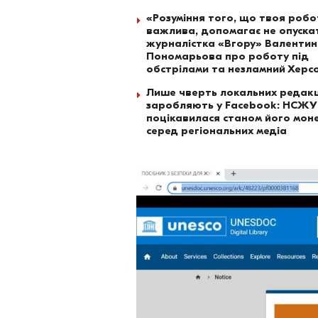
«Розуміння того, що твоя роб
важлива, допомагає не опускат
журналістка «Вгору» Валенти
Пономарьова про роботу під
обстрілами та незламний Херс
Лише чверть локальних редакц
заробляють у Facebook: НСЖУ
поцікавилася станом його моне
серед регіональних медіа