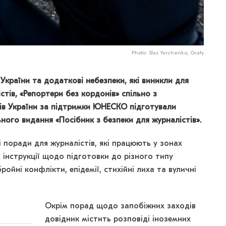
Photo: Stas Yurchenko, Graty
ї України та додаткові небезпеки, які виникли для
стів, «Репортери без кордонів» спільно з
ів України за підтримки ЮНЕСКО підготували
ного видання «Посібник з безпеки для журналістів».
 поради для журналістів, які працюють у зонах
 інструкції щодо підготовки до різного типу
ройні конфлікти, епідемії, стихійні лиха та вуличні
Окрім порад щодо запобіжних заходів
довідник містить розповіді іноземних