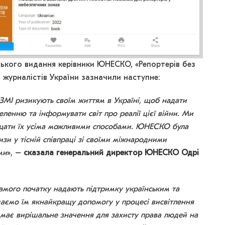
ського видання керівники ЮНЕСКО, «Репортерів без
 журналістів України зазначили наступне:
ЗМІ ризикують своїм життям в Україні, щоб надати
ленню та інформувати світ про реалії цієї війни. Ми
ищати їх усіма можливими способами. ЮНЕСКО була
изи у тісній співпраці зі своїми міжнародними
ми
», –
сказала генеральний директор ЮНЕСКО Одрі
самого початку надають підтримку українським та
аємо їм якнайкращу допомогу у процесі висвітлення
і має вирішальне значення для захисту права людей на