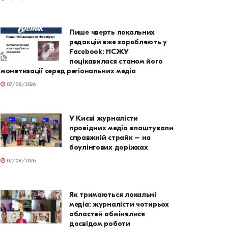
Лише чверть локальних
редакцій вже заробляють у
Facebook: НСЖУ
поцікавилася станом його
монетизації серед регіональних медіа
07/08/2026
У Києві журналісти
провідних медіа влаштували
справжній страйк – на
боулінгових доріжках
07/08/2026
Як тримаються локальні
медіа: журналісти чотирьох
областей обмінялися
досвідом роботи