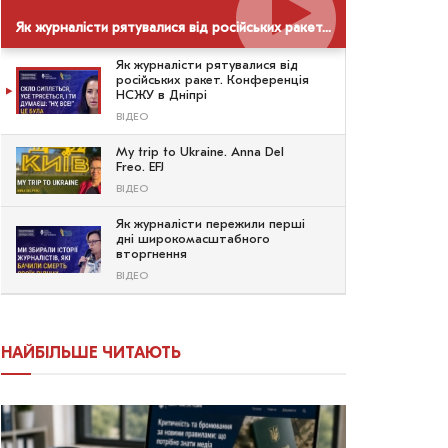
Як журналісти рятувалися від російських ракет. Конференція НСЖУ в Дніпрі
Як журналісти рятувалися від
російських ракет. Конференція
НСЖУ в Дніпрі
ВІДЕО
My trip to Ukraine. Anna Del
Freo. EFJ
ВІДЕО
Як журналісти пережили перші
дні широкомасштабного
вторгнення
ВІДЕО
НАЙБІЛЬШЕ ЧИТАЮТЬ