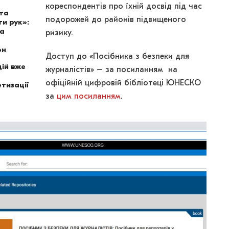
кореспондентів про їхній досвід під час
ота
подорожей до районів підвищеного
и рук»:
на
ризику.
он
Доступ до «Посібника з безпеки для
ій вже
журналістів» – за посиланням на
офіційній цифровій бібліотеці ЮНЕСКО
тизації
за
цим посиланням
.