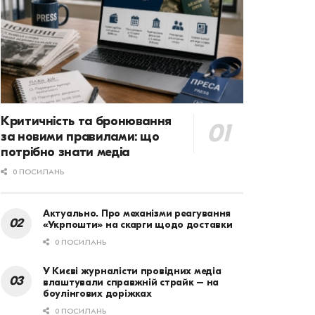
Критичність та бронювання
за новими правилами: що
потрібно знати медіа
0 ПОСИЛАНЬ
Актуально. Про механізми реагування
«Укрпошти» на скарги щодо доставки
0 ПОСИЛАНЬ
У Києві журналісти провідних медіа
влаштували справжній страйк – на
боулінгових доріжках
0 ПОСИЛАНЬ