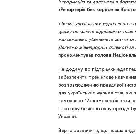
інформацію та допомоги в бороть
«Репортерів без кордонів» Кріст
«
Тисячі українських журналістів 
цьому не маючи відповідних навич
максимально убезпечити життя та зд
Дякуємо міжнародній спільноті за 
прокоментував
голова Національ
На додачу до підтримки адаптац
забезпечити тренінгове навчання
розповсюдженню правдивої інформ
для українських журналістів, як
замовлено 125 комплектів захис
строкову безкоштовну оренду буд
України.
Варто зазначити, що перше видан