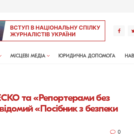
МIСЦЕВI МЕДIА
ЮРИДИЧНА ДОПОМОГА
НА
ЕСКО та «Репортерами без
 відомий «Посібник з безпеки
0