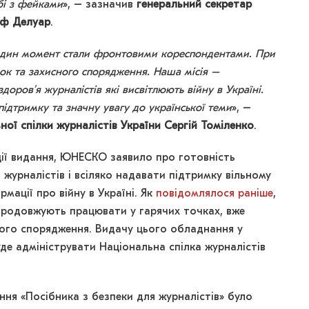
бі з фейками
», – зазначив
генеральний секретар
оф Делуар
.
в один момент стали фронтовими кореспондентами. При
ок та захисного спорядження. Наша місія –
оров’я журналістів які висвітлюють війну в Україні.
підтримку та значну увагу до української теми
», –
ної спілки журналістів України Сергій Томіленко
.
ії видання, ЮНЕСКО заявило про готовність
 журналістів і всіляко надавати підтримку вільному
ації про війну в Україні. Як
повідомлялося раніше
,
і продовжують працювати у гарячих точках, вже
ного спорядження. Видачу цього обладнання у
е адмініструвати Національна спілка журналістів
ня «Посібника з безпеки для журналістів» було