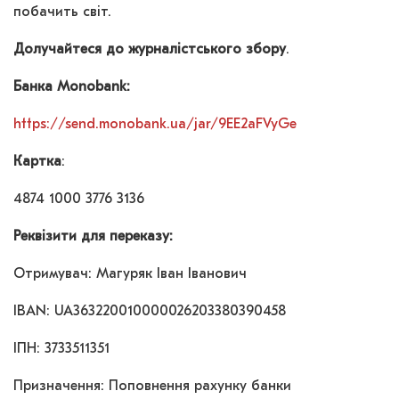
побачить світ.
Долучайтеся до журналістського збору
.
Банка Monobank:
https://send.monobank.ua/jar/9EE2aFVyGe
Картка
:
4874 1000 3776 3136
Реквізити для переказу:
Отримувач: Магуряк Іван Іванович
IBAN: UA363220010000026203380390458
ІПН: 3733511351
Призначення: Поповнення рахунку банки