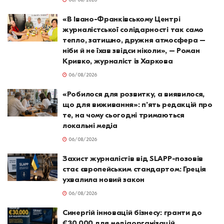
06/08/2026
«В Івано-Франківському Центрі
журналістської солідарності так само
тепло, затишно, дружня атмосфера –
ніби й не їхав звідси ніколи», – Роман
Кривко, журналіст із Харкова
06/08/2026
«Робилося для розвитку, а виявилося,
що для виживання»: п’ять редакцій про
те, на чому сьогодні тримаються
локальні медіа
06/08/2026
Захист журналістів від SLAPP-позовів
стає європейським стандартом: Греція
ухвалила новий закон
06/08/2026
Синергій інновацій бізнесу: гранти до
€30,000 для медіаорганізацій