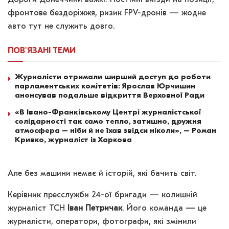
фронтове бездоріжжя, ризик FPV-дронів — жодне
авто тут не служить довго.
ПОВ'ЯЗАНІ
ТЕМИ
Журналісти отримали ширший доступ до роботи
парламентських комітетів: Ярослав Юрчишин
анонсував подальше відкриття Верховної Ради
«В Івано-Франківському Центрі журналістської
солідарності так само тепло, затишно, дружня
атмосфера – ніби й не їхав звідси ніколи», – Роман
Кривко, журналіст із Харкова
Але без машини немає й історій, які бачить світ.
Керівник пресслужби 24-ої бригади — колишній
журналіст ТСН
Іван Петричак
. Його команда — це
журналісти, оператори, фотографи, які змінили