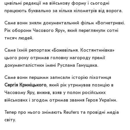
цивільні редакції на військову форму і сьогодні
працюють буквально за кілька кілометрів від ворога.
Саме вони зняли документальний фільм «Вогнетривкі.
Рік оборони Часового Яру», який переглянули сотні
тисяч людей.
Саме їхній репортаж «Божевільня. Костянтинівка»
цього року отримав головну нагороду премії
документалістики імені Руслана Ганущака.
Саме вони першими записали історію піхотинця
Сергія Криніцького
, який рік утримував позицію в
Часовому Яру, вижив, взяв у полон російських
військових і згодом отримав звання Героя України.
Тепер про нього знімають Reuters та провідні медіа
світу.