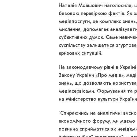
Наталія Мовшович наголосила, 
базовою перевіркою фактів. Як з
медіапослуги, це комплекс знань
мислення, допомагає аналізувати 
суб’єктивних думок. Саме навич
суспільству залишатися згуртова
кризових ситуацій.
На законодавчому рівні в Україн
Закону України «Про медіа», меді
знань, що дозволяють користува
медіасервісами. Формування та р
на Міністерство культури Україн
“Спираючись на аналітичні висно
економічного форуму, ми маємо 
повинна сприйматися як невід’ємн