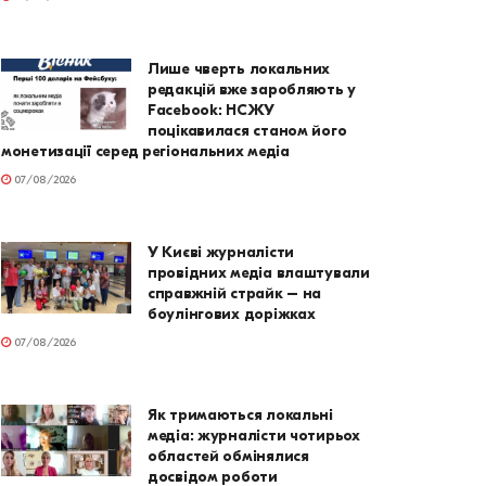
Лише чверть локальних
редакцій вже заробляють у
Facebook: НСЖУ
поцікавилася станом його
монетизації серед регіональних медіа
07/08/2026
У Києві журналісти
провідних медіа влаштували
справжній страйк – на
боулінгових доріжках
07/08/2026
Як тримаються локальні
медіа: журналісти чотирьох
областей обмінялися
досвідом роботи