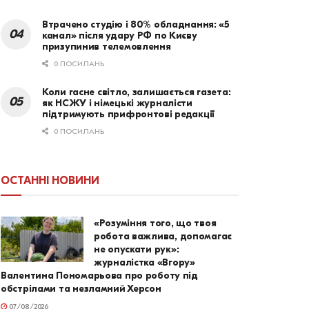
Втрачено студію і 80% обладнання: «5
канал» після удару РФ по Києву
призупинив телемовлення
0 ПОСИЛАНЬ
Коли гасне світло, залишається газета:
як НСЖУ і німецькі журналісти
підтримують прифронтові редакції
0 ПОСИЛАНЬ
ОСТАННІ НОВИНИ
«Розуміння того, що твоя
робота важлива, допомагає
не опускати рук»:
журналістка «Вгору»
Валентина Пономарьова про роботу під
обстрілами та незламний Херсон
07/08/2026