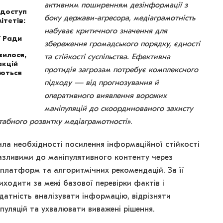
активним поширенням дезінформації з
 доступ
боку держави-агресора, медіаграмотність
ітетів:
набуває критичного значення для
ї Ради
збереження громадського порядку, єдності
вилося,
та стійкості суспільства. Ефективна
акцій
протидія загрозам потребує комплексного
аються
підходу — від прогнозування й
оперативного виявлення ворожих
маніпуляцій до скоординованого захисту
абного розвитку медіаграмотності»
.
ла необхідності посилення інформаційної стійкості
вразливими до маніпулятивного контенту через
платформ та алгоритмічних рекомендацій. За її
иходити за межі базової перевірки фактів і
атність аналізувати інформацію, відрізняти
пуляцій та ухвалювати виважені рішення.