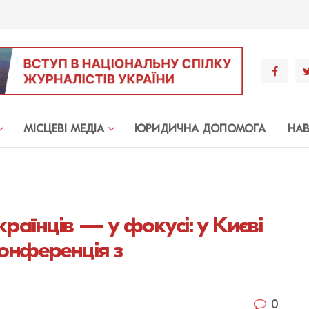
МIСЦЕВI МЕДIА
ЮРИДИЧНА ДОПОМОГА
НА
країнців — у фокусі: у Києві
онференція з
0