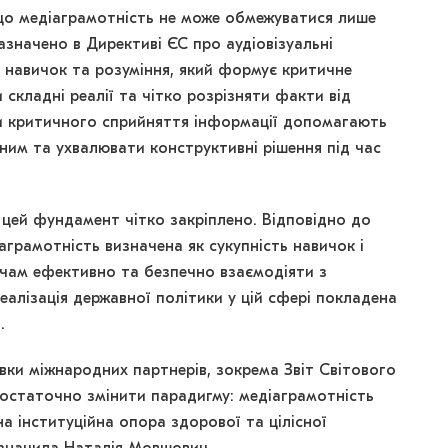
що медіаграмотність не може обмежуватися лише
азначено в Директиві ЄС про аудіовізуальні
, навичок та розуміння, який формує критичне
складні реалії та чітко розрізняти факти від
ки критичного сприйняття інформації допомагають
ним та ухвалювати конструктивні рішення під час
і цей фундамент чітко закріплено. Відповідно до
аграмотність визначена як сукупність навичок і
чам ефективно та безпечно взаємодіяти з
еалізація державної політики у цій сфері покладена
и.
вки міжнародних партнерів, зокрема Звіт Світового
остаточно змінити парадигму: медіаграмотність
а інституційна опора здорової та цілісної