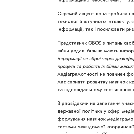
інформаційної екосистеми”, – з
Окремий акцент вона зробила на 
технологій штучного інтелекту, 
інформації, так і посилювати риз
Представник ОБСЄ з питань свобо
війни дедалі більше мають інфор
інформації як зброї через дезінфо
процеси та роблять їх більш масш
медіаграмотності не повинен фор
має сприяти розвитку навичок кр
та відповідальному споживанню 
Відповідаючи на запитання учас
державної політики у сфері меді
формування навичок медіаграмот
системи міжвідомчої координації