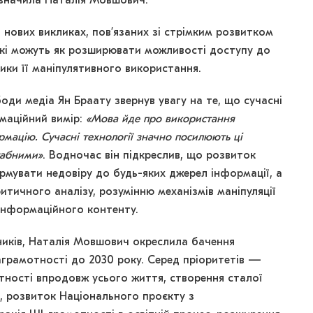
азначила Наталія Мовшович.
нових викликах, пов’язаних зі стрімким розвитком
які можуть як розширювати можливості доступу до
ики її маніпулятивного використання.
ди медіа Ян Браату звернув увагу на те, що сучасні
маційний вимір:
«Мова йде про використання
рмацію. Сучасні технології значно посилюють ці
табними»
. Водночас він підкреслив, що розвиток
мувати недовіру до будь-яких джерел інформації, а
итичного аналізу, розумінню механізмів маніпуляції
інформаційного контенту.
ників, Наталія Мовшович окреслила бачення
аграмотності до 2030 року. Серед пріоритетів —
ності впродовж усього життя, створення сталої
, розвиток Національного проєкту з