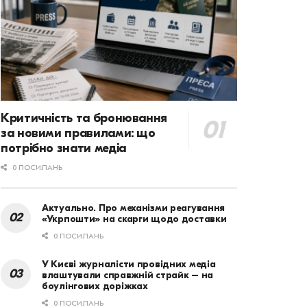
Критичність та бронювання
за новими правилами: що
потрібно знати медіа
0 ПОСИЛАНЬ
Актуально. Про механізми реагування
«Укрпошти» на скарги щодо доставки
0 ПОСИЛАНЬ
У Києві журналісти провідних медіа
влаштували справжній страйк – на
боулінгових доріжках
0 ПОСИЛАНЬ