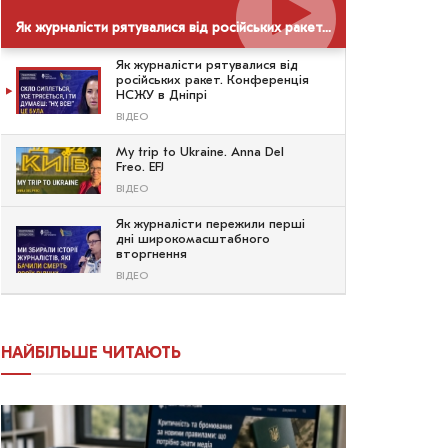
Як журналісти рятувалися від російських ракет. Конференція НСЖУ в Дніпрі
Як журналісти рятувалися від
російських ракет. Конференція
НСЖУ в Дніпрі
ВІДЕО
My trip to Ukraine. Anna Del
Freo. EFJ
ВІДЕО
Як журналісти пережили перші
дні широкомасштабного
вторгнення
ВІДЕО
НАЙБІЛЬШЕ ЧИТАЮТЬ