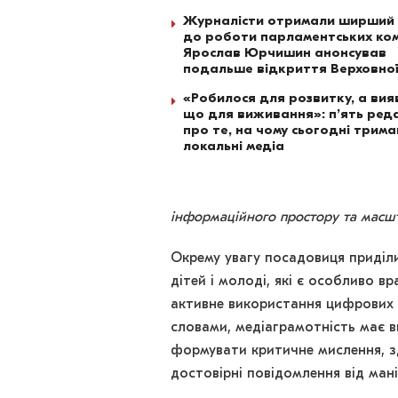
Журналісти отримали ширший
до роботи парламентських ком
Ярослав Юрчишин анонсував
подальше відкриття Верховно
«Робилося для розвитку, а вия
що для виживання»: п’ять ред
про те, на чому сьогодні трим
локальні медіа
інформаційного простору та масшт
Окрему увагу посадовиця приділи
дітей і молоді, які є особливо 
активне використання цифрових 
словами, медіаграмотність має в
формувати критичне мислення, зд
достовірні повідомлення від мані