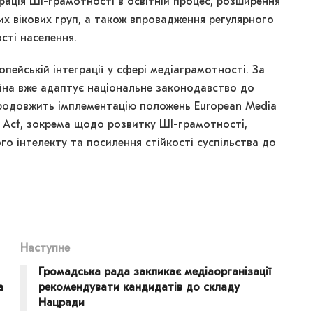
грація ШІ-грамотності в освітній процес, розширення
их вікових груп, а також впровадження регулярного
сті населення.
пейській інтеграції у сфері медіаграмотності. За
їна вже адаптує національне законодавство до
родовжить імплементацію положень European Media
ence Act, зокрема щодо розвитку ШІ-грамотності,
о інтелекту та посилення стійкості суспільства до
Наступне
Громадська рада закликає медіаорганізації
а
рекомендувати кандидатів до складу
Нацради