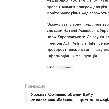
медіаграмотності «Фільтр», інте
просвітницьких програм для різн
моніторингу рівня медіаграмотно
Окрему увагу вона приділила євро
словами Наталії Мовшович, Укра
норм Європейського Союзу та п
Freedom Act і Artificial Intellig
прозорості використання штучног
інформаційних маніпуляцій.
Теги:
Головне
Попереднє
Ярослав Юрчишин: обшуки ДБР у
співвласника «Бабеля» — це тиск на меді