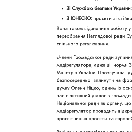
Зі Службою безпеки України:
З ЮНЕСКО:
проєкти зі стійко
Вона також відзначила роботу у с
переобрання Наглядової ради Су
спільного регулювання.
«Члени Громадської ради зупинил
медірегулятора, адже ці норми З
Міністрів України. Прозвучала д
безпосередньо вплинути на форм
думку Олени Ніцко, одним із осн
час є активний діалог з громадс
Національної ради як органу, що 
медіарегулятор провадить відкри
просвітницькі проєкти та європей