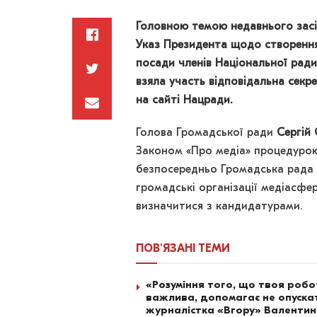
Головною темою недавнього засі
Указ Президента щодо створення 
посади членів Національної ради
взяла участь відповідальна сек
на сайті Нацради.
Голова Громадської ради
Сергій 
Законом «Про медіа» процедурою
безпосередньо Громадська рада 
громадські організації медіасфе
визначитися з кандидатурами.
ПОВ'ЯЗАНІ
ТЕМИ
«Розуміння того, що твоя роб
важлива, допомагає не опускат
журналістка «Вгору» Валенти