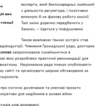
експерта, який безпосередньо знайомий
он
з діяльністю регулятора, і позитивно
ій вже
вплинуло б на фахову роботу комісії.
тизації
Такі зміни доречно передбачити у
Законі», – йдеться у повідомленні.
Також важливою темою зустрічі став
едіаіндустрії. Членкиня Громадської ради, докторка
ьонова
запропонувала ознайомитися
з
ові яких розроблено практичні рекомендації для
вматизму. Національна рада планує опублікувати
му сайті та організувати широке обговорення за
соціологів.
про поточні досягнення та ключові проєкти
ніціативи для медійників в умовах війни:
тидія мові ворожнечі;