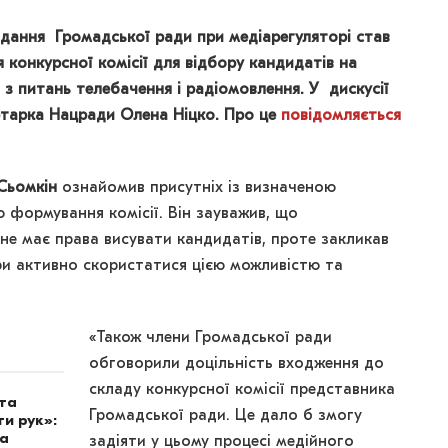
дання Громадської ради при медіарегуляторі став
конкурсної комісії для відбору кандидатів на
 з питань телебачення і радіомовлення. У дискусії
ретарка Нацради Олена Ніцко. Про це
повідомляється
Сьомкін
ознайомив присутніх із визначеною
 формування комісії. Він зауважив, що
не має права висувати кандидатів, проте закликав
ри активно скористатися цією можливістю та
«Також члени Громадської ради
обговорили доцільність входження до
складу конкурсної комісії представника
ота
Громадської ради. Це дало б змогу
и рук»:
на
задіяти у цьому процесі медійного