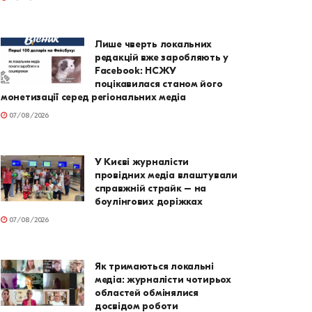
Лише чверть локальних
редакцій вже заробляють у
Facebook: НСЖУ
поцікавилася станом його
монетизації серед регіональних медіа
07/08/2026
У Києві журналісти
провідних медіа влаштували
справжній страйк – на
боулінгових доріжках
07/08/2026
Як тримаються локальні
медіа: журналісти чотирьох
областей обмінялися
досвідом роботи