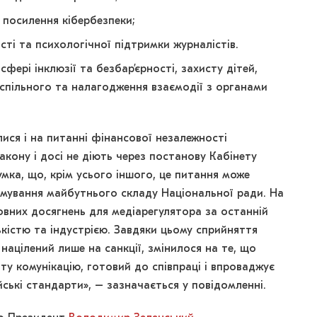
посилення кібербезпеки;
сті та психологічної підтримки журналістів.
фері інклюзії та безбар’єрності, захисту дітей,
спільного та налагодження взаємодії з органами
ися і на питанні фінансової незалежності
акону і досі не діють через постанову Кабінету
умка, що, крім усього іншого, це питання може
ування майбутнього складу Національної ради. На
овних досягнень для медіарегулятора за останній
ькістю та індустрією. Завдяки цьому сприйняття
націлений лише на санкції, змінилося на те, що
ту комунікацію, готовий до співпраці і впроваджує
ські стандарти», – зазначається у повідомленні.