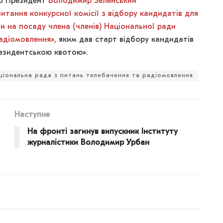
що Президент
Володимир Зеленський
итання конкурсної комісії з відбору кандидатів для
 на посаду члена (членів) Національної ради
радіомовлення»,
яким дав старт відбору кандидатів
резидентською квотою».
ціональна рада з питань телебачення та радіомовлення
Наступне
На фронті загинув випускник Інституту
журналістики Володимир Урбан