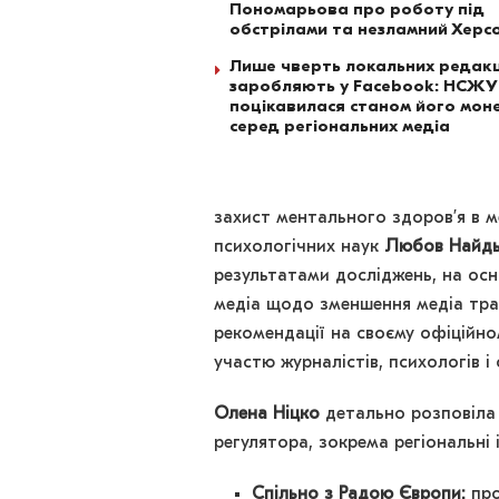
Пономарьова про роботу під
обстрілами та незламний Херс
Лише чверть локальних редакц
заробляють у Facebook: НСЖУ
поцікавилася станом його моне
серед регіональних медіа
захист ментального здоров’я в м
психологічних наук
Любов Найд
результатами досліджень, на осн
медіа щодо зменшення медіа тра
рекомендації на своєму офіційно
участю журналістів, психологів і 
Олена Ніцко
детально розповіла 
регулятора, зокрема регіональні і
Спільно з Радою Європи:
про