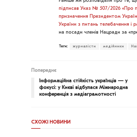
Раніше ми розповідали про те, 
підписав Указ № 507/2026 «Про п
призначення Президентом України
України з питань телебачення і 
на посади членів Нацради за «п
Теги:
журналісти
медійники
На
Попереднє
Інформаційна стійкість українців — у
фокусі: у Києві відбулася Міжнародна
конференція з медіаграмотності
СХОЖІ
НОВИНИ