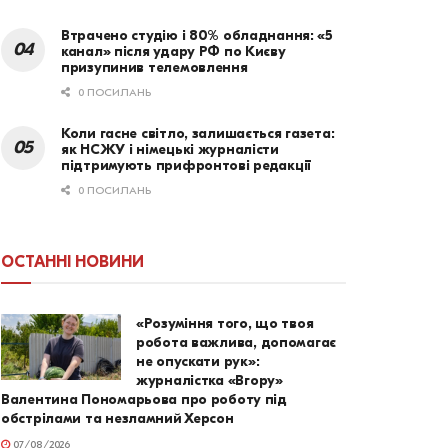
Втрачено студію і 80% обладнання: «5
канал» після удару РФ по Києву
призупинив телемовлення
0 ПОСИЛАНЬ
Коли гасне світло, залишається газета:
як НСЖУ і німецькі журналісти
підтримують прифронтові редакції
0 ПОСИЛАНЬ
ОСТАННІ НОВИНИ
«Розуміння того, що твоя
робота важлива, допомагає
не опускати рук»:
журналістка «Вгору»
Валентина Пономарьова про роботу під
обстрілами та незламний Херсон
07/08/2026