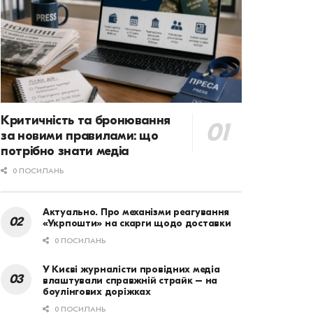
Критичність та бронювання
за новими правилами: що
потрібно знати медіа
0 ПОСИЛАНЬ
Актуально. Про механізми реагування
«Укрпошти» на скарги щодо доставки
0 ПОСИЛАНЬ
У Києві журналісти провідних медіа
влаштували справжній страйк – на
боулінгових доріжках
0 ПОСИЛАНЬ