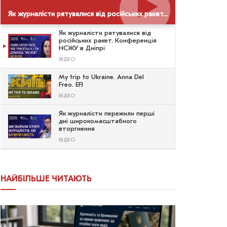
Як журналісти рятувалися від російських ракет. Конференція НСЖУ в Дніпрі
Як журналісти рятувалися від
російських ракет. Конференція
НСЖУ в Дніпрі
ВІДЕО
My trip to Ukraine. Anna Del
Freo. EFJ
ВІДЕО
Як журналісти пережили перші
дні широкомасштабного
вторгнення
ВІДЕО
НАЙБІЛЬШЕ ЧИТАЮТЬ