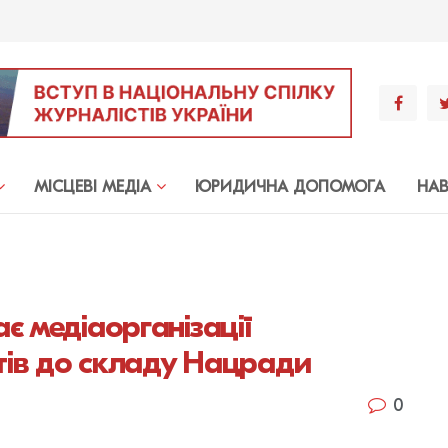
МIСЦЕВI МЕДIА
ЮРИДИЧНА ДОПОМОГА
НА
є медіаорганізації
ів до складу Нацради
0