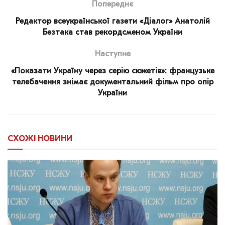
Попереднє
Редактор всеукраїнської газети «Діалог» Анатолій
Безтака став рекордсменом України
Наступне
«Показати Україну через серію сюжетів»: французьке
телебачення знімає документальний фільм про опір
України
СХОЖІ
НОВИНИ