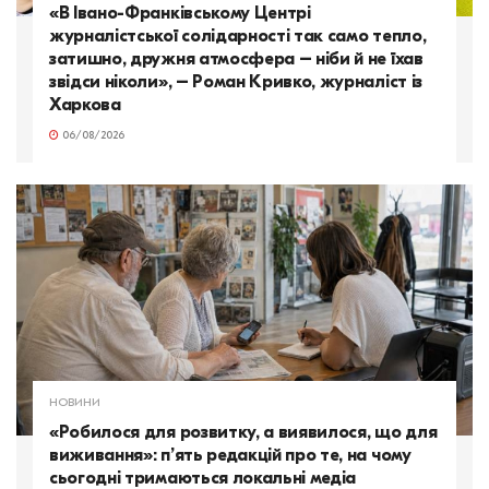
«В Івано-Франківському Центрі
журналістської солідарності так само тепло,
затишно, дружня атмосфера – ніби й не їхав
звідси ніколи», – Роман Кривко, журналіст із
Харкова
06/08/2026
НОВИНИ
«Робилося для розвитку, а виявилося, що для
виживання»: п’ять редакцій про те, на чому
сьогодні тримаються локальні медіа