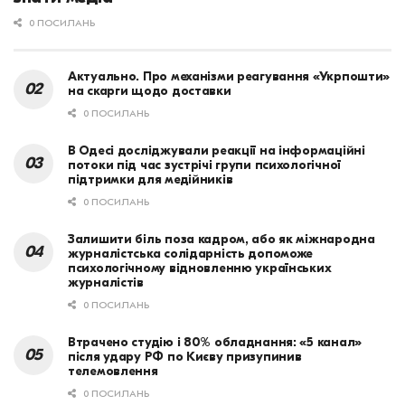
0 ПОСИЛАНЬ
Актуально. Про механізми реагування «Укрпошти»
на скарги щодо доставки
0 ПОСИЛАНЬ
В Одесі досліджували реакції на інформаційні
потоки під час зустрічі групи психологічної
підтримки для медійників
0 ПОСИЛАНЬ
Залишити біль поза кадром, або як міжнародна
журналістська солідарність допоможе
психологічному відновленню українських
журналістів
0 ПОСИЛАНЬ
Втрачено студію і 80% обладнання: «5 канал»
після удару РФ по Києву призупинив
телемовлення
0 ПОСИЛАНЬ