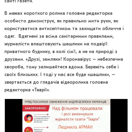
сайті газети.
В межах короткого ролика головна редакторка
особисто демонструє, як правильно мити руки, як
користуватися антисептиком та захищати обличчя і
одяг. Вдягнені за всіма санітарними правилами,
журналісти влаштовують шашлики на подвір’ї
приватного будинку, в колі сім’ї, а не на природі з
друзями. «Друзі, земляки! Коронавірус – небезпечна
хвороба, тому залишайтеся вдома. Бережіть себе і
своїх близьких. І тоді у нас все буде «шашлик», –
звертається до глядачів відеоролика головна
редакторка «Таврії».