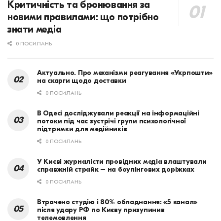
Критичність та бронювання за
новими правилами: що потрібно
знати медіа
0 ПОСИЛАНЬ
Актуально. Про механізми реагування «Укрпошти»
на скарги щодо доставки
0 ПОСИЛАНЬ
В Одесі досліджували реакції на інформаційні
потоки під час зустрічі групи психологічної
підтримки для медійників
0 ПОСИЛАНЬ
У Києві журналісти провідних медіа влаштували
справжній страйк – на боулінгових доріжках
0 ПОСИЛАНЬ
Втрачено студію і 80% обладнання: «5 канал»
після удару РФ по Києву призупинив
телемовлення