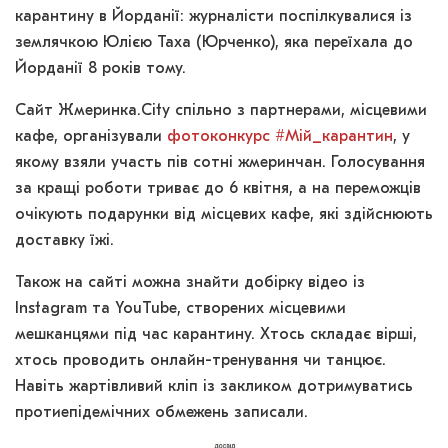
карантину в Йорданії: журналісти поспілкувалися із
землячкою Юлією Таха (Юрченко), яка переїхала до
Йорданії 8 років тому.
Сайт Жмеринка.City спільно з партнерами, місцевими
кафе, організували
фотоконкурс #Мій_карантин
, у
якому взяли участь пів сотні жмеринчан. Голосування
за кращі роботи триває до 6 квітня, а на переможців
очікують подарунки від місцевих кафе, які здійснюють
доставку їжі.
Також на сайті можна знайти добірку відео із
Instagram та YouTube, створених місцевими
мешканцями під час карантину. Хтось складає вірші,
хтось проводить онлайн-тренування чи танцює.
Навіть жартівливий кліп із закликом дотримуватись
протиепідемічних обмежень записали.