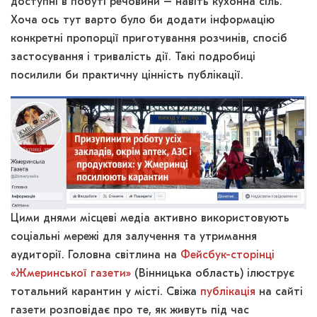
доступні в побуті речовини – навіть кухонна сіль.
Хоча ось тут варто було би додати інформацію
конкретні пропорції приготування розчинів, спосіб
застосування і тривалість дії. Такі подробиці
посилили би практичну цінність публікації.
Цими днями місцеві медіа активно використовують
соціальні мережі для залучення та утримання
аудиторії. Головна світлина на
Фейсбук-сторінці
«Жмеринської газети»
(Вінницька область) ілюструє
тотальний карантин у місті. Свіжа
публікація
на сайті
газети розповідає про те, як живуть під час