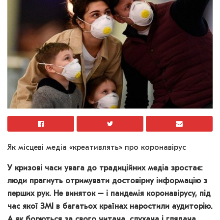
Як місцеві медіа «креативлять» про коронавірус
У кризові часи увага до традиційних медіа зростає:
люди прагнуть отримувати достовірну інформацію з
перших рук. Не виняток – і пандемія коронавірусу, під
час якої ЗМІ в багатьох країнах наростили аудиторію.
А як борються за свого читача, слухача і глядача