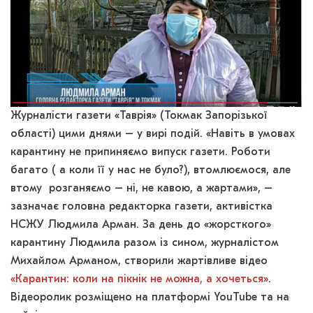
Журналісти газети «Таврія» (Токмак Запорізької
області) цими днями – у вирі подій. «Навіть в умовах
карантину не припиняємо випуск газети. Роботи
багато ( а коли її у нас не було?), втомлюємося, але
втому розганяємо – ні, не кавою, а жартами», –
зазначає головна редакторка газети, активістка
НСЖУ Людмила Арман. За день до «жорсткого»
карантину Людмила разом із сином, журналістом
Михайлом Арманом, створили жартівливе відео
«Карантин: коли на пікнік не можна, а хочеться»
.
Відеоролик розміщено на платформі YouTube та на