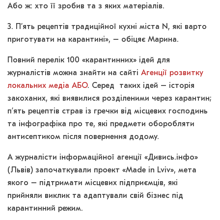
Або ж: хто її зробив та з яких матеріалів.
3. П’ять рецептів традиційної кухні міста N, які варто
приготувати на карантині», – обіцяє Марина.
Повний перелік 100 «карантинних» ідей для
журналістів можна знайти на сайті
Агенції розвитку
локальних медіа АБО
. Серед таких ідей – історія
закоханих, які виявилися розділеними через карантин;
п’ять рецептів страв із гречки від місцевих господинь
та інфографіка про те, які предмети оборобляти
антисептиком після повернення додому.
А журналісти інформаційної агенції «Дивись.інфо»
(Львів) започаткували проект «Made in Lviv», мета
якого – підтримати місцевих підприємців, які
прийняли виклик та адаптували свій бізнес під
карантинний режим.