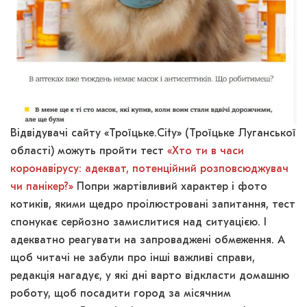
Відвідувачі сайту «Троїцьке.City» (Троїцьке Луганської
області) можуть пройти тест
«Хто ти в часи
коронавірусу: адекват, потенційний розповсюджувач
чи панікер?»
Попри жартівливий характер і фото
котиків, якими щедро проілюстровані запитання, тест
спонукає серйозно замислитися над ситуацією. І
адекватно реагувати на запроваджені обмеження. А
щоб читачі не забули про інші важливі справи,
редакція нагадує, у які дні варто відкласти домашню
роботу, щоб посадити город за місячним