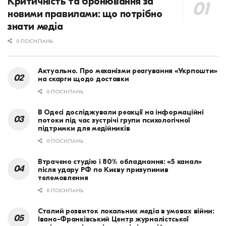
Критичність та бронювання за
новими правилами: що потрібно
знати медіа
0 ПОСИЛАНЬ
Актуально. Про механізми реагування «Укрпошти»
на скарги щодо доставки
0 ПОСИЛАНЬ
В Одесі досліджували реакції на інформаційні
потоки під час зустрічі групи психологічної
підтримки для медійників
0 ПОСИЛАНЬ
Втрачено студію і 80% обладнання: «5 канал»
після удару РФ по Києву призупинив
телемовлення
0 ПОСИЛАНЬ
Сталий розвиток локальних медіа в умовах війни:
Івано-Франківський Центр журналістської