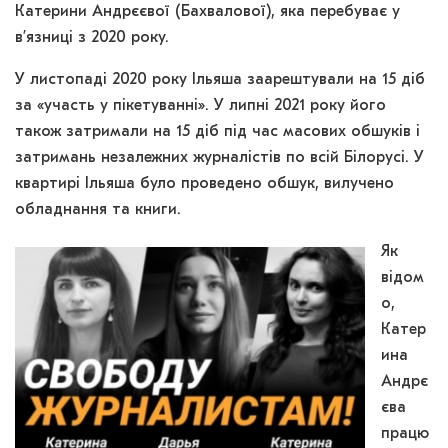
Катерини Андрєєвої (Бахвалової), яка перебуває у
в’язниці з 2020 року.
У листопаді 2020 року Ільяша заарештували на 15 діб
за «участь у пікетуванні». У липні 2021 року його
також затримали на 15 діб під час масових обшуків і
затримань незалежних журналістів по всій Білорусі. У
квартирі Ільяша було проведено обшук, вилучено
обладнання та книги.
Як
відом
о,
Катер
ина
Андрє
єва
працю