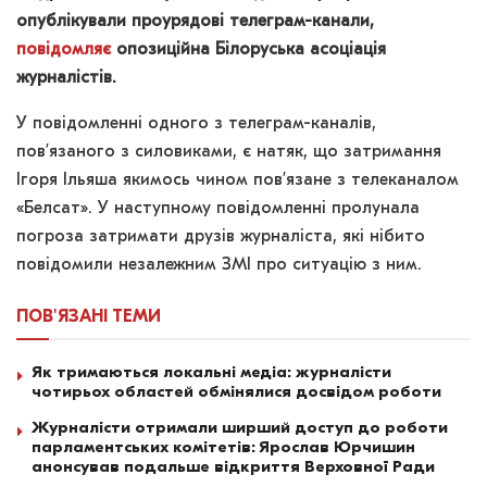
опублікували проурядові телеграм-канали,
повідомляє
опозиційна Білоруська асоціація
журналістів.
У повідомленні одного з телеграм-каналів,
пов’язаного з силовиками, є натяк, що затримання
Ігоря Ільяша якимось чином пов’язане з телеканалом
«Белсат». У наступному повідомленні пролунала
погроза затримати друзів журналіста, які нібито
повідомили незалежним ЗМІ про ситуацію з ним.
ПОВ'ЯЗАНІ
ТЕМИ
Як тримаються локальні медіа: журналісти
чотирьох областей обмінялися досвідом роботи
Журналісти отримали ширший доступ до роботи
парламентських комітетів: Ярослав Юрчишин
анонсував подальше відкриття Верховної Ради