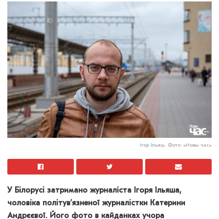
Ігор Ільяш. Фото: «Новы час»
У Білорусі затримано журналіста Ігоря Ільяша,
чоловіка політув’язненої журналістки Катерини
Андрєєвої. Його фото в кайданках учора