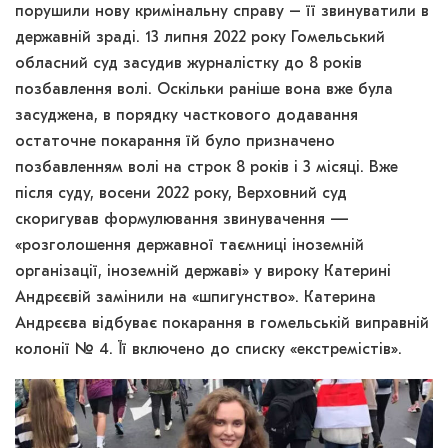
порушили нову кримінальну справу – її звинуватили в
державній зраді. 13 липня 2022 року Гомельський
обласний суд засудив журналістку до 8 років
позбавлення волі. Оскільки раніше вона вже була
засуджена, в порядку часткового додавання
остаточне покарання їй було призначено
позбавленням волі на строк 8 років і 3 місяці. Вже
після суду, восени 2022 року, Верховний суд
скоригував формулювання звинувачення —
«розголошення державної таємниці іноземній
організації, іноземній державі» у вироку Катерині
Андрєєвій замінили на «шпигунство». Катерина
Андрєєва відбуває покарання в гомельській виправній
колонії № 4. Її включено до списку «екстремістів».