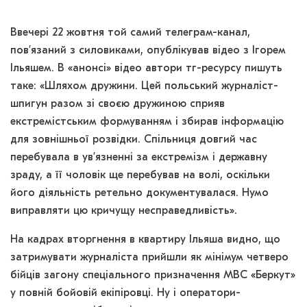
Ввечері 22 жовтня той самий телеграм-канал,
пов’язаний з силовиками, опублікував відео з Ігорем
Ільяшем. В «анонсі» відео автори тг-ресурсу пишуть
таке: «Шляхом дружини. Цей польський журналіст-
шпигун разом зі своєю дружиною сприяв
екстремістським формуванням і збирав інформацію
для зовнішньої розвідки. Спільниця довгий час
перебувала в ув’язненні за екстремізм і державну
зраду, а її чоловік ще перебував на волі, оскільки
його діяльність ретельно документувалася. Нумо
виправляти цю кричущу несправедливість».
На кадрах вторгнення в квартиру Ільяша видно, що
затримувати журналіста прийшли як мінімум четверо
бійців загону спеціального призначення МВС «Беркут»
у повній бойовій екіпіровці. Ну і оператори-