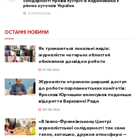
солідарності провів зустріч із медійниками з
різних куточків України
0 ПОСИЛАНЬ
ОСТАННІ НОВИНИ
Як тримаються локальні медіа:
журналісти чотирьох областей
обмінялися досвідом роботи
07/08/2026
Журналісти отримали ширший доступ
до роботи парламентських комітетів:
Ярослав Юрчишин анонсував подальше
відкриття Верховної Ради
06/08/2026
«В Івано-Франківському Центрі
журналістської солідарності так само
тепло, затишно, дружня атмосфера –