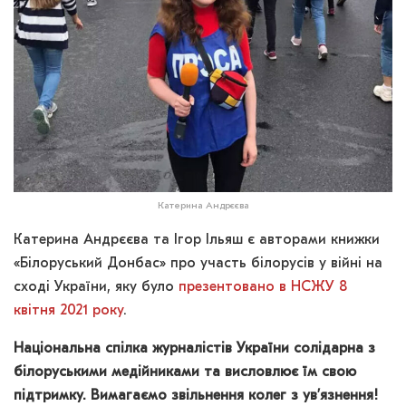
Катерина Андрєєва
Катерина Андрєєва та Ігор Ільяш є авторами книжки
«Білоруський Донбас» про участь білорусів у війні на
сході України, яку було
презентовано в НСЖУ 8
квітня 2021 року
.
Національна спілка журналістів України солідарна з
білоруськими медійниками та висловлює їм свою
підтримку. Вимагаємо звільнення колег з ув’язнення!