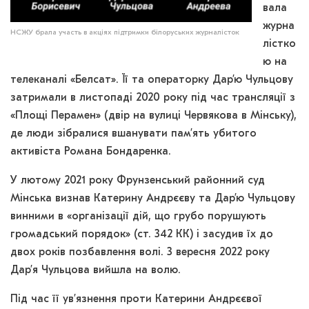
вала
журна
НСЖУ брала участь в акціях підтримки білоруських журналісток
лістко
ю на
телеканалі «Белсат». Її та операторку Дар’ю Чульцову
затримали в листопаді 2020 року під час трансляції з
«Площі Перамен» (двір на вулиці Червякова в Мінську),
де люди зібралися вшанувати пам’ять убитого
активіста Романа Бондаренка.
У лютому 2021 року Фрунзенський районний суд
Мінська визнав Катерину Андрєєву та Дар’ю Чульцову
винними в «організації дій, що грубо порушують
громадський порядок» (ст. 342 КК) і засудив їх до
двох років позбавлення волі. 3 вересня 2022 року
Дар’я Чульцова вийшла на волю.
Під час її ув’язнення проти Катерини Андрєєвої