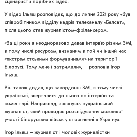
сценаристи подібних відео.
У відео Ільяш розповідає, що до липня 2021 року «був
співробітником відділу кадрів телеканалу «Белсат»,
після цього став журналістом-фрілансером.
«За ці роки я неодноразово давав інтерв’ю різним ЗМІ,
в тому числі ресурсам, визнаним в той чи інший час
«екстремістськими формуваннями» на території
Білорусі. Тому мене і затримали», – розповів Ігор
Ільяш.
Він також додав, що закордонні ЗМІ, в тому числі
українські, зверталися до нього по інтерв’ю та
коментарі. Наприклад, звернувся «український
журналіст, який проводив розслідування можливої
участі білоруських військ у вторгненні в Україну».
Ігор Ільяш – журналіст і чоловік журналістки