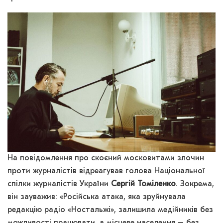
На повідомлення про скоєний московитами злочин
проти журналістів відреагував голова Національної
спілки журналістів України
Сергій Томіленко
. Зокрема,
він зауважив: «Російська атака, яка зруйнувала
редакцію радіо «Ностальжі», залишила медійників без
можливості працювати, а місцеве населення – без