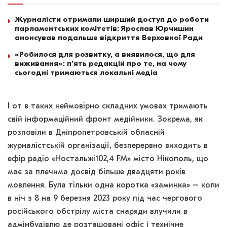
Журналісти отримали ширший доступ до роботи
парламентських комітетів: Ярослав Юрчишин
анонсував подальше відкриття Верховної Ради
«Робилося для розвитку, а виявилося, що для
виживання»: п’ять редакцій про те, на чому
сьогодні тримаються локальні медіа
І от в таких неймовірно складних умовах тримають
свій інформаційний фронт медійники. Зокрема, як
розповіли в Дніпропетровській обласній
журналістській організації, безперервно виходить в
ефір радіо «Ностальжі102,4 FM» місто Нікополь, що
має за плечима досвід більше двадцяти років
мовлення. Була тільки одна коротка «заминка» – коли
в ніч з 8 на 9 березня 2023 року під час чергового
російського обстрілу міста снаряди влучили в
адмінбудівлю де розташовані офіс і технічне