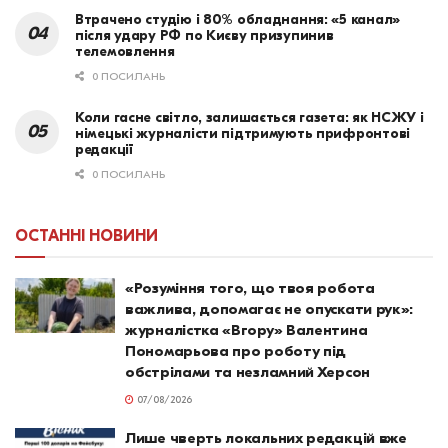
Втрачено студію і 80% обладнання: «5 канал»
після удару РФ по Києву призупинив
телемовлення
0 ПОСИЛАНЬ
Коли гасне світло, залишається газета: як НСЖУ і
німецькі журналісти підтримують прифронтові
редакції
0 ПОСИЛАНЬ
ОСТАННІ НОВИНИ
«Розуміння того, що твоя робота
важлива, допомагає не опускати рук»:
журналістка «Вгору» Валентина
Пономарьова про роботу під
обстрілами та незламний Херсон
07/08/2026
Лише чверть локальних редакцій вже