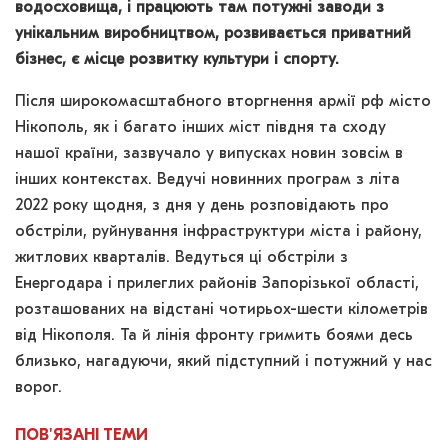
водосховища, і працюють там потужні заводи з
унікальним виробництвом, розвивається приватний
бізнес, є місце розвитку культури і спорту.
Після широкомасштабного вторгнення армії рф місто
Нікополь, як і багато інших міст півдня та сходу
нашої країни, зазвучало у випусках новин зовсім в
інших контекстах. Ведучі новинних програм з літа
2022 року щодня, з дня у день розповідають про
обстріли, руйнування інфраструктури міста і району,
житлових кварталів. Ведуться ці обстріли з
Енергодара і прилеглих районів Запорізької області,
розташованих на відстані чотирьох-шести кілометрів
від Нікополя. Та й лінія фронту гримить боями десь
близько, нагадуючи, який підступний і потужний у нас
ворог.
ПОВ'ЯЗАНІ
ТЕМИ