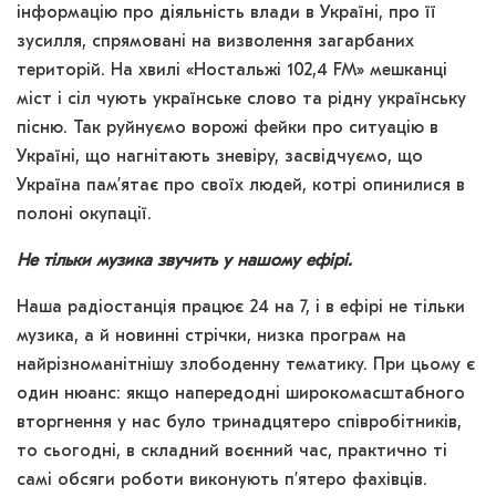
інформацію про діяльність влади в Україні, про її
зусилля, спрямовані на визволення загарбаних
територій. На хвилі «Ностальжі 102,4 FM» мешканці
міст і сіл чують українське слово та рідну українську
пісню. Так руйнуємо ворожі фейки про ситуацію в
Україні, що нагнітають зневіру, засвідчуємо, що
Україна пам’ятає про своїх людей, котрі опинилися в
полоні окупації.
Не тільки музика звучить у нашому ефірі.
Наша радіостанція працює 24 на 7, і в ефірі не тільки
музика, а й новинні стрічки, низка програм на
найрізноманітнішу злободенну тематику. При цьому є
один нюанс: якщо напередодні широкомасштабного
вторгнення у нас було тринадцятеро співробітників,
то сьогодні, в складний воєнний час, практично ті
самі обсяги роботи виконують п’ятеро фахівців.