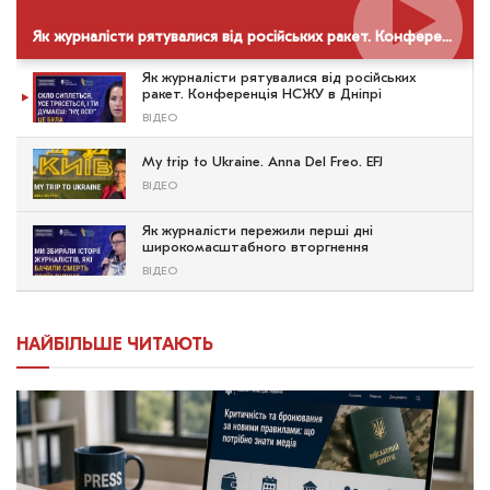
Як журналісти рятувалися від російських ракет. Конференція НСЖУ в Дніпрі
Як журналісти рятувалися від російських
ракет. Конференція НСЖУ в Дніпрі
ВІДЕО
My trip to Ukraine. Anna Del Freo. EFJ
ВІДЕО
Як журналісти пережили перші дні
широкомасштабного вторгнення
ВІДЕО
НАЙБІЛЬШЕ ЧИТАЮТЬ