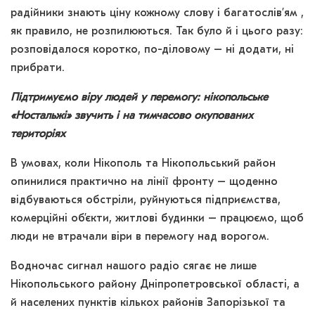
радійники знають ціну кожному слову і багатослів’ям ,
як правило, не розпилюються. Так було й і цього разу:
розповідалося коротко, по-діловому – ні додати, ні
прибрати.
Підтримуємо віру людей у перемогу: нікопольське
«Ностальжі» звучить і на тимчасово окупованих
територіях
В умовах, коли Нікополь та Нікопольський район
опинилися практично на лінії фронту – щоденно
відбуваються обстріли, руйнуються підприємства,
комерційні об’єкти, житлові будинки – працюємо, щоб
люди не втрачали віри в перемогу над ворогом.
Водночас сигнал нашого радіо сягає не лише
Нікопольського району Дніпропетровської області, а
й населених пунктів кількох районів Запорізької та