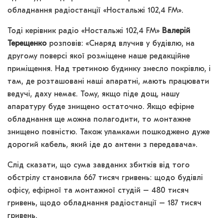
обладнання радіостанції «Ностальжі 102,4 FM».
Тоді керівник радіо «Ностальжі 102,4 FM»
Валерій
Терещенко
розповів: «Снаряд влучив у будівлю, на
другому поверсі якої розміщене наше редакційне
приміщення. Над третиною будинку знесло покрівлю, і
там, де розташовані наші апаратні, мають працювати
ведучі, даху немає. Тому, якщо піде дощ, нашу
апаратуру буде знищено остаточно. Якщо ефірне
обладнання ще можна полагодити, то монтажне
знищено повністю. Також уламками пошкоджено дуже
дорогий кабель, який іде до антени з передавача».
Слід сказати, що сума завданих збитків від того
обстрілу становила 667 тисяч гривень: щодо будівлі
офісу, ефірної та монтажної студій – 480 тисяч
гривень, щодо обладнання радіостанції – 187 тисяч
гривень.