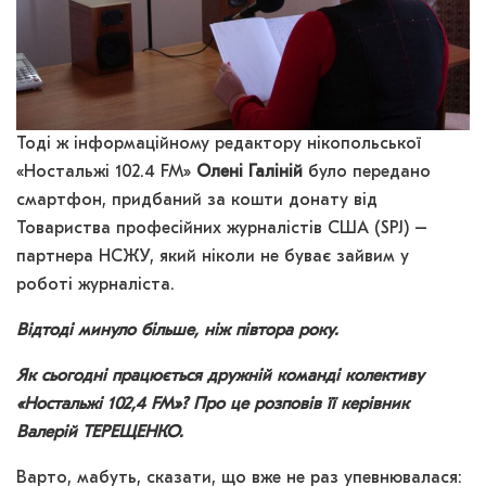
Тоді ж інформаційному редактору нікопольської
«Ностальжі 102.4 FM»
Олені Галіній
було передано
смартфон, придбаний за кошти донату від
Товариства професійних журналістів США (SPJ) –
партнера НСЖУ, який ніколи не буває зайвим у
роботі журналіста.
Відтоді минуло більше, ніж півтора року.
Як сьогодні працюється дружній команді колективу
«Ностальжі 102,4 FM»? Про це розповів її керівник
Валерій ТЕРЕЩЕНКО.
Варто, мабуть, сказати, що вже не раз упевнювалася: