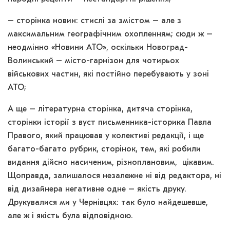
– сторінка новин: стислі за змістом – але з
максимальним географічним охопленням; сюди ж –
неодмінно «Новини АТО», оскільки Новоград-
Волинський – місто-гарнізон для чотирьох
військових частин, які постійно перебувають у зоні
АТО;
А ще – літературна сторінка, дитяча сторінка,
сторінки історії з вуст письменника-історика Павла
Правого, який працював у колективі редакції, і ще
багато-багато рубрик, сторінок, тем, які робили
видання дійсно насиченим, різноплановим, цікавим.
Щоправда, залишалося незалежне ні від редактора, ні
від дизайнера негативне одне – якість друку.
Друкувалися ми у Чернівцях: так було найдешевше,
але ж і якість була відповідною.