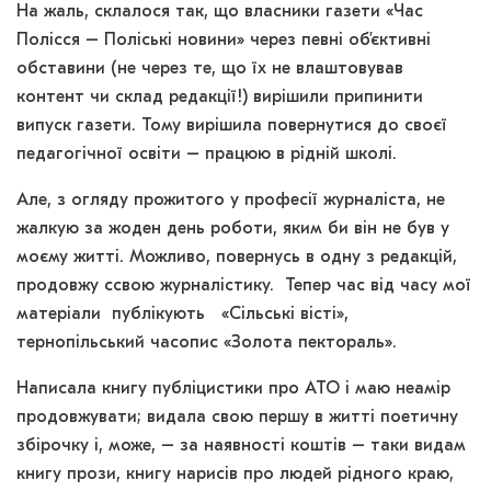
На жаль, склалося так, що власники газети «Час
Полісся – Поліські новини» через певні об’єктивні
обставини (не через те, що їх не влаштовував
контент чи склад редакції!) вирішили припинити
випуск газети. Тому вирішила повернутися до своєї
педагогічної освіти – працюю в рідній школі.
Але, з огляду прожитого у професії журналіста, не
жалкую за жоден день роботи, яким би він не був у
моєму житті. Можливо, повернусь в одну з редакцій,
продовжу ссвою журналістику. Тепер час від часу мої
матеріали публікують «Сільські вісті»,
тернопільський часопис «Золота пектораль».
Написала книгу публіцистики про АТО і маю неамір
продовжувати; видала свою першу в житті поетичну
збірочку і, може, – за наявності коштів – таки видам
книгу прози, книгу нарисів про людей рідного краю,