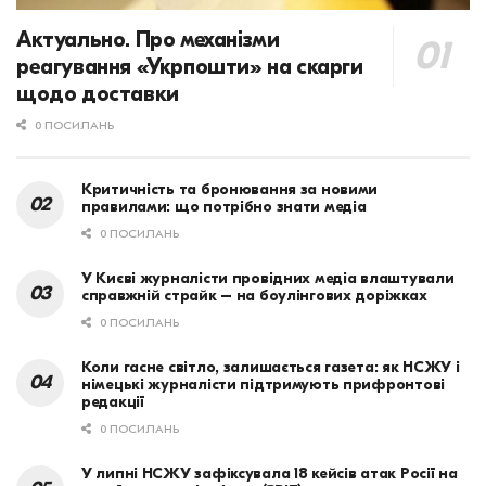
Актуально. Про механізми
реагування «Укрпошти» на скарги
щодо доставки
0 ПОСИЛАНЬ
Критичність та бронювання за новими
правилами: що потрібно знати медіа
0 ПОСИЛАНЬ
У Києві журналісти провідних медіа влаштували
справжній страйк – на боулінгових доріжках
0 ПОСИЛАНЬ
Коли гасне світло, залишається газета: як НСЖУ і
німецькі журналісти підтримують прифронтові
редакції
0 ПОСИЛАНЬ
У липні НСЖУ зафіксувала 18 кейсів атак Росії на