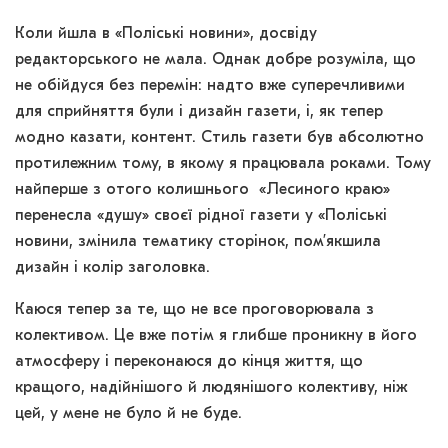
Коли йшла в «Поліські новини», досвіду
редакторського не мала. Однак добре розуміла, що
не обійдуся без перемін: надто вже суперечливими
для сприйняття були і дизайн газети, і, як тепер
модно казати, контент. Стиль газети був абсолютно
протилежним тому, в якому я працювала роками. Тому
найперше з отого колишнього «Лесиного краю»
перенесла «душу» своєї рідної газети у «Поліські
новини, змінила тематику сторінок, пом’якшила
дизайн і колір заголовка.
Каюся тепер за те, що не все проговорювала з
колективом. Це вже потім я глибше проникну в його
атмосферу і переконаюся до кінця життя, що
кращого, надійнішого й людянішого колективу, ніж
цей, у мене не було й не буде.