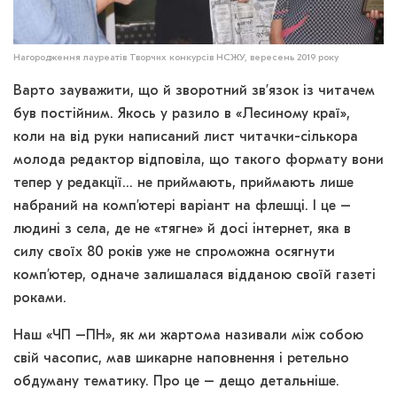
Нагородження лауреатів Творчих конкурсів НСЖУ, вересень 2019 року
Варто зауважити, що й зворотний зв’язок із читачем
був постійним. Якось у разило в «Лесиному краї»,
коли на від руки написаний лист читачки-сількора
молода редактор відповіла, що такого формату вони
тепер у редакції… не приймають, приймають лише
набраний на комп’ютері варіант на флешці. І це –
людині з села, де не «тягне» й досі інтернет, яка в
силу своїх 80 років уже не спроможна осягнути
комп’ютер, одначе залишалася відданою своїй газеті
роками.
Наш «ЧП –ПН», як ми жартома називали між собою
свій часопис, мав шикарне наповнення і ретельно
обдуману тематику. Про це – дещо детальніше.