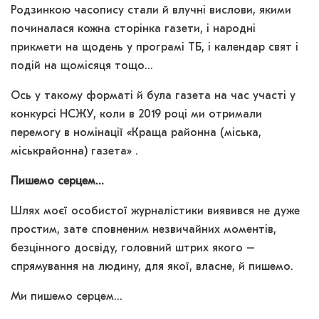
Родзинкою часопису стали й влучні вислови, якими
починалася кожна сторінка газети, і народні
прикмети на щодень у програмі ТБ, і календар свят і
подій на щомісяця тощо…
Ось у такому форматі й була газета на час участі у
конкурсі НСЖУ, коли в 2019 році ми отримали
перемогу в номінації «Краща районна (міська,
міськрайонна) газета» .
Пишемо серцем…
Шлях моєї особистої журналістики виявився не дуже
простим, зате сповненим незвичайних моментів,
безцінного досвіду, головний штрих якого –
спрямування на людину, для якої, власне, й пишемо.
Ми пишемо серцем…