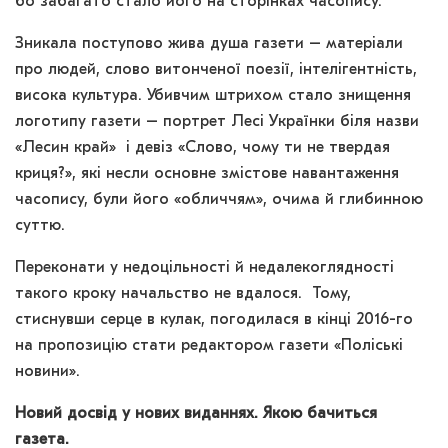
бо забагато стало його на сторінках часопису.
Зникала поступово жива душа газети – матеріали
про людей, слово витонченої поезії, інтелігентність,
висока культура. Убивчим штрихом стало знищення
логотипу газети – портрет Лесі Українки біля назви
«Лесин край» і девіз «Слово, чому ти не твердая
криця?», які несли основне змістове навантаження
часопису, були його «обличчям», очима й глибинною
суттю.
Переконати у недоцільності й недалекоглядності
такого кроку начальство не вдалося. Тому,
стиснувши серце в кулак, погодилася в кінці 2016-го
на пропозицію стати редактором газети «Поліські
новини».
Новий досвід у нових виданнях. Якою бачиться
газета.