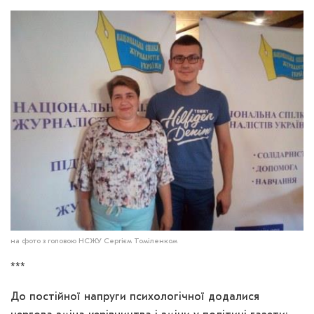
на фото з головою НСЖУ Сергієм Томіленком
***
До постійної напруги психологічної додалися