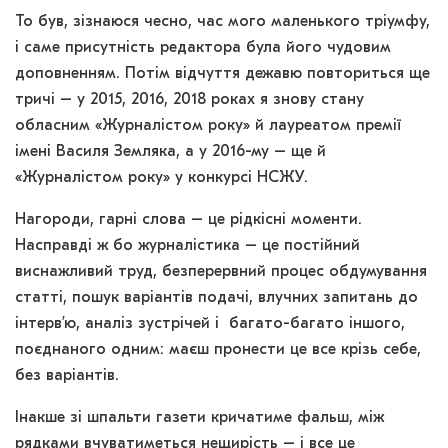
То був, зізнаюся чесно, час мого маленького тріумфу,
і саме присутність редактора була його чудовим
доповненням. Потім відчуття дежавю повториться ще
тричі – у 2015, 2016, 2018 роках я знову стану
обласним «Журналістом року» й лауреатом премії
імені Василя Земляка, а у 2016-му – ще й
«Журналістом року» у конкурсі НСЖУ.
Нагороди, гарні слова – це рідкісні моменти.
Насправді ж бо журналістика – це постійний
виснажливий труд, безперервний процес обдумування
статті, пошук варіантів подачі, влучних запитань до
інтерв’ю, аналіз зустрічей і багато-багато іншого,
поєднаного одним: маєш пронести це все крізь себе,
без варіантів.
Інакше зі шпальти газети кричатиме фальш, між
рядками вчуватиметься нещирість – і все це