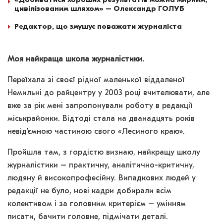
цивілізованим шляхом» – Олександр ГОЛУБ
Редактор, що змушує поважати журналіста
Моя найкраща школа журналістики.
Переїхала зі своєї рідної маленької віддаленої
Немильні до райцентру у 2003 році вчителювати, але
вже за рік мені запропонували роботу в редакції
міськрайонки. Відтоді стала на дванадцять років
невід’ємною частиною свого «Лесиного краю».
Пройшла там, з гордістю визнаю, найкращу школу
журналістики – практичну, аналітично-критичну,
людяну й високопрофесійну. Випадкових людей у
редакції не було, нові кадри добирали всім
колективом і за головним критерієм – умінням
писати, бачити головне, підмічати деталі.