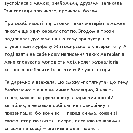
зустрілася з мамою, знайомими, друзями, записала
їхні спогади про нього, пронизані болем…
Про особливості підготовки таких матеріалів можна
писати ще одну окрему статтю. Згодом я трохи
поділилася думками на цю тему при зустрічі зі
студентами журфаку Житомирського університету. А
тоді взяти на себе ношу написання таких матеріалів
мене спонукала молодість моїх колег-журналістів:
хотілося позбавити їх негативу й чужого горя.
Та даремно я вважала, що зможу «потягнути» цю тему
безболісно: т а к е не минає безслідно, й навіть
тепер, маючи на руках книгу з нарисами про 42
загиблих, я не маю в собі сил на повноцінну її
презентацію, бо вони всі – перед очима, кожен зі
своєю історією життя і смерті, писаною кривавими
слізьми на серці – щотижня один нарис…