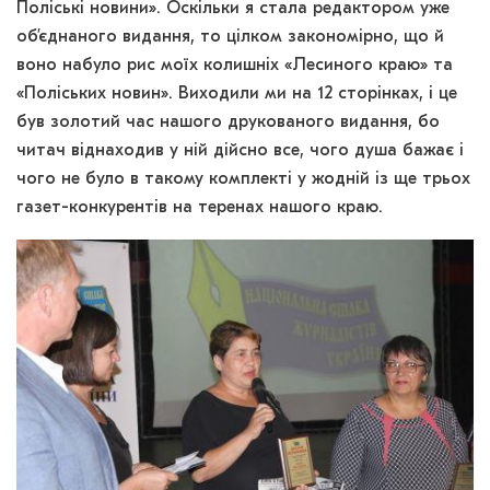
Поліські новини». Оскільки я стала редактором уже
об’єднаного видання, то цілком закономірно, що й
воно набуло рис моїх колишніх «Лесиного краю» та
«Поліських новин». Виходили ми на 12 сторінках, і це
був золотий час нашого друкованого видання, бо
читач віднаходив у ній дійсно все, чого душа бажає і
чого не було в такому комплекті у жодній із ще трьох
газет-конкурентів на теренах нашого краю.