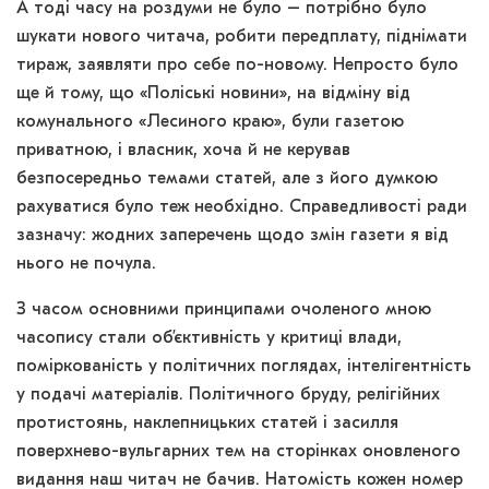
А тоді часу на роздуми не було – потрібно було
шукати нового читача, робити передплату, піднімати
тираж, заявляти про себе по-новому. Непросто було
ще й тому, що «Поліські новини», на відміну від
комунального «Лесиного краю», були газетою
приватною, і власник, хоча й не керував
безпосередньо темами статей, але з його думкою
рахуватися було теж необхідно. Справедливості ради
зазначу: жодних заперечень щодо змін газети я від
нього не почула.
З часом основними принципами очоленого мною
часопису стали об’єктивність у критиці влади,
поміркованість у політичних поглядах, інтелігентність
у подачі матеріалів. Політичного бруду, релігійних
протистоянь, наклепницьких статей і засилля
поверхнево-вульгарних тем на сторінках оновленого
видання наш читач не бачив. Натомість кожен номер