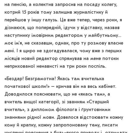
на пенсію, а колектив запросив на посаду колегу,
котрий 15 років тому залишив журналістику й
перейшов у іншу галузь. Це вже тепер, через роки, я
дізнаюся, що попередній, ідучи у відставку, назвав
наступнику імовірним редактором у майбутньому…
моє ім’я, не сказавши, однак, про ту розмову власне
мені. І я щиро не здогадувалася, чому вже з перших
місяців новий редактор спрямував на мене потоки
неприхованої ненависті на три роки поспіль.
«Бездар! Безграмотна! Якась там вчителька
початкової школи!» – кричав він на весь кабінет.
Доводилося пояснювати, що не «якась там», а
вчитель вищої категорії, зі званням «Старший
вчитель», з дипломом філолога і ґрунтовними
знаннями рідної мови. Довелося відстоювати кожну
кому й крапку, кожну запропоновану тему, писати