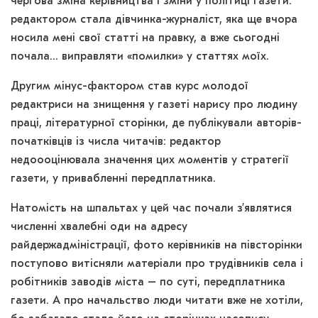
чергова зміна керівництва і зміни у політиці газети:
редактором стала дівчинка-журналіст, яка ще вчора
носила мені свої статті на правку, а вже сьогодні
почала… виправляти «помилки» у статтях моїх.
Другим мінус-фактором став курс молодої
редактриси на знищення у газеті нарису про людину
праці, літературної сторінки, де публікували авторів-
початківців із числа читачів: редактор
недоооцінювала значення цих моментів у стратегії
газети, у привабленні передплатника.
Натомість на шпальтах у цей час почали з’являтися
численні хвалебні оди на адресу
райдержадміністрації, фото керівників на півсторінки
поступово витісняли матеріали про трудівників села і
робітників заводів міста – по суті, передплатника
газети. А про начальство люди читати вже не хотіли,