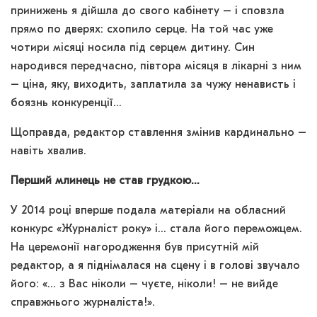
принижень я дійшла до свого кабінету – і сповзла
прямо по дверях: схопило серце. На той час уже
чотири місяці носила під серцем дитину. Син
народився передчасно, півтора місяця в лікарні з ним
– ціна, яку, виходить, заплатила за чужу ненависть і
боязнь конкуренції…
Щоправда, редактор ставлення змінив кардинально –
навіть хвалив.
Перший млинець не став грудкою…
У 2014 році вперше подала матеріали на обласний
конкурс «Журналіст року» і… стала його переможцем.
На церемонії нагородження був присутній мій
редактор, а я піднімалася на сцену і в голові звучало
його: «… з Вас ніколи – чуєте, ніколи! – не вийде
справжнього журналіста!».