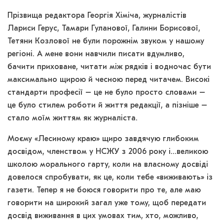
Прізвища редактора Георгія Хіміча, журналістів
Лариси Герус, Тамари Гуланової, Галини Борисової,
Тетяни Козлової не були порожнім звуком у нашому
регіоні. А мене вони навчили писати вдумливо,
бачити приховане, читати між рядків і водночас бути
максимально щирою й чесною перед читачем. Високі
стандарти професії – це не було просто словами –
це було стилем роботи й життя редакції, а пізніше –
стало моїм життям як журналіста.
Моєму «Лесиному краю» щиро завдячую глибоким
досвідом, членством у НСЖУ з 2006 року і…великою
школою морального гарту, коли на власному досвіді
довелося спробувати, як це, коли тебе «виживають» із
газети. Тепер я не боюся говорити про те, але маю
говорити на широкий загал уже тому, щоб передати
досвід виживання в цих умовах тим, хто, можливо,