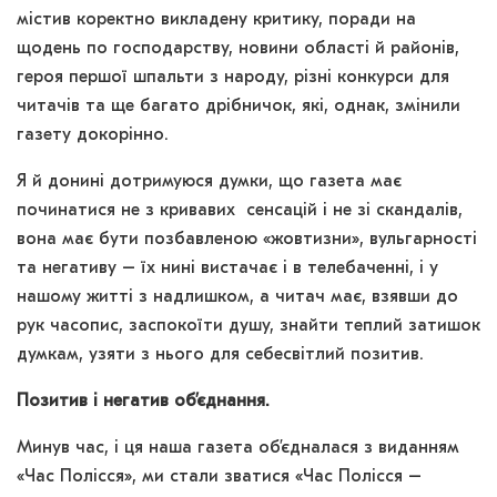
містив коректно викладену критику, поради на
щодень по господарству, новини області й районів,
героя першої шпальти з народу, різні конкурси для
читачів та ще багато дрібничок, які, однак, змінили
газету докорінно.
Я й донині дотримуюся думки, що газета має
починатися не з кривавих сенсацій і не зі скандалів,
вона має бути позбавленою «жовтизни», вульгарності
та негативу – їх нині вистачає і в телебаченні, і у
нашому житті з надлишком, а читач має, взявши до
рук часопис, заспокоїти душу, знайти теплий затишок
думкам, узяти з нього для себесвітлий позитив.
Позитив і негатив об
’
єднання.
Минув час, і ця наша газета об’єдналася з виданням
«Час Полісся», ми стали зватися «Час Полісся –