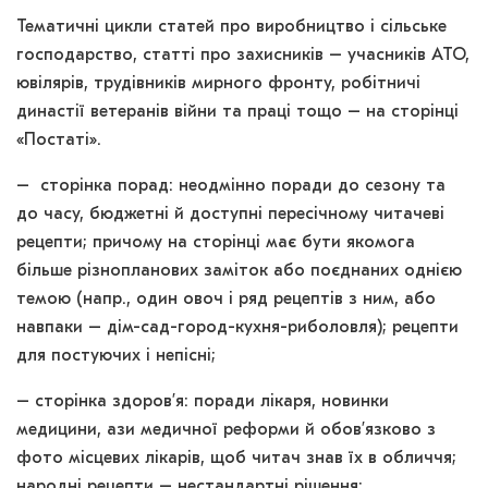
Тематичні цикли статей про виробництво і сільське
господарство, статті про захисників – учасників АТО,
ювілярів, трудівників мирного фронту, робітничі
династії ветеранів війни та праці тощо – на сторінці
«Постаті».
– сторінка порад: неодмінно поради до сезону та
до часу, бюджетні й доступні пересічному читачеві
рецепти; причому на сторінці має бути якомога
більше різнопланових заміток або поєднаних однією
темою (напр., один овоч і ряд рецептів з ним, або
навпаки – дім-сад-город-кухня-риболовля); рецепти
для постуючих і непісні;
– сторінка здоров’я: поради лікаря, новинки
медицини, ази медичної реформи й обов’язково з
фото місцевих лікарів, щоб читач знав їх в обличчя;
народні рецепти – нестандартні рішення;