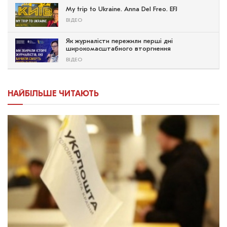
My trip to Ukraine. Anna Del Freo. EFJ
ВІДЕО
Як журналісти пережили перші дні
широкомасштабного вторгнення
ВІДЕО
НАЙБІЛЬШЕ ЧИТАЮТЬ