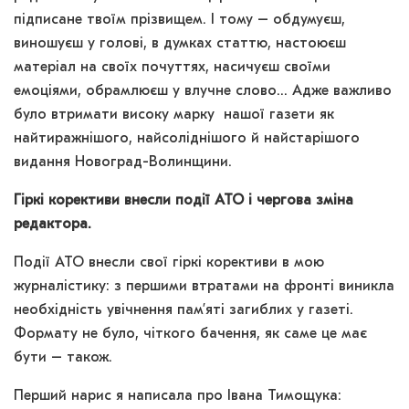
підписане твоїм прізвищем. І тому – обдумуєш,
виношуєш у голові, в думках статтю, настоюєш
матеріал на своїх почуттях, насичуєш своїми
емоціями, обрамлюєш у влучне слово… Адже важливо
було втримати високу марку нашої газети як
найтиражнішого, найсоліднішого й найстарішого
видання Новоград-Волинщини.
Гіркі корективи внесли події АТО і чергова зміна
редактора.
Події АТО внесли свої гіркі корективи в мою
журналістику: з першими втратами на фронті виникла
необхідність увічнення пам’яті загиблих у газеті.
Формату не було, чіткого бачення, як саме це має
бути – також.
Перший нарис я написала про Івана Тимощука: