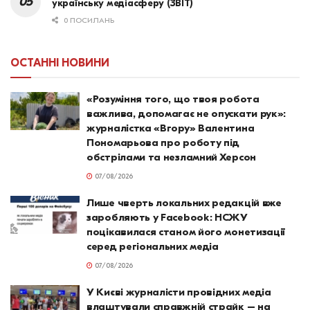
українську медіасферу (ЗВІТ)
0 ПОСИЛАНЬ
ОСТАННІ НОВИНИ
«Розуміння того, що твоя робота
важлива, допомагає не опускати рук»:
журналістка «Вгору» Валентина
Пономарьова про роботу під
обстрілами та незламний Херсон
07/08/2026
Лише чверть локальних редакцій вже
заробляють у Facebook: НСЖУ
поцікавилася станом його монетизації
серед регіональних медіа
07/08/2026
У Києві журналісти провідних медіа
влаштували справжній страйк – на