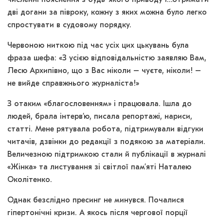
численні пояснення з будь-якого приводу і…отримати
дві догани за півроку, кожну з яких можна було легко
спростувати в судовому порядку.
Червоною ниткою під час усіх цих цькувань була
фраза шефа: «З усією відповідальністю заявляю Вам,
Лесю Архипівно, що з Вас ніколи – чуєте, ніколи! –
не вийде справжнього журналіста!»
З отаким «благословенням» і працювала. Ішла до
людей, брала інтерв’ю, писала репортажі, нариси,
статті. Мене рятувала робота, підтримували відгуки
читачів, дзвінки до редакції з подякою за матеріали.
Величезною підтримкою стали й публікації в журналі
«Жінка» та листування зі світлої пам’яті Наталею
Околітенко.
Однак безслідно пресинг не минувся. Почалися
гіпертонічні кризи. А якось після чергової порції