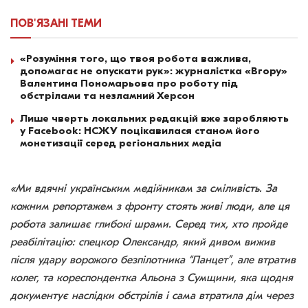
ПОВ'ЯЗАНІ
ТЕМИ
«Розуміння того, що твоя робота важлива,
допомагає не опускати рук»: журналістка «Вгору»
Валентина Пономарьова про роботу під
обстрілами та незламний Херсон
Лише чверть локальних редакцій вже заробляють
у Facebook: НСЖУ поцікавилася станом його
монетизації серед регіональних медіа
«Ми вдячні українським медійникам за сміливість. За
кожним репортажем з фронту стоять живі люди, але ця
робота залишає глибокі шрами. Серед тих, хто пройде
реабілітацію: спецкор Олександр, який дивом вижив
після удару ворожого безпілотника “Ланцет”, але втратив
колег, та кореспондентка Альона з Сумщини, яка щодня
документує наслідки обстрілів і сама втратила дім через