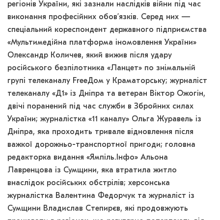
регіонів України, які зазнали наслідків війни під час
виконання професійних обов’язків. Серед них —
спеціальний кореспондент державного підприємства
«Мультимедійна платформа іномовлення України»
Олександр Количев, який вижив після удару
російського безпілотника «Ланцет» по знімальній
групі телеканалу FreeДом у Краматорську; журналіст
телеканалу «Д1» із Дніпра та ветеран Віктор Ожогін,
двічі поранений під час служби в Збройних силах
України; журналістка «11 каналу» Ольга Журавель із
Дніпра, яка проходить тривале відновлення після
важкої дорожньо-транспортної пригоди; головна
редакторка видання «Ямпіль.Інфо» Альона
Лавренцова із Сумщини, яка втратила житло
внаслідок російських обстрілів; херсонська
журналістка Валентина Федорчук та журналіст із
Сумщини Владислав Степирєв, які продовжують