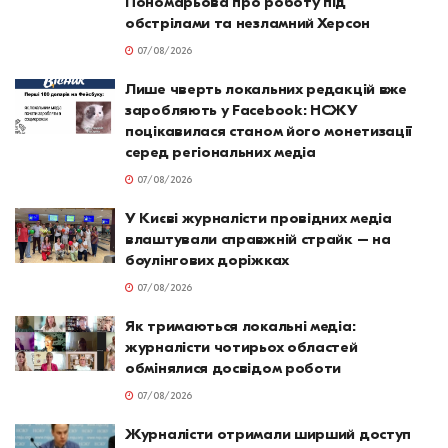
Пономарьова про роботу під
обстрілами та незламний Херсон
07/08/2026
Лише чверть локальних редакцій вже
заробляють у Facebook: НСЖУ
поцікавилася станом його монетизації
серед регіональних медіа
07/08/2026
У Києві журналісти провідних медіа
влаштували справжній страйк – на
боулінгових доріжках
07/08/2026
Як тримаються локальні медіа:
журналісти чотирьох областей
обмінялися досвідом роботи
07/08/2026
Журналісти отримали ширший доступ