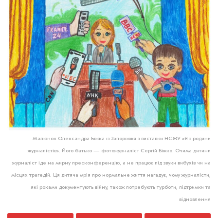
Малюнок Олександра Біжка із Запоріжжя з виставки НСЖУ «Я з родини
журналістів». Його батько — фотожурналіст Сергій Біжко. Очима дитини
журналіст іде на мирну пресконференцію, а не працює під звуки вибухів чи на
місцях трагедій. Ця дитяча мрія про нормальне життя нагадує, чому журналісти,
які роками документують війну, також потребують турботи, підтримки та
відновлення