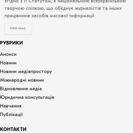
згідно з її Статутом, є національною всеукраїнською
творчою спілкою, що об’єднує журналістів та інших
працівників засобів масової інформації.
ПРО НАС
РУБРИКИ
Анонси
Новини
Новини медіапростору
Міжнародні новини
Відновлення медіа
Юридична консультація
Навчання
Публікації
КОНТАКТИ