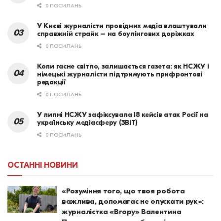
0 ПОСИЛАНЬ
У Києві журналісти провідних медіа влаштували
справжній страйк – на боулінгових доріжках
0 ПОСИЛАНЬ
Коли гасне світло, залишається газета: як НСЖУ і
німецькі журналісти підтримують прифронтові
редакції
0 ПОСИЛАНЬ
У липні НСЖУ зафіксувала 18 кейсів атак Росії на
українську медіасферу (ЗВІТ)
0 ПОСИЛАНЬ
ОСТАННІ НОВИНИ
«Розуміння того, що твоя робота
важлива, допомагає не опускати рук»:
журналістка «Вгору» Валентина