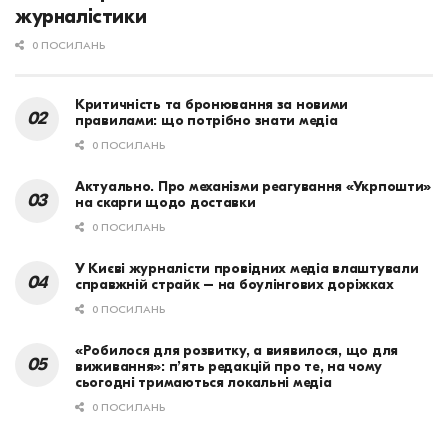
журналістики
0 ПОСИЛАНЬ
Критичність та бронювання за новими
правилами: що потрібно знати медіа
0 ПОСИЛАНЬ
Актуально. Про механізми реагування «Укрпошти»
на скарги щодо доставки
0 ПОСИЛАНЬ
У Києві журналісти провідних медіа влаштували
справжній страйк – на боулінгових доріжках
0 ПОСИЛАНЬ
«Робилося для розвитку, а виявилося, що для
виживання»: п’ять редакцій про те, на чому
сьогодні тримаються локальні медіа
0 ПОСИЛАНЬ