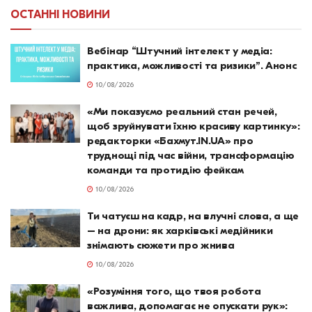
ОСТАННІ НОВИНИ
Вебінар “Штучний інтелект у медіа:
практика, можливості та ризики”. Анонс
10/08/2026
«Ми показуємо реальний стан речей,
щоб зруйнувати їхню красиву картинку»:
редакторки «Бахмут.IN.UA» про
труднощі під час війни, трансформацію
команди та протидію фейкам
10/08/2026
Ти чатуєш на кадр, на влучні слова, а ще
– на дрони: як харківські медійники
знімають сюжети про жнива
10/08/2026
«Розуміння того, що твоя робота
важлива, допомагає не опускати рук»: