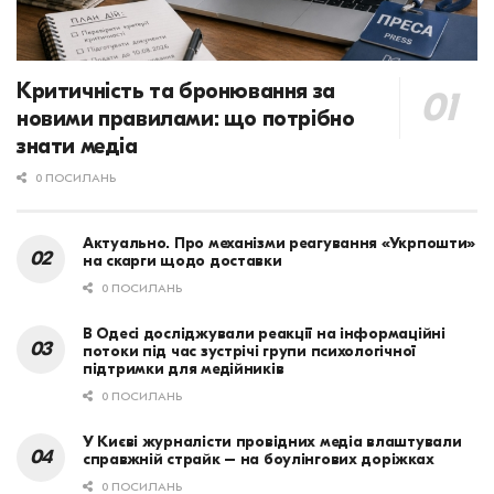
Критичність та бронювання за
новими правилами: що потрібно
знати медіа
0 ПОСИЛАНЬ
Актуально. Про механізми реагування «Укрпошти»
на скарги щодо доставки
0 ПОСИЛАНЬ
В Одесі досліджували реакції на інформаційні
потоки під час зустрічі групи психологічної
підтримки для медійників
0 ПОСИЛАНЬ
У Києві журналісти провідних медіа влаштували
справжній страйк – на боулінгових доріжках
0 ПОСИЛАНЬ