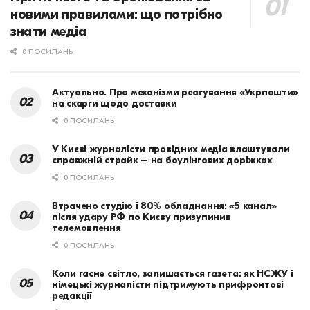
новими правилами: що потрібно
знати медіа
0 ПОСИЛАНЬ
Актуально. Про механізми реагування «Укрпошти»
на скарги щодо доставки
0 ПОСИЛАНЬ
У Києві журналісти провідних медіа влаштували
справжній страйк – на боулінгових доріжках
0 ПОСИЛАНЬ
Втрачено студію і 80% обладнання: «5 канал»
після удару РФ по Києву призупинив
телемовлення
0 ПОСИЛАНЬ
Коли гасне світло, залишається газета: як НСЖУ і
німецькі журналісти підтримують прифронтові
редакції