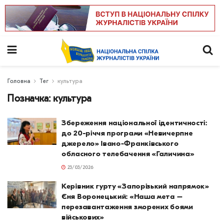
Головна
Тег
культура
Позначка:
культура
Збереження національної ідентичності:
до 20-річчя програми «Невичерпне
джерело» Івано-Франківського
обласного телебачення «Галичина»
23/03/2026
Керівник гурту «Запорізький напрямок»
Єня Воронецький: «Наша мета –
перезавантаження зморених боями
військових»