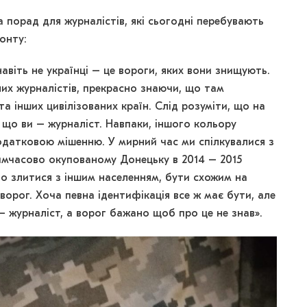
порад для журналістів, які сьогодні перебувають
онту:
і навіть не українці – це вороги, яких вони знищують.
их журналістів, прекрасно знаючи, що там
а інших цивілізованих країн. Слід розуміти, що на
 що ви – журналіст. Навпаки, іншого кольору
датковою мішенню. У мирний час ми спілкувалися з
имчасово окупованому Донецьку в 2014 – 2015
но злитися з іншим населенням, бути схожим на
ворог. Хоча певна ідентифікація все ж має бути, але
– журналіст, а ворог бажано щоб про це не знав».