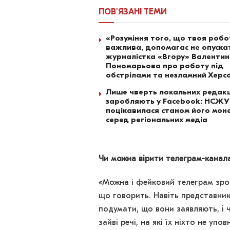
ПОВ'ЯЗАНІ
ТЕМИ
«Розуміння того, що твоя роб
важлива, допомагає не опускат
журналістка «Вгору» Валенти
Пономарьова про роботу під
обстрілами та незламний Херс
Лише чверть локальних редакц
заробляють у Facebook: НСЖУ
поцікавилася станом його моне
серед регіональних медіа
Чи можна вірити телеграм-каналам
«Можна і фейковий телеграм зроб
що говорить. Навіть представник
подумати, що вони заявляють, і 
зайві речі, на які їх ніхто не уп