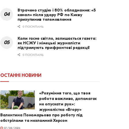
Втрачено студію і 80% обладнання: «5
канал» після удару РФ по Києву
призупинив телемовлення
0 ПОСИЛАНЬ
Коли гасне світло, залишається газета:
як НСЖУ і німецькі журналісти
підтримують прифронтові редакції
0 ПОСИЛАНЬ
ОСТАННІ НОВИНИ
«Розуміння того, що твоя
робота важлива, допомагає
не опускати рук»:
журналістка «Вгору»
Валентина Пономарьова про роботу під
обстрілами та незламний Херсон
07/08/2026