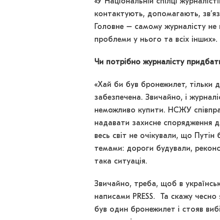
«У Національній спілці журналіст
контактують, допомагають, зв’я
Головне – самому журналісту не 
проблеми у нього та всіх інших».
Чи потрібно журналісту придбат
«Хай би був бронежилет, тільки д
забезпечена. Звичайно, і журналі
неможливо купити. НСЖУ співпрац
надавати захисне спорядження дл
весь світ не очікували, що Путі
темами: дороги будували, реконст
така ситуація.
Звичайно, треба, щоб в українсь
написами PRESS. Та скажу чесно 
був один бронежилет і стояв вибі