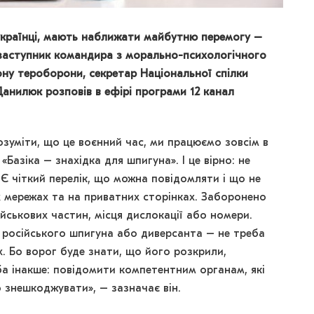
і українці, мають наближати майбутню перемогу –
 заступник командира з морально-психологічного
ну тероборони, секретар Національної спілки
анилюк розповів в ефірі програми 12 канал
зуміти, що це воєнний час, ми працюємо зовсім в
«Базіка – знахідка для шпигуна». І це вірно: не
 Є чіткий перелік, що можна повідомляти і що не
их мережах та на приватних сторінках. Заборонено
йськових частин, місця дислокації або номери.
 російського шпигуна або диверсанта – не треба
. Бо ворог буде знати, що його розкрили,
еба інакше: повідомити компетентним органам, які
 знешкоджувати», – зазначає він.