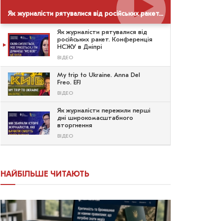
Як журналісти рятувалися від російських ракет. Конференція НСЖУ в Дніпрі
Як журналісти рятувалися від
російських ракет. Конференція
НСЖУ в Дніпрі
ВІДЕО
My trip to Ukraine. Anna Del
Freo. EFJ
ВІДЕО
Як журналісти пережили перші
дні широкомасштабного
вторгнення
ВІДЕО
НАЙБІЛЬШЕ ЧИТАЮТЬ