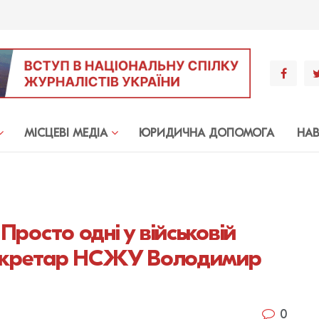
МIСЦЕВI МЕДIА
ЮРИДИЧНА ДОПОМОГА
НА
 Просто одні у військовій
– секретар НСЖУ Володимир
0