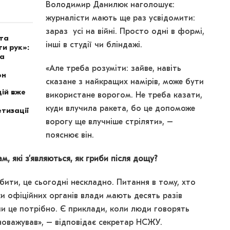
Володимир Данилюк наголошує:
журналісти мають ще раз усвідомити:
зараз усі на війні. Просто одні в формі,
ота
інші в студії чи бліндажі.
и рук»:
на
«Але треба розуміти: зайве, навіть
он
сказане з найкращих намірів, може бути
ій вже
використане ворогом. Не треба казати,
куди влучила ракета, бо це допоможе
тизації
ворогу ще влучніше стріляти», –
пояснює він.
, які з
’
являються, як гриби після дощу?
ити, це сьогодні нескладно. Питання в тому, хто
и офіційних органів влади мають десять разів
чи це потрібно. Є приклади, коли люди говорять
овноважував», – відповідає секретар НСЖУ.