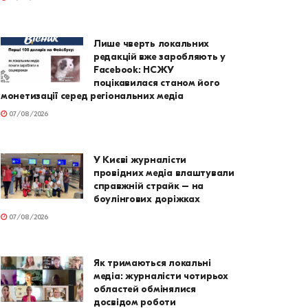
Лише чверть локальних
редакцій вже заробляють у
Facebook: НСЖУ
поцікавилася станом його
монетизації серед регіональних медіа
07/08/2026
У Києві журналісти
провідних медіа влаштували
справжній страйк – на
боулінгових доріжках
07/08/2026
Як тримаються локальні
медіа: журналісти чотирьох
областей обмінялися
досвідом роботи