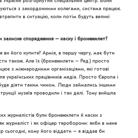
ів України розгорнутий спеціальний центр. Вони
зуються з закордонними колегами, система працює.
втрапити в ситуацію, коли потім будуть великі
и захисне спорядження – каску і бронежилет?
е ви його купите? Армія, в першу чергу, має бути
сти також. Але їх (бронежилети – Ред.) просто
ює з міжнародними організаціями, які готові
я українських працівників медіа. Просто Європа і
н буде діяти таким чином. Люди займались іншими
рукції музеїв проводили і так далі. Тому вийшла
ких журналістів були бронежилети й каски з
як журналіст і як офіцер тероборони: якби в мене
р сьогодні, кому його віддати – я віддав би