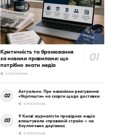
Критичність та бронювання
за новими правилами: що
потрібно знати медіа
0 ПОСИЛАНЬ
Актуально. Про механізми реагування
«Укрпошти» на скарги щодо доставки
0 ПОСИЛАНЬ
У Києві журналісти провідних медіа
влаштували справжній страйк – на
боулінгових доріжках
0 ПОСИЛАНЬ