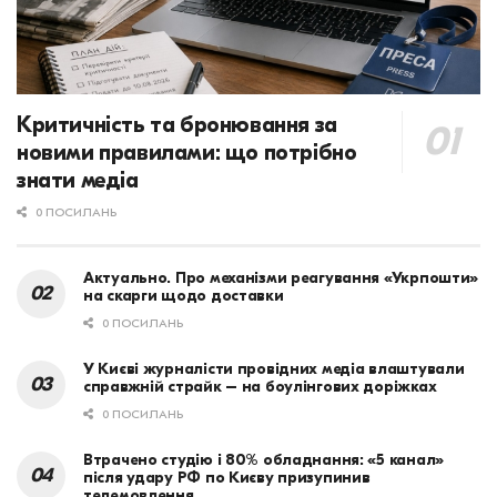
Критичність та бронювання за
новими правилами: що потрібно
знати медіа
0 ПОСИЛАНЬ
Актуально. Про механізми реагування «Укрпошти»
на скарги щодо доставки
0 ПОСИЛАНЬ
У Києві журналісти провідних медіа влаштували
справжній страйк – на боулінгових доріжках
0 ПОСИЛАНЬ
Втрачено студію і 80% обладнання: «5 канал»
після удару РФ по Києву призупинив
телемовлення