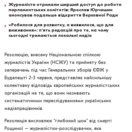
Журналісти отримали ширший доступ до роботи
парламентських комітетів: Ярослав Юрчишин
анонсував подальше відкриття Верховної Ради
«Робилося для розвитку, а виявилося, що для
виживання»: п’ять редакцій про те, на чому
сьогодні тримаються локальні медіа
Резолюцію, внесену Національною спілкою
журналістів України (НСЖУ) та прийняту без
заперечень під час Генеральних зборів ЄФЖ у
Будапешті 2-3 червня, представляє найсильнішу
колективну відповідь європейських журналістських
організацій на те, що вони називають
систематичними переслідуваннями українських
медіапрацівників.
Резолюція висловлює “глибокий шок” від смерті
Рощиної – журналістки-розслідувачки, яка