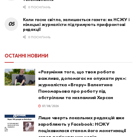
0 ПОСИЛАНЬ
Коли гасне світло, залишається газета: як НСЖУ і
німецькі журналісти підтримують прифронтові
редакції
0 ПОСИЛАНЬ
ОСТАННІ НОВИНИ
«Розуміння того, що твоя робота
важлива, допомагає не опускати рук»:
журналістка «Вгору» Валентина
Пономарьова про роботу під
обстрілами та незламний Херсон
07/08/2026
Лише чверть локальних редакцій вже
заробляють у Facebook: НСЖУ
поцікавилася станом його монетизації
серед регіональних медіа