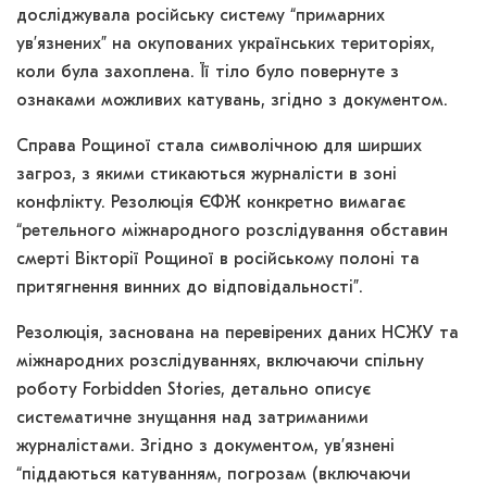
досліджувала російську систему “примарних
ув’язнених” на окупованих українських територіях,
коли була захоплена. Її тіло було повернуте з
ознаками можливих катувань, згідно з документом.
Справа Рощиної стала символічною для ширших
загроз, з якими стикаються журналісти в зоні
конфлікту. Резолюція ЄФЖ конкретно вимагає
“ретельного міжнародного розслідування обставин
смерті Вікторії Рощиної в російському полоні та
притягнення винних до відповідальності”.
Резолюція, заснована на перевірених даних НСЖУ та
міжнародних розслідуваннях, включаючи спільну
роботу Forbidden Stories, детально описує
систематичне знущання над затриманими
журналістами. Згідно з документом, ув’язнені
“піддаються катуванням, погрозам (включаючи