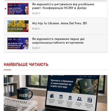
Як журналісти рятувалися від російських
ракет. Конференція НСЖУ в Дніпрі
ВІДЕО
My trip to Ukraine. Anna Del Freo. EFJ
ВІДЕО
Як журналісти пережили перші дні
широкомасштабного вторгнення
ВІДЕО
НАЙБІЛЬШЕ ЧИТАЮТЬ