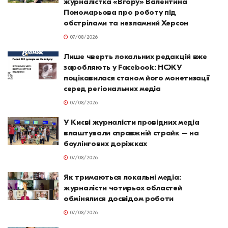
журналістка «Вгору» Валентина
Пономарьова про роботу під
обстрілами та незламний Херсон
07/08/2026
Лише чверть локальних редакцій вже
заробляють у Facebook: НСЖУ
поцікавилася станом його монетизації
серед регіональних медіа
07/08/2026
У Києві журналісти провідних медіа
влаштували справжній страйк – на
боулінгових доріжках
07/08/2026
Як тримаються локальні медіа:
журналісти чотирьох областей
обмінялися досвідом роботи
07/08/2026