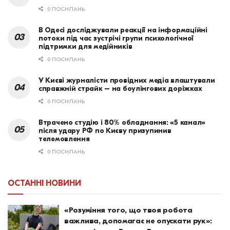
0 ПОСИЛАНЬ
В Одесі досліджували реакції на інформаційні
потоки під час зустрічі групи психологічної
підтримки для медійників
0 ПОСИЛАНЬ
У Києві журналісти провідних медіа влаштували
справжній страйк – на боулінгових доріжках
0 ПОСИЛАНЬ
Втрачено студію і 80% обладнання: «5 канал»
після удару РФ по Києву призупинив
телемовлення
0 ПОСИЛАНЬ
ОСТАННІ НОВИНИ
«Розуміння того, що твоя робота
важлива, допомагає не опускати рук»: