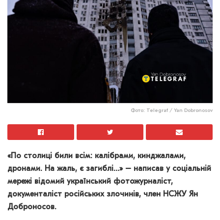
Фото: Telegraf / Yan Dobronosov
«По столиці били всім: калібрами, кинджалами,
дронами. На жаль, є загиблі…» – написав у соціальній
мережі відомий український фотожурналіст,
документаліст російських злочинів, член НСЖУ Ян
Доброносов.