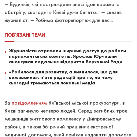
– Будинків, які постраждали внаслідок ворожого
обстрілу, сьогодні в Києві дуже багато… – сказав
журналіст. – Робимо фоторепортаж для вас…
ПОВ'ЯЗАНІ
ТЕМИ
Журналісти отримали ширший доступ до роботи
парламентських комітетів: Ярослав Юрчишин
анонсував подальше відкриття Верховної Ради
«Робилося для розвитку, а виявилося, що для
виживання»: п’ять редакцій про те, на чому
сьогодні тримаються локальні медіа
За
повідомленням
Київської міської прокуратури, в
Києві загинуло четверо людей. Серед загиблих троє
мешканців житлового комплексу у Дніпровському
районі, а також 56-річний працівник екстреної
медичної допомоги, який приїхав надавати допомогу