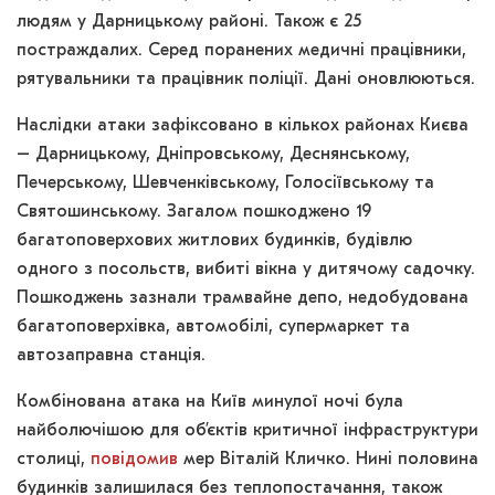
людям у Дарницькому районі. Також є 25
постраждалих. Серед поранених медичні працівники,
рятувальники та працівник поліції. Дані оновлюються.
Наслідки атаки зафіксовано в кількох районах Києва
– Дарницькому, Дніпровському, Деснянському,
Печерському, Шевченківському, Голосіївському та
Святошинському. Загалом пошкоджено 19
багатоповерхових житлових будинків, будівлю
одного з посольств, вибиті вікна у дитячому садочку.
Пошкоджень зазнали трамвайне депо, недобудована
багатоповерхівка, автомобілі, супермаркет та
автозаправна станція.
Комбінована атака на Київ минулої ночі була
найболючішою для обʼєктів критичної інфраструктури
столиці,
повідомив
мер Віталій Кличко. Нині половина
будинків залишилася без теплопостачання, також