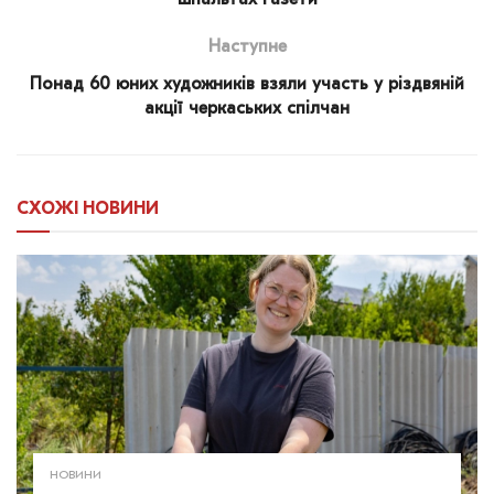
шпальтах газети
Наступне
Понад 60 юних художників взяли участь у різдвяній
акції черкаських спілчан
СХОЖІ
НОВИНИ
НОВИНИ