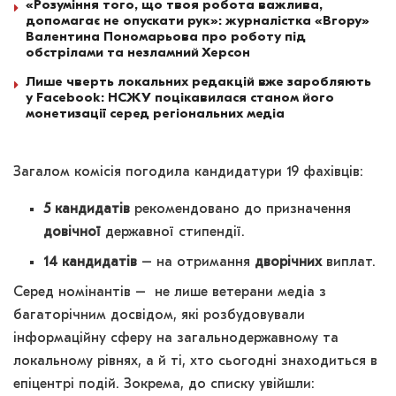
«Розуміння того, що твоя робота важлива,
допомагає не опускати рук»: журналістка «Вгору»
Валентина Пономарьова про роботу під
обстрілами та незламний Херсон
Лише чверть локальних редакцій вже заробляють
у Facebook: НСЖУ поцікавилася станом його
монетизації серед регіональних медіа
Загалом комісія погодила кандидатури 19 фахівців:
5 кандидатів
рекомендовано до призначення
довічної
державної стипендії.
14 кандидатів
– на отримання
дворічних
виплат.
Серед номінантів – не лише ветерани медіа з
багаторічним досвідом, які розбудовували
інформаційну сферу на загальнодержавному та
локальному рівнях, а й ті, хто сьогодні знаходиться в
епіцентрі подій. Зокрема, до списку увійшли: