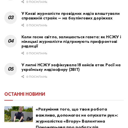
0 ПОСИЛАНЬ
У Києві журналісти провідних медіа влаштували
справжній страйк – на боулінгових доріжках
0 ПОСИЛАНЬ
Коли гасне світло, залишається газета: як НСЖУ і
німецькі журналісти підтримують прифронтові
редакції
0 ПОСИЛАНЬ
У липні НСЖУ зафіксувала 18 кейсів атак Росії на
українську медіасферу (ЗВІТ)
0 ПОСИЛАНЬ
ОСТАННІ НОВИНИ
«Розуміння того, що твоя робота
важлива, допомагає не опускати рук»:
журналістка «Вгору» Валентина
Пономарьова про роботу під