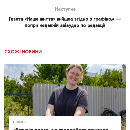
Наступне
Газета «Наше життя» вийшла згідно з графіком —
попри недавній авіаудар по редакції
СХОЖІ
НОВИНИ
НОВИНИ
«Розуміння того, що твоя робота важлива,