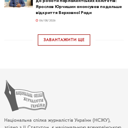
до роботи парламентських комітетів:
Ярослав Юрчишин анонсував подальше
відкриття Верховної Ради
06/08/2026
ЗАВАНТАЖИТИ ЩЕ
Національна спілка журналістів України (НСЖУ),
згідно з її Статутом, є національною всеукраїнською