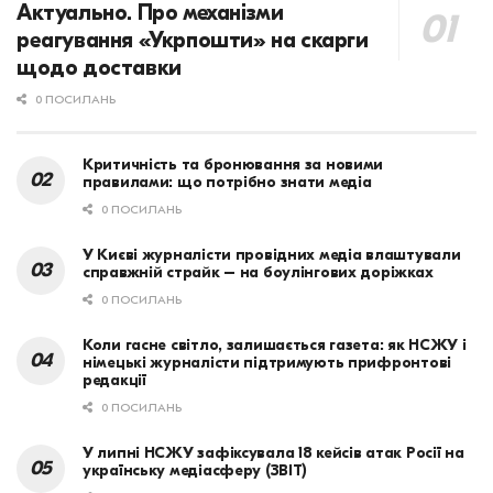
Актуально. Про механізми
реагування «Укрпошти» на скарги
щодо доставки
0 ПОСИЛАНЬ
Критичність та бронювання за новими
правилами: що потрібно знати медіа
0 ПОСИЛАНЬ
У Києві журналісти провідних медіа влаштували
справжній страйк – на боулінгових доріжках
0 ПОСИЛАНЬ
Коли гасне світло, залишається газета: як НСЖУ і
німецькі журналісти підтримують прифронтові
редакції
0 ПОСИЛАНЬ
У липні НСЖУ зафіксувала 18 кейсів атак Росії на
українську медіасферу (ЗВІТ)