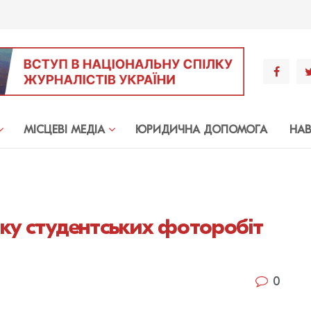
МIСЦЕВI МЕДIА
ЮРИДИЧНА ДОПОМОГА
НА
вку студентських фоторобіт
0