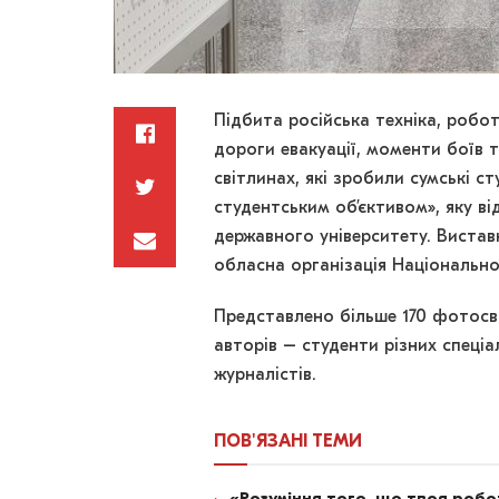
Підбита російська техніка, робо
дороги евакуації, моменти боїв 
світлинах, які зробили сумські с
студентським обʼєктивом», яку ві
державного університету. Вистав
обласна організація Національної
Представлено більше 170 фотосві
авторів – студенти різних спеціа
журналістів.
ПОВ'ЯЗАНІ
ТЕМИ
«Розуміння того, що твоя роб