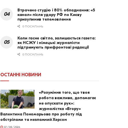
Втрачено студію і 80% обладнання: «5
канал» після удару РФ по Києву
призупинив телемовлення
0 ПОСИЛАНЬ
Коли гасне світло, залишається газета:
як НСЖУ і німецькі журналісти
підтримують прифронтові редакції
0 ПОСИЛАНЬ
ОСТАННІ НОВИНИ
«Розуміння того, що твоя
робота важлива, допомагає
не опускати рук»:
журналістка «Вгору»
Валентина Пономарьова про роботу під
обстрілами та незламний Херсон
07/08/2026