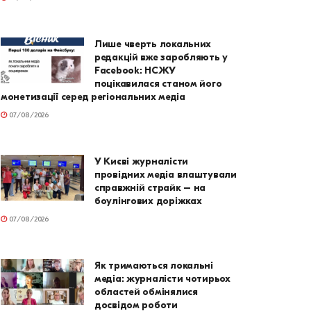
Лише чверть локальних
редакцій вже заробляють у
Facebook: НСЖУ
поцікавилася станом його
монетизації серед регіональних медіа
07/08/2026
У Києві журналісти
провідних медіа влаштували
справжній страйк – на
боулінгових доріжках
07/08/2026
Як тримаються локальні
медіа: журналісти чотирьох
областей обмінялися
досвідом роботи