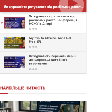
Як журналісти рятувалися від російських ракет. Конференція НСЖУ в Дніпрі
Як журналісти рятувалися від
російських ракет. Конференція
НСЖУ в Дніпрі
ВІДЕО
My trip to Ukraine. Anna Del
Freo. EFJ
ВІДЕО
Як журналісти пережили перші
дні широкомасштабного
вторгнення
ВІДЕО
НАЙБІЛЬШЕ ЧИТАЮТЬ