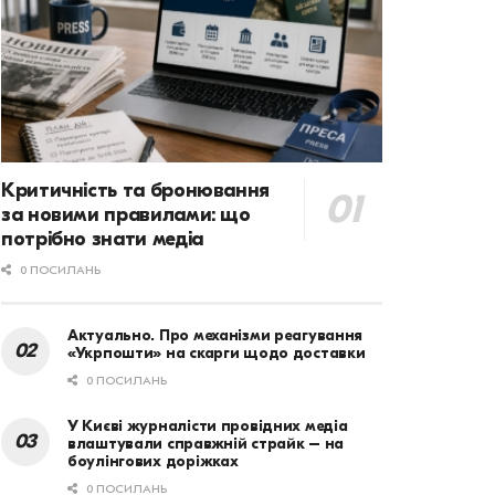
Критичність та бронювання
за новими правилами: що
потрібно знати медіа
0 ПОСИЛАНЬ
Актуально. Про механізми реагування
«Укрпошти» на скарги щодо доставки
0 ПОСИЛАНЬ
У Києві журналісти провідних медіа
влаштували справжній страйк – на
боулінгових доріжках
0 ПОСИЛАНЬ