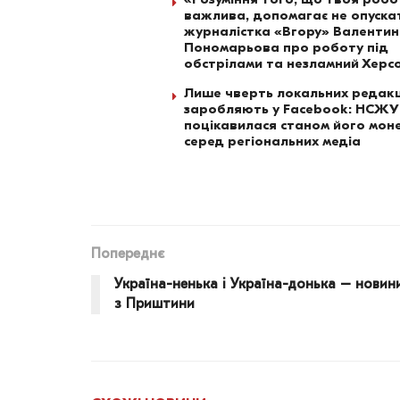
важлива, допомагає не опускат
журналістка «Вгору» Валенти
Пономарьова про роботу під
обстрілами та незламний Херс
Лише чверть локальних редакц
заробляють у Facebook: НСЖУ
поцікавилася станом його моне
серед регіональних медіа
Попереднє
Україна-ненька і Україна-донька – новин
з Приштини