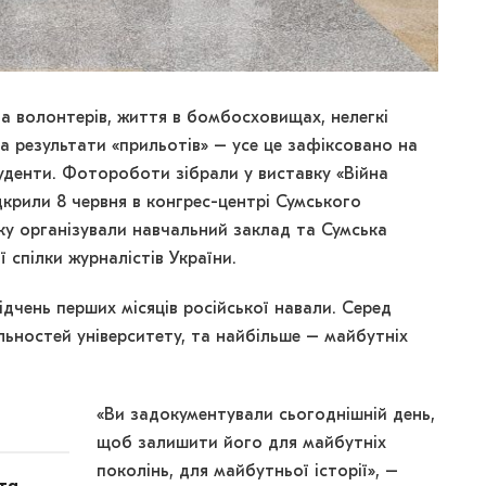
та волонтерів, життя в бомбосховищах, нелегкі
та результати «прильотів» – усе це зафіксовано на
туденти. Фотороботи зібрали у виставку «Війна
дкрили 8 червня в конгрес-центрі Сумського
ку організували навчальний заклад та Сумська
 спілки журналістів України.
дчень перших місяців російської навали. Серед
льностей університету, та найбільше – майбутніх
«Ви задокументували сьогоднішній день,
щоб залишити його для майбутніх
поколінь, для майбутньої історії», –
ота