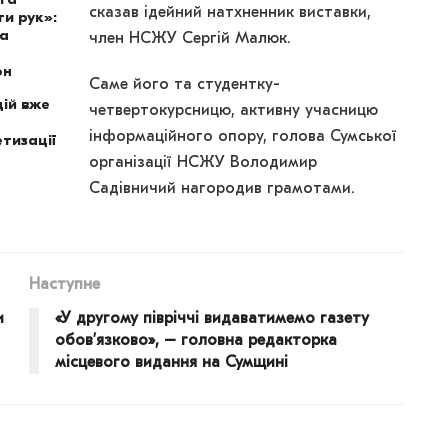
сказав ідейний натхненник виставки,
и рук»:
на
член НСЖУ Сергій Малюк.
он
Саме його та студентку-
ій вже
четвертокурсницю, активну учасницю
інформаційного опору, голова Сумської
тизації
організації НСЖУ Володимир
Садівничий нагородив грамотами.
Наступне
и
«У другому півріччі видаватимемо газету
обов’язково», – головна редакторка
місцевого видання на Сумщині