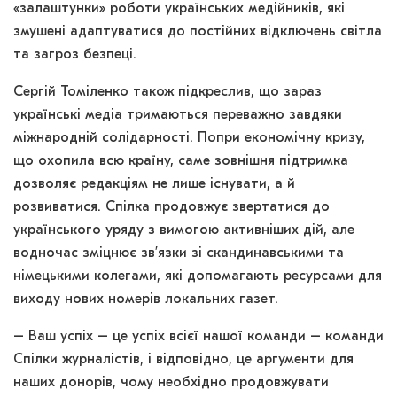
«залаштунки» роботи українських медійників, які
змушені адаптуватися до постійних відключень світла
та загроз безпеці.
Сергій Томіленко також підкреслив, що зараз
українські медіа тримаються переважно завдяки
міжнародній солідарності. Попри економічну кризу,
що охопила всю країну, саме зовнішня підтримка
дозволяє редакціям не лише існувати, а й
розвиватися. Спілка продовжує звертатися до
українського уряду з вимогою активніших дій, але
водночас зміцнює зв’язки зі скандинавськими та
німецькими колегами, які допомагають ресурсами для
виходу нових номерів локальних газет.
– Ваш успіх – це успіх всієї нашої команди – команди
Спілки журналістів, і відповідно, це аргументи для
наших донорів, чому необхідно продовжувати