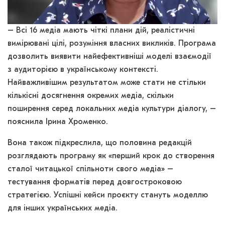
– Всі 16 медіа мають чіткі плани дій, реалістичні
вимірювані цілі, розуміння власних викликів. Програма
дозволить виявити найефективніші моделі взаємодії
з аудиторією в українському контексті.
Найважливішим результатом може стати не стільки
кількісні досягнення окремих медіа, скільки
поширення серед локальних медіа культури діалогу, –
пояснила Ірина Хроменко.
Вона також підкреслила, що половина редакцій
розглядають програму як «перший крок до створення
сталої читацької спільноти свого медіа» –
тестування форматів перед довгостроковою
стратегією. Успішні кейси проєкту стануть моделлю
для інших українських медіа.