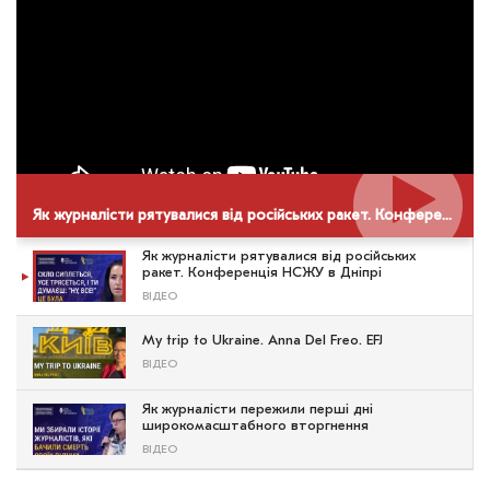
Як журналісти рятувалися від російських ракет. Конференція НСЖУ в Дніпрі
Як журналісти рятувалися від російських
ракет. Конференція НСЖУ в Дніпрі
ВІДЕО
My trip to Ukraine. Anna Del Freo. EFJ
ВІДЕО
Як журналісти пережили перші дні
широкомасштабного вторгнення
ВІДЕО