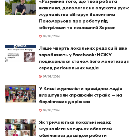
«Розуміння того, що твоя робота
важлива, допомагає не опускати рук»:
журналістка «Вгору» Валентина
Пономарьова про роботу під
обстрілами та незламний Херсон
07/08/2026
Лише чверть локальних редакцій вже
заробляють у Facebook: НСЖУ
поцікавилася станом його монетизації
серед регіональних медіа
07/08/2026
У Києві журналісти провідних медіа
влаштували справжній страйк – на
боулінгових доріжках
07/08/2026
Як тримаються локальні медіа:
журналісти чотирьох областей
обмінялися досвідом роботи