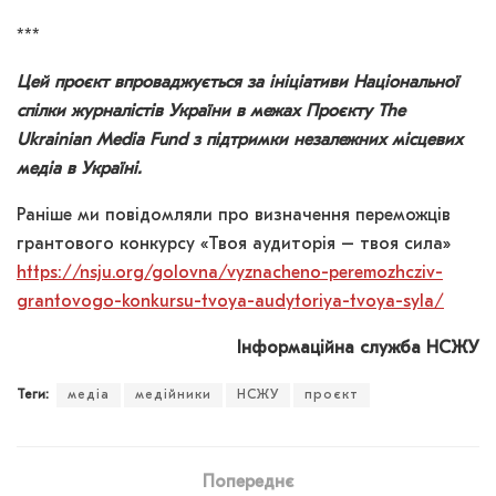
***
Ц
ей проєкт впроваджується за ініціативи Національної
спілки журналістів України в межах Проєкту The
Ukrainian Media Fund з підтримки незалежних місцевих
медіа в Україні.
Раніше ми повідомляли про визначення переможців
грантового конкурсу «Твоя аудиторія – твоя сила»
https://nsju.org/golovna/vyznacheno-peremozhcziv-
grantovogo-konkursu-tvoya-audytoriya-tvoya-syla/
Інформаційна служба НСЖУ
Теги:
медіа
медійники
НСЖУ
проєкт
Попереднє