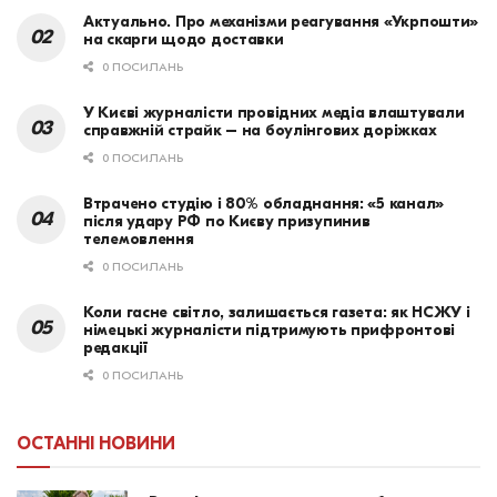
Актуально. Про механізми реагування «Укрпошти»
на скарги щодо доставки
0 ПОСИЛАНЬ
У Києві журналісти провідних медіа влаштували
справжній страйк – на боулінгових доріжках
0 ПОСИЛАНЬ
Втрачено студію і 80% обладнання: «5 канал»
після удару РФ по Києву призупинив
телемовлення
0 ПОСИЛАНЬ
Коли гасне світло, залишається газета: як НСЖУ і
німецькі журналісти підтримують прифронтові
редакції
0 ПОСИЛАНЬ
ОСТАННІ НОВИНИ