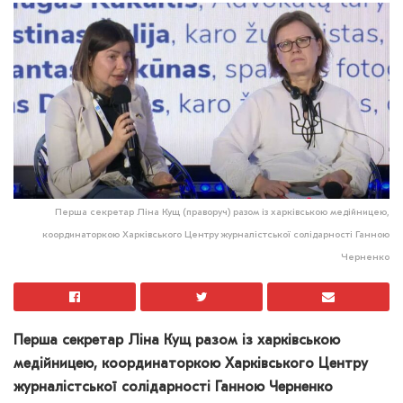
Перша секретар Ліна Кущ (праворуч) разом із харківською медійницею,
координаторкою Харківського Центру журналістської солідарності Ганною
Черненко
Перша секретар Ліна Кущ разом із харківською
медійницею, координаторкою Харківського Центру
журналістської солідарності Ганною Черненко