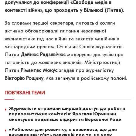
долучилися до конференції «Свобода медіа в
контексті війни», що проходить у Вільнюсі (Литва).
За словами першої секретаря, литовські колеги
активно обговорювали питання незалежної
журналістики під час війни та захисту медійників
міжнародним правом. Очільник Спілки журналістів
Литви
Дайнюс Радзявічюс
модерував дискусію про
готовність до можливих викликів. Міністр юстиції
Литви
Рімантас Мокус
згадав про журналістку
Вікторію Рощину
, яка загинула в російському полоні.
ПОВ'ЯЗАНІ
ТЕМИ
Журналісти отримали ширший доступ до роботи
парламентських комітетів: Ярослав Юрчишин
анонсував подальше відкриття Верховної Ради
«Робилося для розвитку, а виявилося, що для
виживання»: п’ять редакцій про те, на чому