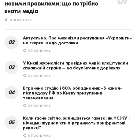
новими правилами: що потрібно
знати медіа
0 ПОСИЛАНЬ
Актуально. Про механізми реагування «Укрпошти»
на скарги щодо доставки
0 ПОСИЛАНЬ
У Києві журналісти провідних медіа влаштували
справжній страйк – на боулінгових доріжках
0 ПОСИЛАНЬ
Втрачено студію і 80% обладнання: «5 канал»
після удару РФ по Києву призупинив
телемовлення
0 ПОСИЛАНЬ
Коли гасне світло, залишається газета: як НСЖУ і
німецькі журналісти підтримують прифронтові
редакції
0 ПОСИЛАНЬ