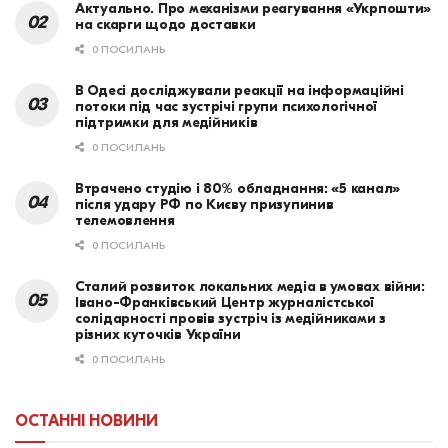
Актуально. Про механізми реагування «Укрпошти»
на скарги щодо доставки
0 ПОСИЛАНЬ
В Одесі досліджували реакції на інформаційні
потоки під час зустрічі групи психологічної
підтримки для медійників
0 ПОСИЛАНЬ
Втрачено студію і 80% обладнання: «5 канал»
після удару РФ по Києву призупинив
телемовлення
0 ПОСИЛАНЬ
Сталий розвиток локальних медіа в умовах війни:
Івано-Франківський Центр журналістської
солідарності провів зустріч із медійниками з
різних куточків України
0 ПОСИЛАНЬ
ОСТАННІ НОВИНИ