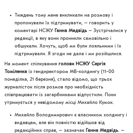
Тиждень тому мене викликали на розмову і
пропонували їх підтримувати, – говорить у
коментарі НСЖУ
Ганна Медвідь
– Зустрічалися у
редакції, в яку вони проникли самовільно і
обшукали. Хочуть, щоб ми були лояльними і їх
підтримували. Я згоди не дала і ми розійшлися.
На момент спілкування
голови НСЖУ Сергія
Томіленка
із гендиректором МВ-холдингу (11-00
понеділка, 21 березня), стало відомо, що трьох
журналісток після розмов про необхідність
співпрацювати із загарбниками відпустили. Поки
утримується у невідомому місці Михайло Кумок.
Михайло Володимирович є власником холдингу і
видавцем, але він повністю відійшов від
редакційних справ, – зазначає
Ганна Медвідь
. –