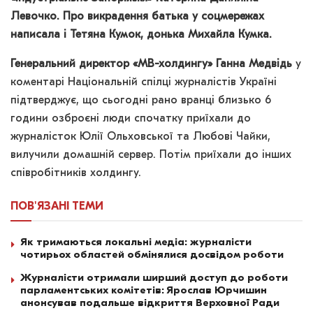
Левочко. Про викрадення батька у соцмережах
написала і Тетяна Кумок, донька Михайла Кумка.
Генеральний директор «МВ-холдингу» Ганна Медвідь
у
коментарі Національній спілці журналістів Україні
підтверджує, що сьогодні рано вранці близько 6
години озброєні люди спочатку приїхали до
журналісток Юлії Ольховської та Любові Чайки,
вилучили домашній сервер. Потім приїхали до інших
співробітників холдингу.
ПОВ'ЯЗАНІ
ТЕМИ
Як тримаються локальні медіа: журналісти
чотирьох областей обмінялися досвідом роботи
Журналісти отримали ширший доступ до роботи
парламентських комітетів: Ярослав Юрчишин
анонсував подальше відкриття Верховної Ради