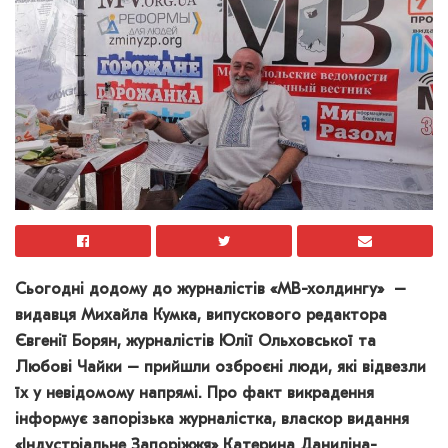
Сьогодні додому до журналістів «МВ-холдингу» –
видавця Михайла Кумка, випускового редактора
Євгенії Борян, журналістів Юлії Ольховської та
Любові Чайки – прийшли озброєні люди, які відвезли
їх у невідомому напрямі. Про факт викрадення
інформує запорізька журналістка, власкор видання
«Індустріальне Запоріжжя» Катерина Даниліна-