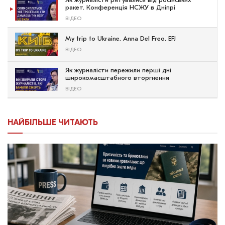
Як журналісти рятувалися від російських
ракет. Конференція НСЖУ в Дніпрі
ВІДЕО
My trip to Ukraine. Anna Del Freo. EFJ
ВІДЕО
Як журналісти пережили перші дні
широкомасштабного вторгнення
ВІДЕО
НАЙБІЛЬШЕ ЧИТАЮТЬ