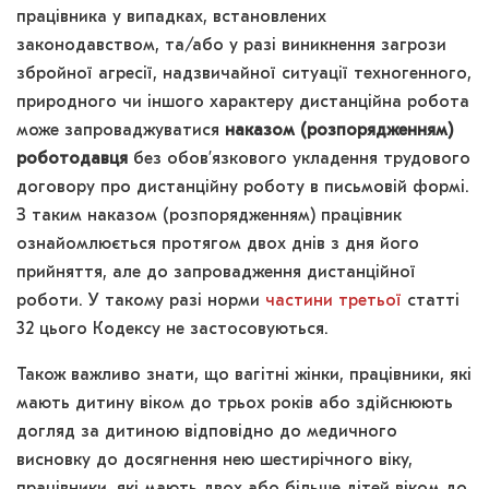
працівника у випадках, встановлених
законодавством, та/або у разі виникнення загрози
збройної агресії, надзвичайної ситуації техногенного,
природного чи іншого характеру дистанційна робота
може запроваджуватися
наказом (розпорядженням)
роботодавця
без обов’язкового укладення трудового
договору про дистанційну роботу в письмовій формі.
З таким наказом (розпорядженням) працівник
ознайомлюється протягом двох днів з дня його
прийняття, але до запровадження дистанційної
роботи. У такому разі норми
частини третьої
статті
32 цього Кодексу не застосовуються.
Також важливо знати, що вагітні жінки, працівники, які
мають дитину віком до трьох років або здійснюють
догляд за дитиною відповідно до медичного
висновку до досягнення нею шестирічного віку,
працівники, які мають двох або більше дітей віком до