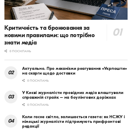
Критичність та бронювання за
новими правилами: що потрібно
знати медіа
0 ПОСИЛАНЬ
Актуально. Про механізми реагування «Укрпошти»
на скарги щодо доставки
0 ПОСИЛАНЬ
У Києві журналісти провідних медіа влаштували
справжній страйк – на боулінгових доріжках
0 ПОСИЛАНЬ
Коли гасне світло, залишається газета: як НСЖУ і
німецькі журналісти підтримують прифронтові
редакції