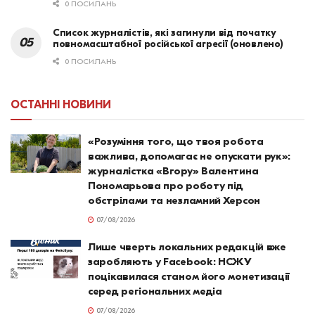
0 ПОСИЛАНЬ
Список журналістів, які загинули від початку
повномасштабної російської агресії (оновлено)
0 ПОСИЛАНЬ
ОСТАННІ НОВИНИ
«Розуміння того, що твоя робота
важлива, допомагає не опускати рук»:
журналістка «Вгору» Валентина
Пономарьова про роботу під
обстрілами та незламний Херсон
07/08/2026
Лише чверть локальних редакцій вже
заробляють у Facebook: НСЖУ
поцікавилася станом його монетизації
серед регіональних медіа
07/08/2026