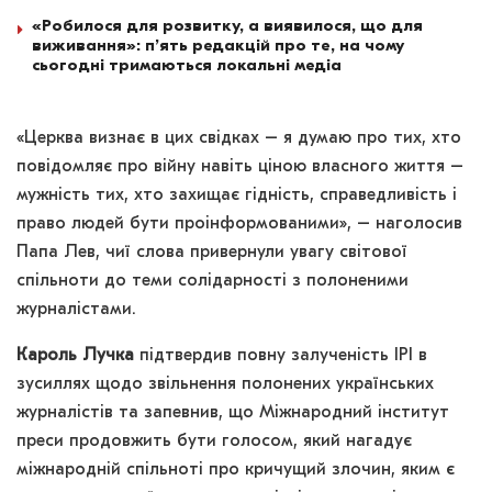
«Робилося для розвитку, а виявилося, що для
виживання»: п’ять редакцій про те, на чому
сьогодні тримаються локальні медіа
«Церква визнає в цих свідках – я думаю про тих, хто
повідомляє про війну навіть ціною власного життя –
мужність тих, хто захищає гідність, справедливість і
право людей бути проінформованими», – наголосив
Папа Лев, чиї слова привернули увагу світової
спільноти до теми солідарності з полоненими
журналістами.
Кароль Лучка
підтвердив повну залученість IPI в
зусиллях щодо звільнення полонених українських
журналістів та запевнив, що Міжнародний інститут
преси продовжить бути голосом, який нагадує
міжнародній спільноті про кричущий злочин, яким є