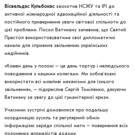
Вісвальдас Кульбокас
заохотив НСЖУ та IPI до
активної міжнародної адвокаційної діяльності та
постійного привернення уваги світової спільноти до
цієї проблеми. Посол Ватикану запевнив, що Святий
Престол використовуватиме свої дипломатичні
канали для сприяння звільненню українських
медійників.
«Кожен день у полоні – це день тортур і нелюдського
поводження з нашими колегами. Ми зобов’язані
використати всі можливі механізми для їхнього
звільнення», – підкреслив Сергій Томіленко, дякуючи
Ватикану за увагу до цієї гуманітарної кризи.
Учасники зустрічі домовилися про подальшу
координацію зусиль та регулярний обмін
інформацією заради спільної мети – повернення всіх
полонених журналістів додому.