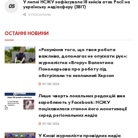
У липні НСЖУ зафіксувала 18 кейсів атак Росії на
українську медіасферу (ЗВІТ)
0 ПОСИЛАНЬ
ОСТАННІ НОВИНИ
«Розуміння того, що твоя робота
важлива, допомагає не опускати рук»:
журналістка «Вгору» Валентина
Пономарьова про роботу під
обстрілами та незламний Херсон
07/08/2026
Лише чверть локальних редакцій вже
заробляють у Facebook: НСЖУ
поцікавилася станом його монетизації
серед регіональних медіа
07/08/2026
У Києві журналісти провідних медіа