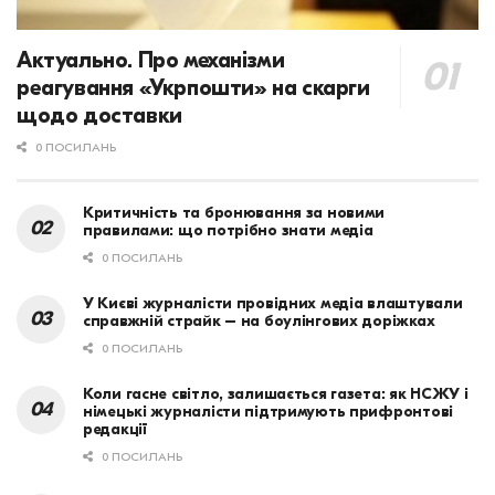
Актуально. Про механізми
реагування «Укрпошти» на скарги
щодо доставки
0 ПОСИЛАНЬ
Критичність та бронювання за новими
правилами: що потрібно знати медіа
0 ПОСИЛАНЬ
У Києві журналісти провідних медіа влаштували
справжній страйк – на боулінгових доріжках
0 ПОСИЛАНЬ
Коли гасне світло, залишається газета: як НСЖУ і
німецькі журналісти підтримують прифронтові
редакції
0 ПОСИЛАНЬ