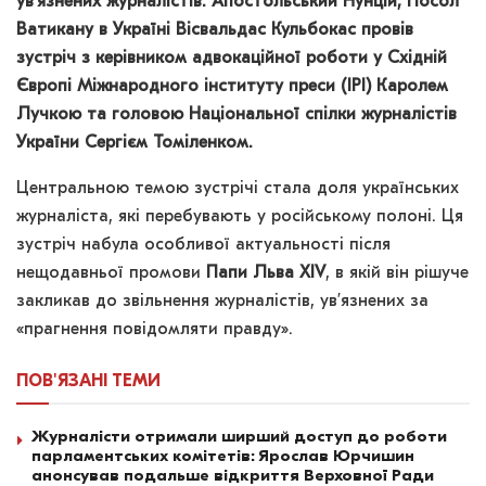
ув’язнених журналістів. Апостольський Нунцій, Посол
Ватикану в Україні Вісвальдас Кульбокас провів
зустріч з керівником адвокаційної роботи у Східній
Європі Міжнародного інституту преси (IPI) Каролем
Лучкою та головою Національної спілки журналістів
України Сергієм Томіленком.
Центральною темою зустрічі стала доля українських
журналіста, які перебувають у російському полоні. Ця
зустріч набула особливої актуальності після
нещодавньої промови
Папи Льва XIV
, в якій він рішуче
закликав до звільнення журналістів, ув’язнених за
«прагнення повідомляти правду».
ПОВ'ЯЗАНІ
ТЕМИ
Журналісти отримали ширший доступ до роботи
парламентських комітетів: Ярослав Юрчишин
анонсував подальше відкриття Верховної Ради