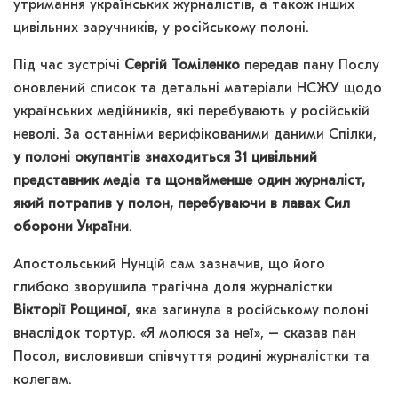
утримання українських журналістів, а також інших
цивільних заручників, у російському полоні.
Під час зустрічі
Сергій Томіленко
передав пану Послу
оновлений список та детальні матеріали НСЖУ щодо
українських медійників, які перебувають у російській
неволі. За останніми верифікованими даними Спілки,
у полоні окупантів знаходиться 31 цивільний
представник медіа та щонайменше один журналіст,
який потрапив у полон, перебуваючи в лавах Сил
оборони України
.
Апостольський Нунцій сам зазначив, що його
глибоко зворушила трагічна доля журналістки
Вікторії Рощиної
, яка загинула в російському полоні
внаслідок тортур. «Я молюся за неї», – сказав пан
Посол, висловивши співчуття родині журналістки та
колегам.