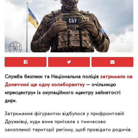
Служба безпеки та Національна поліція
затримали на
Донеччині ще одну колаборантку
– очільницю
«пресцентру» із окупаційного «центру зайнятості
днр».
Затримання фігурантки відбулося у прифронтовій
Дружківці, куди вона приїхала з тимчасово
захопленої території регіону, щоб провідати родичів.