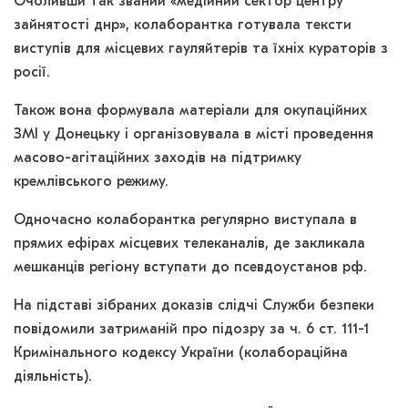
Очоливши так званий «медійний сектор центру
зайнятості днр», колаборантка готувала тексти
виступів для місцевих гауляйтерів та їхніх кураторів з
росії.
Також вона формувала матеріали для окупаційних
ЗМІ у Донецьку і організовувала в місті проведення
масово-агітаційних заходів на підтримку
кремлівського режиму.
Одночасно колаборантка регулярно виступала в
прямих ефірах місцевих телеканалів, де закликала
мешканців регіону вступати до псевдоустанов рф.
На підставі зібраних доказів слідчі Служби безпеки
повідомили затриманій про підозру за ч. 6 ст. 111-1
Кримінального кодексу України (колабораційна
діяльність).