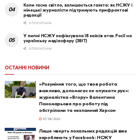
Коли гасне світло, залишається газета: як НСЖУ і
німецькі журналісти підтримують прифронтові
редакції
0 ПОСИЛАНЬ
У липні НСЖУ зафіксувала 18 кейсів атак Росії на
українську медіасферу (ЗВІТ)
0 ПОСИЛАНЬ
ОСТАННІ НОВИНИ
«Розуміння того, що твоя робота
важлива, допомагає не опускати рук»:
журналістка «Вгору» Валентина
Пономарьова про роботу під
обстрілами та незламний Херсон
07/08/2026
Лише чверть локальних редакцій вже
заробляють у Facebook: НСЖУ