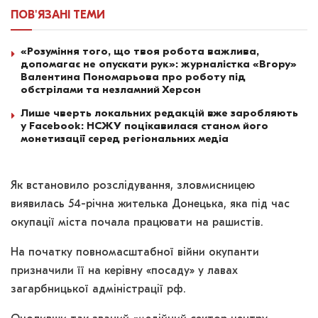
ПОВ'ЯЗАНІ
ТЕМИ
«Розуміння того, що твоя робота важлива,
допомагає не опускати рук»: журналістка «Вгору»
Валентина Пономарьова про роботу під
обстрілами та незламний Херсон
Лише чверть локальних редакцій вже заробляють
у Facebook: НСЖУ поцікавилася станом його
монетизації серед регіональних медіа
Як встановило розслідування, зловмисницею
виявилась 54-річна жителька Донецька, яка під час
окупації міста почала працювати на рашистів.
На початку повномасштабної війни окупанти
призначили її на керівну «посаду» у лавах
загарбницької адміністрації рф.