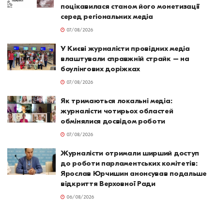
поцікавилася станом його монетизації
серед регіональних медіа
07/08/2026
У Києві журналісти провідних медіа
влаштували справжній страйк – на
боулінгових доріжках
07/08/2026
Як тримаються локальні медіа:
журналісти чотирьох областей
обмінялися досвідом роботи
07/08/2026
Журналісти отримали ширший доступ
до роботи парламентських комітетів:
Ярослав Юрчишин анонсував подальше
відкриття Верховної Ради
06/08/2026