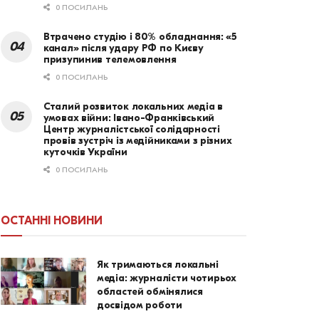
0 ПОСИЛАНЬ
Втрачено студію і 80% обладнання: «5
канал» після удару РФ по Києву
призупинив телемовлення
0 ПОСИЛАНЬ
Сталий розвиток локальних медіа в
умовах війни: Івано-Франківський
Центр журналістської солідарності
провів зустріч із медійниками з різних
куточків України
0 ПОСИЛАНЬ
ОСТАННІ НОВИНИ
Як тримаються локальні
медіа: журналісти чотирьох
областей обмінялися
досвідом роботи