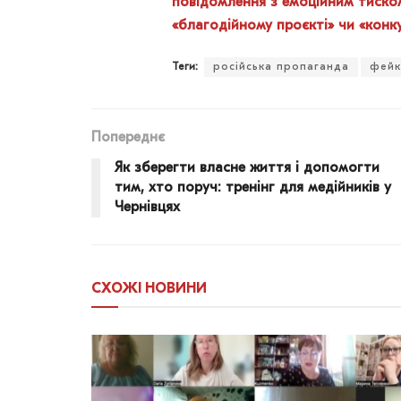
повідомлення з емоційним тиско
«благодійному проєкті» чи «конку
Теги:
російська пропаганда
фейк
Попереднє
Як зберегти власне життя і допомогти
тим, хто поруч: тренінг для медійників у
Чернівцях
СХОЖІ
НОВИНИ