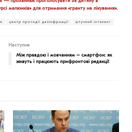
м — проханням проголосувати за дитину в
рсі малюнків» для отримання «гранту на лікування».
и
центр протидії дезінфрмації
штучний інтелект
Наступне
Між правдою і мовчанням – смартфон: як
живуть і працюють прифронтові редакції