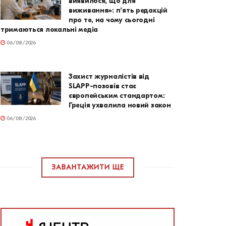
виявилося, що для
виживання»: п’ять редакцій
про те, на чому сьогодні
тримаються локальні медіа
06/08/2026
Захист журналістів від
SLAPP-позовів стає
європейським стандартом:
Греція ухвалила новий закон
06/08/2026
ЗАВАНТАЖИТИ ЩЕ