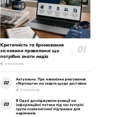
Критичність та бронювання
за новими правилами: що
потрібно знати медіа
0 ПОСИЛАНЬ
Актуально. Про механізми реагування
«Укрпошти» на скарги щодо доставки
0 ПОСИЛАНЬ
В Одесі досліджували реакції на
інформаційні потоки під час зустрічі
групи психологічної підтримки для
медійників