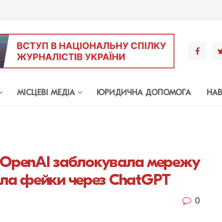
МIСЦЕВI МЕДIА
ЮРИДИЧНА ДОПОМОГА
НА
: OpenAI заблокувала мережу
ла фейки через ChatGPT
0