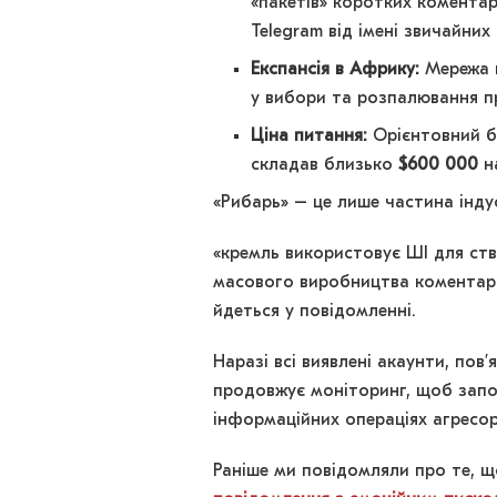
«пакетів» коротких коментарі
Telegram від імені звичайних 
Експансія в Африку:
Мережа г
у вибори та розпалювання пр
Ціна питання:
Орієнтовний б
складав близько
$600 000
на
«Рибарь» – це лише частина інду
«кремль використовує ШІ для ст
масового виробництва коментарів
йдеться у повідомленні.
Наразі всі виявлені акаунти, пов’
продовжує моніторинг, щоб запо
інформаційних операціях агресор
Раніше ми повідомляли про те, 