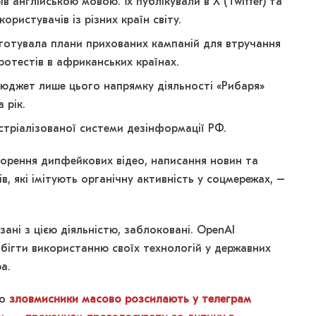
в англійською мовою. Їх публікували в X (Twitter) та
користувачів із різних країн світу.
отувала плани прихованих кампаній для втручання
отестів в африканських країнах.
юджет лише цього напрямку діяльності «Рибаря»
 рік.
стріалізованої системи дезінформації РФ.
ворення дипфейкових відео, написання новин та
, які імітують органічну активність у соцмережах, –
язані з цією діяльністю, заблоковані. OpenAI
бігти використанню своїх технологій у державних
а.
що
зловмисники масово розсилають у телеграм