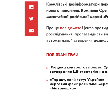
Кремлівські дезінформатори пер
нового покоління.
Компанія Open
масштабної російської мережі «Р
Про це
повідомляє
Центр протиді
розслідування, пропагандисти в
автоматизації створення дезінфо
ПОВ'ЯЗАНІ
ТЕМИ
Людина контролює процес: Су
затвердило ШІ-стратегію на д
«Теракт, який готує Україна»:
черговий фейк російської мере
«Матрьошка»