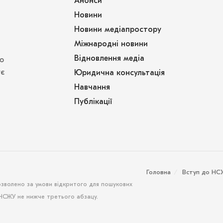
Анонси
Новини
Новини медіапростору
Міжнародні новини
Відновлення медіа
ю
ує
Юридична консультація
Навчання
Публікації
Головна
Вступ до Н
озволено за умови відкритого для пошукових
 НСЖУ не нижче третього абзацу.