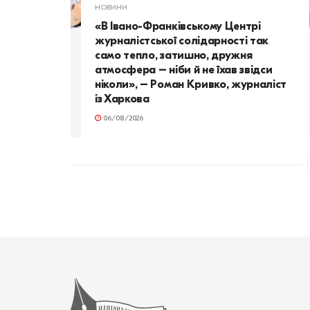
НОВИНИ
«В Івано-Франківському Центрі
журналістської солідарності так
само тепло, затишно, дружня
атмосфера – ніби й не їхав звідси
ніколи», – Роман Кривко, журналіст
із Харкова
06/08/2026