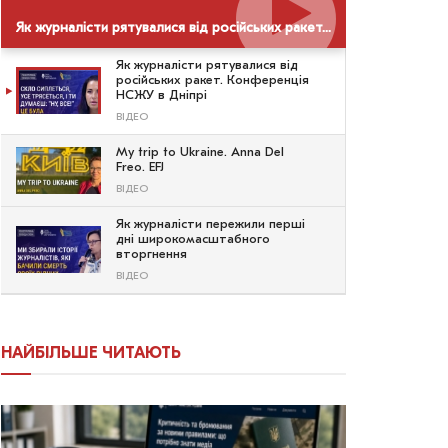
Як журналісти рятувалися від російських ракет. Конференція НСЖУ в Дніпрі
Як журналісти рятувалися від
російських ракет. Конференція
НСЖУ в Дніпрі
ВІДЕО
My trip to Ukraine. Anna Del
Freo. EFJ
ВІДЕО
Як журналісти пережили перші
дні широкомасштабного
вторгнення
ВІДЕО
НАЙБІЛЬШЕ ЧИТАЮТЬ