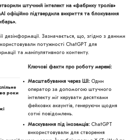
етворили штучний інтелект на «фабрику тролів»
AI офіційно підтвердила викриття та блокування
ибарь».
ї дезінформації. Зазначається, що, згідно з даними
икористовували потужності ChatGPT для
рмації та маніпулятивного контенту.
Ключові факти про роботу мережі:
Масштабування через ШІ:
Один
спільне
оператор за допомогою штучного
ва роки
інтелекту міг керувати десятками
фейкових акаунтів, генеруючи щодня
жі
сотні повідомлень.
Маскування під іноземців:
ChatGPT
використовували для створення