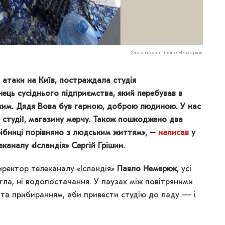
Фото надав Павло Немерюк
ї атаки на Київ, постраждала студія
нець сусіднього підприємства, який перебував в
зьким. Дядя Вова був гарною, доброю людиною. У нас
студії, магазину мерчу. Також пошкоджено два
рібниці порівняно з людським життям», –
написав
у
каналу «Ісландія» Сергій Грішин.
иректор телеканалу «Ісландія»
Павло Немерюк
, усі
вітла, ні водопостачання. У паузах між повітряними
ята прибиранням, аби привести студію до ладу — і