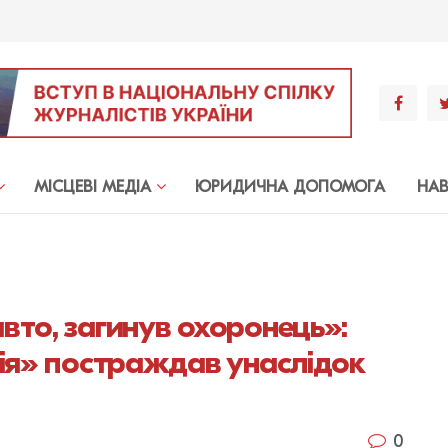
МIСЦЕВI МЕДIА
ЮРИДИЧНА ДОПОМОГА
НА
вто, загинув охоронець»:
дія» постраждав унаслідок
0