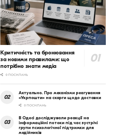
Критичність та бронювання
за новими правилами: що
потрібно знати медіа
0 ПОСИЛАНЬ
Актуально. Про механізми реагування
«Укрпошти» на скарги щодо доставки
0 ПОСИЛАНЬ
В Одесі досліджували реакції на
інформаційні потоки під час зустрічі
групи психологічної підтримки для
медійників