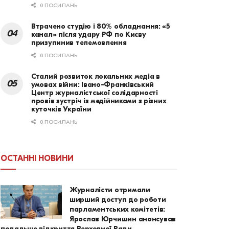
0 ПОСИЛАНЬ
Втрачено студію і 80% обладнання: «5
канал» після удару РФ по Києву
призупинив телемовлення
0 ПОСИЛАНЬ
Сталий розвиток локальних медіа в
умовах війни: Івано-Франківський
Центр журналістської солідарності
провів зустріч із медійниками з різних
куточків України
0 ПОСИЛАНЬ
ОСТАННІ НОВИНИ
Журналісти отримали
ширший доступ до роботи
парламентських комітетів:
Ярослав Юрчишин анонсував
подальше відкриття Верховної Ради