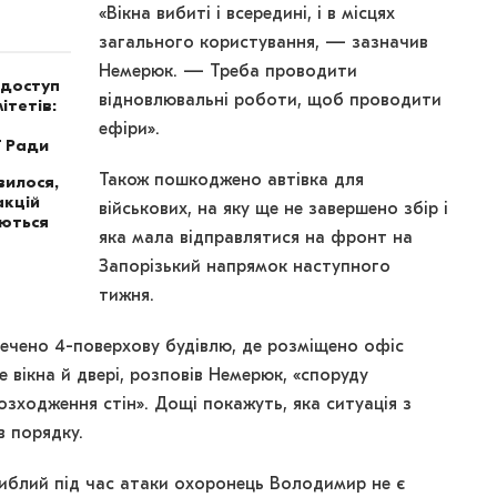
«Вікна вибиті і всередині, і в місцях
загального користування, — зазначив
Немерюк. — Треба проводити
 доступ
відновлювальні роботи, щоб проводити
ітетів:
ефіри».
ї Ради
вилося,
Також пошкоджено автівка для
акцій
військових, на яку ще не завершено збір і
аються
яка мала відправлятися на фронт на
Запорізький напрямок наступного
тижня.
ечено 4-поверхову будівлю, де розміщено офіс
 вікна й двері, розповів Немерюк, «споруду
озходження стін». Дощі покажуть, яка ситуація з
в порядку.
иблий під час атаки охоронець Володимир не є