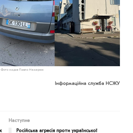
Фото надав Павло Немерюк
Інформаційна служба НСЖУ
Наступне
х
Російська агресія проти української