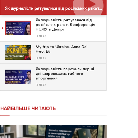
Як журналісти рятувалися від російських ракет. Конференція НСЖУ в Дніпрі
Як журналісти рятувалися від
російських ракет. Конференція
НСЖУ в Дніпрі
ВІДЕО
My trip to Ukraine. Anna Del
Freo. EFJ
ВІДЕО
Як журналісти пережили перші
дні широкомасштабного
вторгнення
ВІДЕО
НАЙБІЛЬШЕ ЧИТАЮТЬ