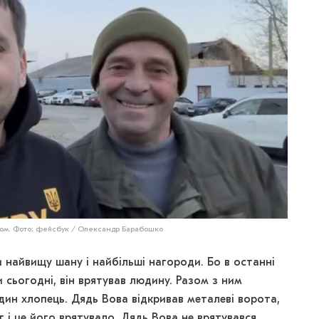
шком. Фото; фейсбук / Олександр Барабошко
и найвищу шану і найбільші нагороди. Бо в останні
и сьогодні, він врятував людину. Разом з ним
один хлопець. Дядь Вова відкривав металеві ворота,
 і це його врятувало. Дядь Вова не врятувався.