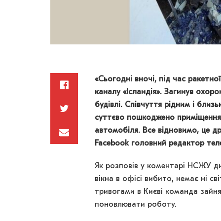
«Сьогодні вночі, під час ракетно
каналу «Ісландія». Загинув охоро
будівлі. Співчуття рідним і бли
суттєво пошкоджено приміщення 
автомобіля. Все відновимо, це д
Facebook головний редактор теле
Як розповів у коментарі НСЖУ д
вікна в офісі вибито, немає ні с
тривогами в Києві команда зайн
поновлювати роботу.