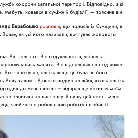
служби охорони загальної території. Відповідно, цієї
а. Мабуть, ховався в суміжній будівлі”, – пояснив він.
андр Барабошко
розповів
, що чоловік із Сумщини, в
ь Вова», як усі його називали, врятував молодого
. Він знав все. Він годував котів, які десь
 народжувались малята. Він відправляв на схід кожен
х. Все запитував, навіть якщо це була не його
дь Вову також… В нього родичі на війні, хтось навіть
підходив до мене і казав – відправ ще посилку моїм
анно записані на листочку. Я пишу цей пост і мене
ець, який чесно робив свою роботу і любив її.