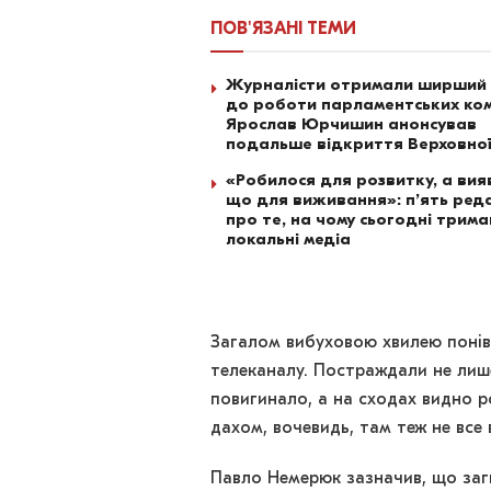
ПОВ'ЯЗАНІ
ТЕМИ
Журналісти отримали ширший
до роботи парламентських ком
Ярослав Юрчишин анонсував
подальше відкриття Верховно
«Робилося для розвитку, а вия
що для виживання»: п’ять ред
про те, на чому сьогодні трим
локальні медіа
Загалом вибуховою хвилею понів
телеканалу. Постраждали не лише
повигинало, а на сходах видно р
дахом, вочевидь, там теж не все 
Павло Немерюк зазначив, що заг