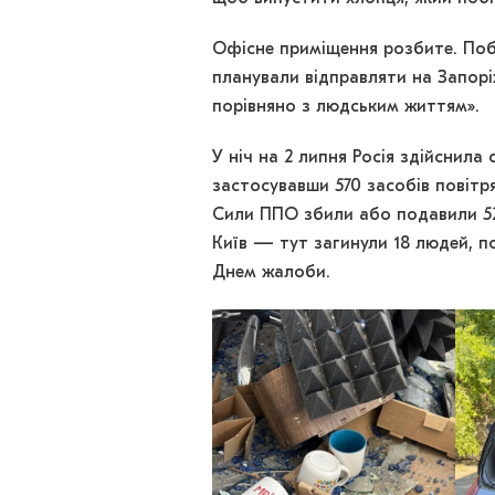
Офісне приміщення розбите. Поби
планували відправляти на Запоріж
порівняно з людським життям».
У ніч на 2 липня Росія здійснила
застосувавши 570 засобів повітр
Сили ППО збили або подавили 52
Київ — тут загинули 18 людей, п
Днем жалоби.