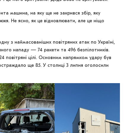
та машина, на яку ще не закрився збір, яку
жя. Не ясно, як це відновлювати, але це ніщо
 одну з наймасованіших повітряних атак по Україні,
яного нападу — 74 ракети та 496 безпілотників.
4 повітряні цілі. Основним напрямком удару був
остраждало ще 85. У столиці 3 липня оголосили