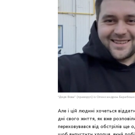
“Дядя Вова” (праворуч) із Олександром Барабо
Але і цій людині хочеться віддат
дні свого життя, як вже розповіл
переховувався від обстрілів ще 
щоб випустити хлопця, який побіг