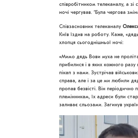
співробітником телеканалу, а зі 
ночі чергував. “Була чергова змін
Співзасновник телеканалу
Олекс
Київ їздив на роботу. Каже, «дяд
хлопця сьогоднішньої ночі:
«Мимо дядь Вови муха не пролітала
прибилися і в яких кожного разу
пікап з нами. Зустрічав військови
справа, але і за це ми любили дя
пропав безвісті. Він періодично 
племінникам, їх адреси були стар
заливає сльозами. Загинув україн