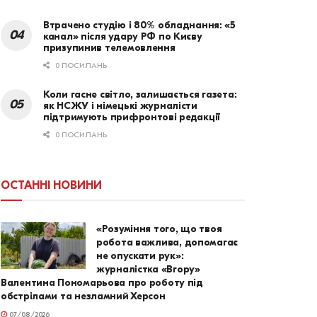
Втрачено студію і 80% обладнання: «5
канал» після удару РФ по Києву
призупинив телемовлення
0 ПОСИЛАНЬ
Коли гасне світло, залишається газета:
як НСЖУ і німецькі журналісти
підтримують прифронтові редакції
0 ПОСИЛАНЬ
ОСТАННІ НОВИНИ
«Розуміння того, що твоя
робота важлива, допомагає
не опускати рук»:
журналістка «Вгору»
Валентина Пономарьова про роботу під
обстрілами та незламний Херсон
07/08/2026