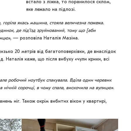
встало з ліжка, то поранилося склом,
яке лежало на підлозі.
, горіла якась машина, стояла величезна пожежа.
удинок, де під’їзд зруйнований, тому що [аби
лицю»
, — розповіла Наталія Мазіна.
близько 20 метрів від багатоповерхівки, де внаслідок
д. Наталія каже, що після вибуху «чули крики, всі
 але робочий ноутбук спакувала. Вділа один черевик
 в нічній сорочці, в чому спала, вискочила на вулицю»
.
нень ніг. Також окрім вибитих вікон у квартирі,