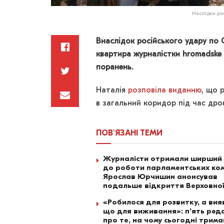
Наслідки ро
Внаслідок російського удару по
квартира журналістки hromadske Н
поранень.
Наталія
розповіла виданню
, що 
в загальний коридор під час дро
ПОВ'ЯЗАНІ
ТЕМИ
Журналісти отримали ширший
до роботи парламентських ком
Ярослав Юрчишин анонсував
подальше відкриття Верховно
«Робилося для розвитку, а вия
що для виживання»: п’ять ред
про те, на чому сьогодні трим