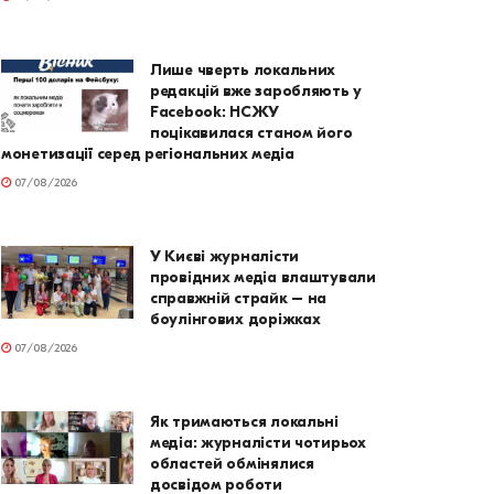
Лише чверть локальних
редакцій вже заробляють у
Facebook: НСЖУ
поцікавилася станом його
монетизації серед регіональних медіа
07/08/2026
У Києві журналісти
провідних медіа влаштували
справжній страйк – на
боулінгових доріжках
07/08/2026
Як тримаються локальні
медіа: журналісти чотирьох
областей обмінялися
досвідом роботи