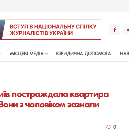
МIСЦЕВI МЕДIА
ЮРИДИЧНА ДОПОМОГА
НА
 Київ постраждала квартира
Вони з чоловіком зазнали
0