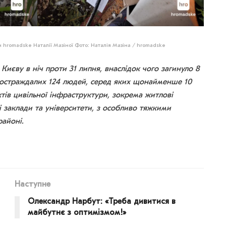
 hromadske Наталії Мазіної Фото: Наталія Мазіна / hromadske
Києву в ніч проти 31 липня, внаслідок чого загинуло 8
 постраждалих 124 людей, серед яких щонайменше 10
тів цивільної інфраструктури, зокрема житлові
 заклади та університети, з особливо тяжкими
айоні.
Наступне
Олександр Нарбут: «Треба дивитися в
майбутнє з оптимізмом!»