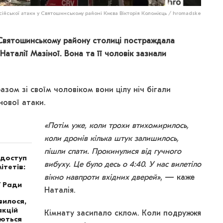
сійської атаки у Святошинському районі Києва Вікторія Коломієць / hromadske
 Святошинському району столиці постраждала
аталії Мазіної. Вона та її чоловік зазнали
разом зі своїм чоловіком вони цілу ніч бігали
нової атаки.
«Потім уже, коли трохи втихомирилось,
коли дронів кілька штук залишилось,
пішли спати. Прокинулися від гучного
 доступ
вибуху. Це було десь о 4:40. У нас вилетіло
ітетів:
вікно навпроти вхідних дверей»
, — каже
ї Ради
Наталія.
вилося,
акцій
Кімнату засипало склом. Коли подружжя
аються