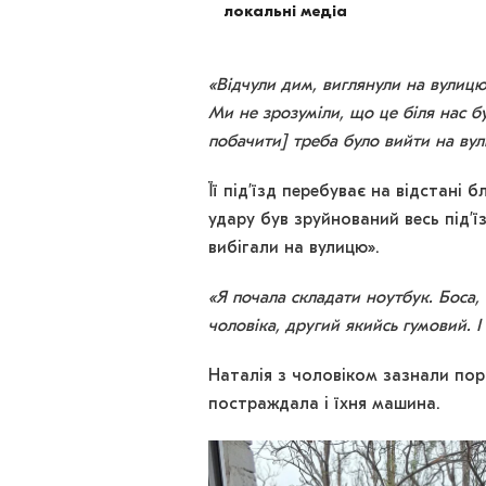
локальні медіа
«Відчули дим, виглянули на вулицю
Ми не зрозуміли, що це біля нас б
побачити] треба було вийти на ву
Її під’їзд перебуває на відстані 
удару був зруйнований весь під’їз
вибігали на вулицю».
«Я почала складати ноутбук. Боса,
чоловіка, другий якийсь гумовий. І
Наталія з чоловіком зазнали пора
постраждала і їхня машина.