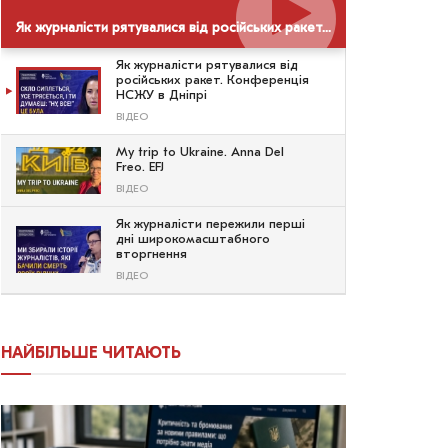
Як журналісти рятувалися від російських ракет. Конференція НСЖУ в Дніпрі
Як журналісти рятувалися від
російських ракет. Конференція
НСЖУ в Дніпрі
ВІДЕО
My trip to Ukraine. Anna Del
Freo. EFJ
ВІДЕО
Як журналісти пережили перші
дні широкомасштабного
вторгнення
ВІДЕО
НАЙБІЛЬШЕ ЧИТАЮТЬ