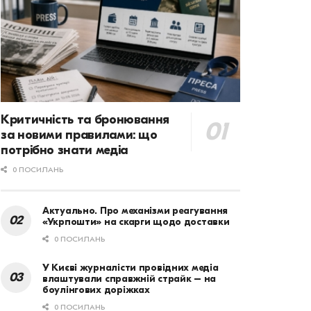
Критичність та бронювання
за новими правилами: що
потрібно знати медіа
0 ПОСИЛАНЬ
Актуально. Про механізми реагування
«Укрпошти» на скарги щодо доставки
0 ПОСИЛАНЬ
У Києві журналісти провідних медіа
влаштували справжній страйк – на
боулінгових доріжках
0 ПОСИЛАНЬ