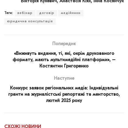
Вікторія Кукевич, Анастасія Кіях, Інна Косянчук
Теги:
вебінар
договір
медійники
юридична консультація
Попереднє
«Виживуть видання, ті, які, окрім друкованого
формату, мають мультимедійні платформи», –
Костянтин Григоренко
Наступне
Конкурс заявок регіональних медіа: Індивідуальні
гранти на журналістські репортажі та менторство,
лютий 2025 року
СХОЖІ
НОВИНИ