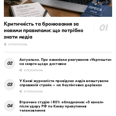
Критичність та бронювання за
новими правилами: що потрібно
знати медіа
0 ПОСИЛАНЬ
Актуально. Про механізми реагування «Укрпошти»
на скарги щодо доставки
0 ПОСИЛАНЬ
У Києві журналісти провідних медіа влаштували
справжній страйк – на боулінгових доріжках
0 ПОСИЛАНЬ
Втрачено студію і 80% обладнання: «5 канал»
після удару РФ по Києву призупинив
телемовлення