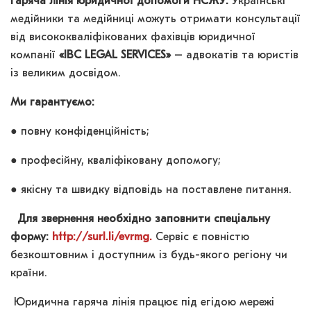
гаряча лінія юридичної допомоги НСЖУ.
Українські
медійники та медійниці можуть отримати консультації
від висококваліфікованих фахівців юридичної
компанії
«IBC LEGAL SERVICES»
– адвокатів та юристів
із великим досвідом.
Ми гарантуємо:
● повну конфіденційність;
● професійну, кваліфіковану допомогу;
● якісну та швидку відповідь на поставлене питання.
Для звернення необхідно заповнити спеціальну
форму:
http://surl.li/evrmg.
Сервіс є повністю
безкоштовним і доступним із будь-якого регіону чи
країни.
Юридична гаряча лінія працює під егідою мережі