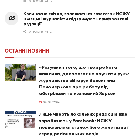
0 ПОСИЛАНЬ
Коли гасне світло, залишається газета: як НСЖУ і
німецькі журналісти підтримують прифронтові
редакції
0 ПОСИЛАНЬ
ОСТАННІ НОВИНИ
«Розуміння того, що твоя робота
важлива, допомагає не опускати рук»:
журналістка «Вгору» Валентина
Пономарьова про роботу під
обстрілами та незламний Херсон
07/08/2026
Лише чверть локальних редакцій вже
заробляють у Facebook: НСЖУ
поцікавилася станом його монетизації
серед регіональних медіа