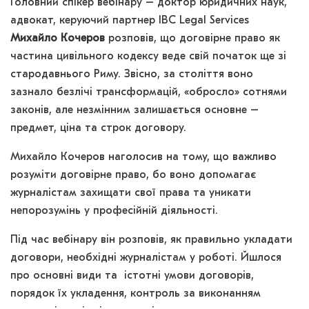
Головний спікер вебінару – доктор юридичних наук,
адвокат, керуючий партнер IBC Legal Services
Михайло Кочеров
розповів, що договірне право як
частина цивільного кодексу веде свій початок ще зі
стародавнього Риму. Звісно, за століття воно
зазнало безлічі трансформацій, «обросло» сотнями
законів, але незмінним залишається основне –
предмет, ціна та строк договору.
Михайло Кочеров наголосив на тому, що важливо
розуміти договірне право, бо воно допомагає
журналістам захищати свої права та уникати
непорозумінь у професійній діяльності.
Під час вебінару він розповів, як правильно укладати
договори, необхідні журналістам у роботі. Йшлося
про основні види та істотні умови договорів,
порядок їх укладення, контроль за виконанням