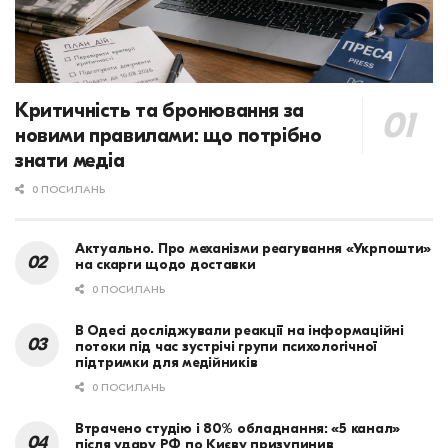
Критичність та бронювання за
новими правилами: що потрібно
знати медіа
0 ПОСИЛАНЬ
Актуально. Про механізми реагування «Укрпошти»
на скарги щодо доставки
0 ПОСИЛАНЬ
В Одесі досліджували реакції на інформаційні
потоки під час зустрічі групи психологічної
підтримки для медійників
0 ПОСИЛАНЬ
Втрачено студію і 80% обладнання: «5 канал»
після удару РФ по Києву призупинив