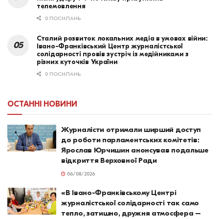
телемовлення
0 ПОСИЛАНЬ
Сталий розвиток локальних медіа в умовах війни:
Івано-Франківський Центр журналістської
солідарності провів зустріч із медійниками з
різних куточків України
0 ПОСИЛАНЬ
ОСТАННІ НОВИНИ
Журналісти отримали ширший доступ
до роботи парламентських комітетів:
Ярослав Юрчишин анонсував подальше
відкриття Верховної Ради
06/08/2026
«В Івано-Франківському Центрі
журналістської солідарності так само
тепло, затишно, дружня атмосфера –