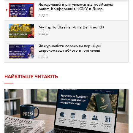
Як журналісти рятувалися від російських
ракет. Конференція НСЖУ в Дніпрі
ВІДЕО
My trip to Ukraine. Anna Del Freo. EFJ
ВІДЕО
Як журналісти пережили перші дні
широкомасштабного вторгнення
ВІДЕО
НАЙБІЛЬШЕ ЧИТАЮТЬ