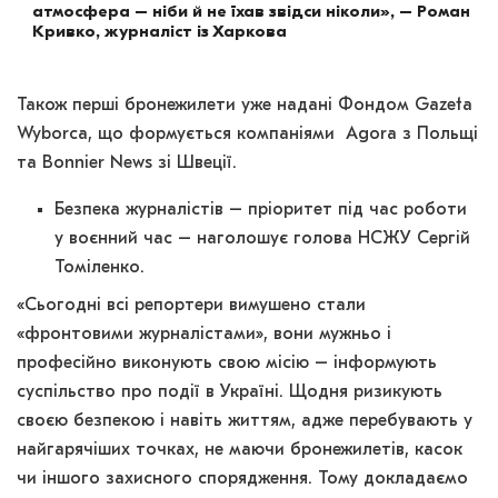
атмосфера – ніби й не їхав звідси ніколи», – Роман
Кривко, журналіст із Харкова
Також перші бронежилети уже надані Фондом Gazeta
Wyborca, що формується компаніями Agora з Польщі
та Bonnier News зі Швеції.
Безпека журналістів – пріоритет під час роботи
у воєнний час – наголошує голова НСЖУ Сергій
Томіленко.
«Сьогодні всі репортери вимушено стали
«фронтовими журналістами», вони мужньо і
професійно виконують свою місію – інформують
суспільство про події в Україні. Щодня ризикують
своєю безпекою і навіть життям, адже перебувають у
найгарячіших точках, не маючи бронежилетів, касок
чи іншого захисного спорядження. Тому докладаємо