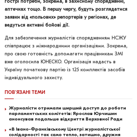
гострі потреби, зокрема, в захисному спорядженні,
аптечках тощо. В першу чергу, будуть розглядатися
заявки від «польових» репортерів у регіонах, де
ведуться активні бойові дії.
Для забезпечення журналістів спорядженням НСЖУ
співпрацює з міжнародними організаціями. Зокрема,
про свою готовність допомагати працівникам ЗМІ
вже оголосила ЮНЕСКО. Організація надасть в
Україну початкову партію із 125 комплектів засобів
індивідуального захисту.
ПОВ'ЯЗАНІ
ТЕМИ
Журналісти отримали ширший доступ до роботи
парламентських комітетів: Ярослав Юрчишин
анонсував подальше відкриття Верховної Ради
«В Івано-Франківському Центрі журналістської
солідарності так само тепло, затишно, дружня