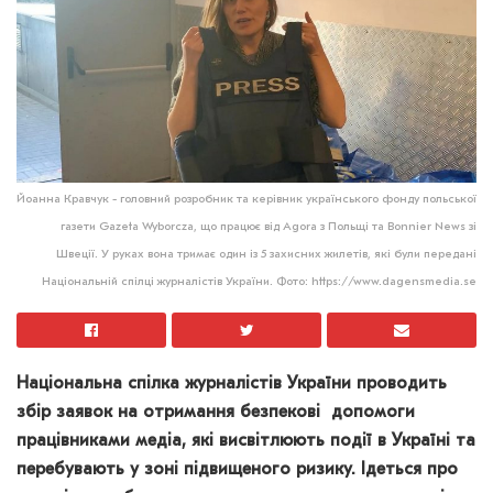
Йоанна Кравчук - головний розробник та керівник українського фонду польської
газети Gazeta Wyborcza, що працює від Agora з Польщі та Bonnier News зі
Швеції. У руках вона тримає один із 5 захисних жилетів, які були передані
Національній спілці журналістів України. Фото: https://www.dagensmedia.se
Національна спілка журналістів України проводить
збір заявок на отримання безпекові допомоги
працівниками медіа, які висвітлюють події в Україні та
перебувають у зоні підвищеного ризику. Ідеться про