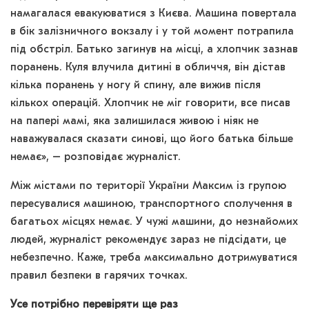
намагалася евакуюватися з Києва. Машина повертала
в бік залізничного вокзалу і у той момент потрапила
під обстріл. Батько загинув на місці, а хлопчик зазнав
поранень. Куля влучила дитині в обличчя, він дістав
кілька поранень у ногу й спину, але вижив після
кількох операцій. Хлопчик не міг говорити, все писав
на папері мамі, яка залишилася живою і ніяк не
наважувалася сказати синові, що його батька більше
немає», – розповідає журналіст.
Між містами по території України Максим із групою
пересувалися машиною, транспортного сполучення в
багатьох місцях немає. У чужі машини, до незнайомих
людей, журналіст рекомендує зараз не підсідати, це
небезпечно. Каже, треба максимально дотримуватися
правил безпеки в гарячих точках.
Усе потрібно перевіряти ще раз