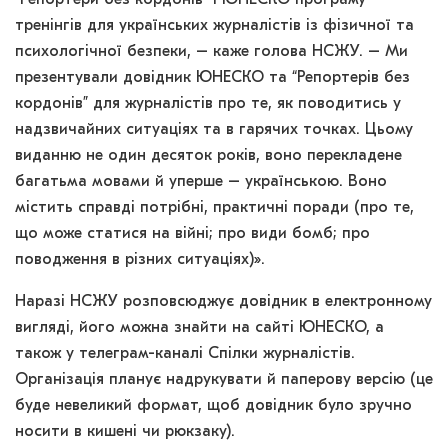
тренінгів для українських журналістів із фізичної та
психологічної безпеки, – каже голова НСЖУ. – Ми
презентували довідник ЮНЕСКО та “Репортерів без
кордонів” для журналістів про те, як поводитись у
надзвичайних ситуаціях та в гарячих точках. Цьому
виданню не один десяток років, воно перекладене
багатьма мовами й уперше – українською. Воно
містить справді потрібні, практичні поради (про те,
що може статися на війні; про види бомб; про
поводження в різних ситуаціях)».
Наразі НСЖУ розповсюджує довідник в електронному
вигляді, його можна знайти на сайті ЮНЕСКО, а
також у телеграм-каналі Спілки журналістів.
Організація планує надрукувати й паперову версію (це
буде невеликий формат, щоб довідник було зручно
носити в кишені чи рюкзаку).