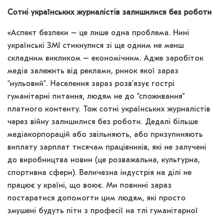
Сотні українських журналістів залишилися без роботи
«Аспект безпеки – це лише одна проблема. Нині
українські ЗМІ стикнулися зі ще одним не менш
складним викликом – економічним. Адже заробіток
медіа залежить від реклами, ринок якої зараз
“нульовий”. Населення зараз розв’язує гострі
гуманітарні питання, людям не до “споживання”
платного контенту. Тож сотні українських журналістів
через війну залишилися без роботи. Дедалі більше
медіакорпорацій або звільняють, або призупиняють
виплату зарплат тисячам працівників, які не залучені
до виробництва новин (це розважальна, культурна,
спортивна сфери). Величезна індустрія на ділі не
працює у країні, що воює. Ми повинні зараз
постаратися допомогти цим людям, які просто
змушені будуть піти з професії на тлі гуманітарної