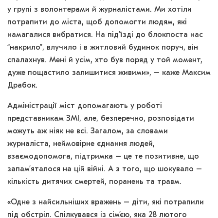
у групі з волонтерами й журналістами. Ми хотіли
потрапити до міста, щоб допомогти людям, які
намагалися вибратися. На під’їзді до блокпоста нас
“накрило”, влучило і в житловий будинок поруч, він
спалахнув. Мені й усім, хто був поряд у той момент,
дуже пощастило залишитися живими», – каже Максим
Драбок.
Адміністрації міст допомагають у роботі
представникам ЗМІ, але, безперечно, розповідати
можуть аж ніяк не всі. Загалом, за словами
журналіста, неймовірне єднання людей,
взаємодопомога, підтримка – це те позитивне, що
запам’яталося на цій війні. А з того, що шокувало –
кількість дитячих смертей, поранень та травм.
«Одне з найсильніших вражень – діти, які потрапили
під обстріл. Спілкувався із сім’єю, яка 28 лютого