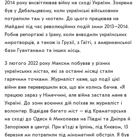
2014 року висвітлював війну на сході України. Зокрема
був у Дебальцевому, коли українські військовики
потрапили там у «котел». До цього працював на
Майдані під час революційних подій зими 2013–2014.
Робив репортажі з Іраку, коли виводили українських
миротворців, а також із Грузії, з Гаїті, з американської
бази Гуантанамо та інших місць.
З лютого 2022 року Максим побував у різних
українських містах, які за останні місяці стали
гарячими точками. Журналіст каже, що події цієї
війни вже перевершили все, що він колись бачив. «Я
працюю зараз у Німеччині, але війна застала мене в
Україні. До зони воєнних дій поїхав як журналіст і
волонтер. Відвідав багато міст – від Краматорська
на сході до Одеси й Миколаєва на Півдні та Дніпра й
Запоріжжя в центрі. При в’їзді в Ірпінь, під Києвом, 13
березня ми потрапили під мінометний обстріл. Я був