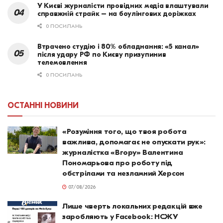
У Києві журналісти провідних медіа влаштували
справжній страйк – на боулінгових доріжках
0 ПОСИЛАНЬ
Втрачено студію і 80% обладнання: «5 канал»
після удару РФ по Києву призупинив
телемовлення
0 ПОСИЛАНЬ
ОСТАННІ НОВИНИ
«Розуміння того, що твоя робота
важлива, допомагає не опускати рук»:
журналістка «Вгору» Валентина
Пономарьова про роботу під
обстрілами та незламний Херсон
07/08/2026
Лише чверть локальних редакцій вже
заробляють у Facebook: НСЖУ