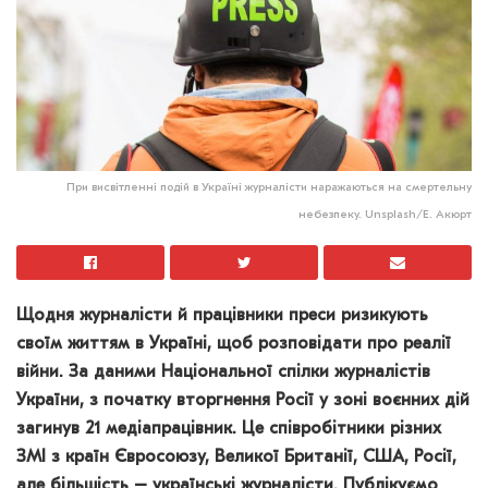
При висвітленні подій в Україні журналісти наражаються на смертельну
небезпеку. Unsplash/Е. Акюрт
Щодня журналісти й працівники преси ризикують
своїм життям в Україні, щоб розповідати про реалії
війни. За даними Національної спілки журналістів
України, з початку вторгнення Росії у зоні воєнних дій
загинув 21 медіапрацівник. Це співробітники різних
ЗМІ з країн Євросоюзу, Великої Британії, США, Росії,
але більшість – українські журналісти. Публікуємо