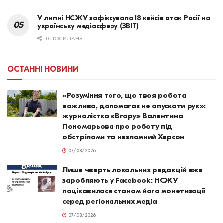
У липні НСЖУ зафіксувала 18 кейсів атак Росії на
українську медіасферу (ЗВІТ)
0 ПОСИЛАНЬ
ОСТАННІ НОВИНИ
«Розуміння того, що твоя робота
важлива, допомагає не опускати рук»:
журналістка «Вгору» Валентина
Пономарьова про роботу під
обстрілами та незламний Херсон
07/08/2026
Лише чверть локальних редакцій вже
заробляють у Facebook: НСЖУ
поцікавилася станом його монетизації
серед регіональних медіа
07/08/2026