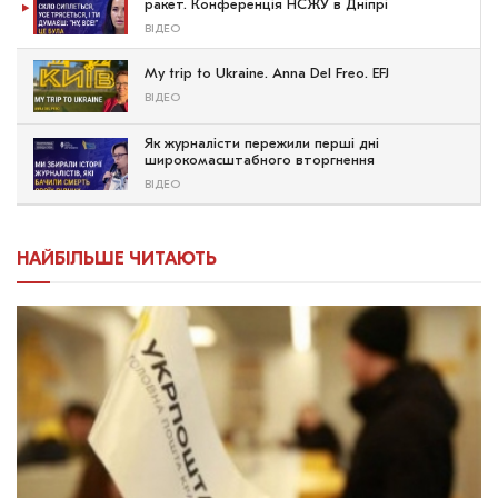
ракет. Конференція НСЖУ в Дніпрі
ВІДЕО
My trip to Ukraine. Anna Del Freo. EFJ
ВІДЕО
Як журналісти пережили перші дні
широкомасштабного вторгнення
ВІДЕО
НАЙБІЛЬШЕ ЧИТАЮТЬ