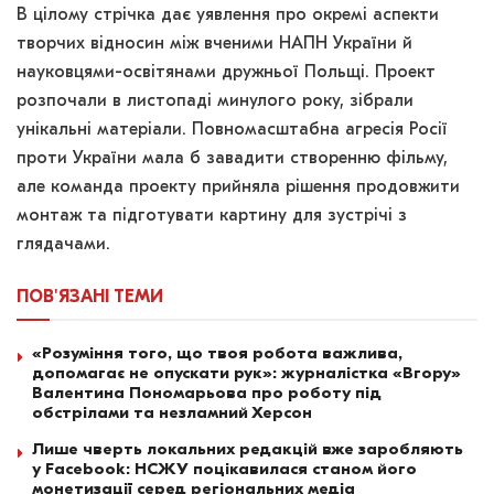
В цілому стрічка дає уявлення про окремі аспекти
творчих відносин між вченими НАПН України й
науковцями-освітянами дружньої Польщі. Проект
розпочали в листопаді минулого року, зібрали
унікальні матеріали. Повномасштабна агресія Росії
проти України мала б завадити створенню фільму,
але команда проекту прийняла рішення продовжити
монтаж та підготувати картину для зустрічі з
глядачами.
ПОВ'ЯЗАНІ
ТЕМИ
«Розуміння того, що твоя робота важлива,
допомагає не опускати рук»: журналістка «Вгору»
Валентина Пономарьова про роботу під
обстрілами та незламний Херсон
Лише чверть локальних редакцій вже заробляють
у Facebook: НСЖУ поцікавилася станом його
монетизації серед регіональних медіа