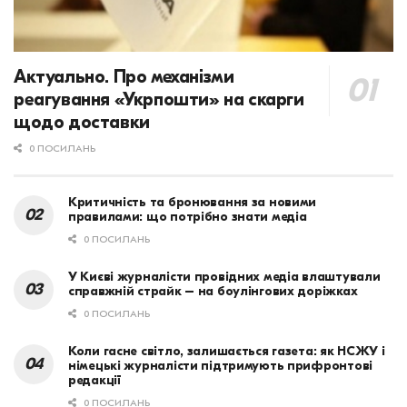
Актуально. Про механізми
реагування «Укрпошти» на скарги
щодо доставки
0 ПОСИЛАНЬ
Критичність та бронювання за новими
правилами: що потрібно знати медіа
0 ПОСИЛАНЬ
У Києві журналісти провідних медіа влаштували
справжній страйк – на боулінгових доріжках
0 ПОСИЛАНЬ
Коли гасне світло, залишається газета: як НСЖУ і
німецькі журналісти підтримують прифронтові
редакції
0 ПОСИЛАНЬ