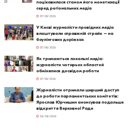
поцікавилася станом його монетизації
серед регіональних медіа
07/08/2026
У Києві журналісти провідних медіа
влаштували справжній страйк – на
боулінгових доріжках
07/08/2026
Як тримаються локальні медіа:
журналісти чотирьох областей
обмінялися досвідом роботи
07/08/2026
Журналісти отримали ширший доступ
до роботи парламентських комітетів:
Ярослав Юрчишин анонсував подальше
відкриття Верховної Ради
06/08/2026