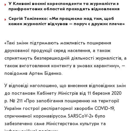
У Клевані воєнні кореспонденти та журналісти з
прифронтових областей проходять відновлення
Сергій Томіленко: «Ми працюємо над тим, щоб
кожен журналіст відчував – поруч є дружнє плече»
«Такі зміни підтримають можливість поширення
друкованої продукції серед населення, а також
сприятимуть безперешкодній діяльності журналістів, а
також виготовлення контенту в умовах карантину», –
повідомив Артем Біденко.
У відповіді наголошено, що внесення відповідних змін
до постанови Кабінету Міністрів від 11 березня 2020
р. № 211 «Про запобігання поширенню на території
України гострої респіраторної хвороби COVID-19,
спричиненої коронавірусом SARSCoV-2» було
забезпечено саме Міністерством культури та