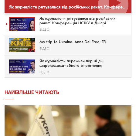
Як журналісти рятувалися від російських ракет. Конференція НСЖУ в Дніпрі
Як журналісти рятувалися від російських
ракет. Конференція НСЖУ в Дніпрі
ВІДЕО
My trip to Ukraine. Anna Del Freo. EFJ
ВІДЕО
Як журналісти пережили перші дні
широкомасштабного вторгнення
ВІДЕО
НАЙБІЛЬШЕ ЧИТАЮТЬ