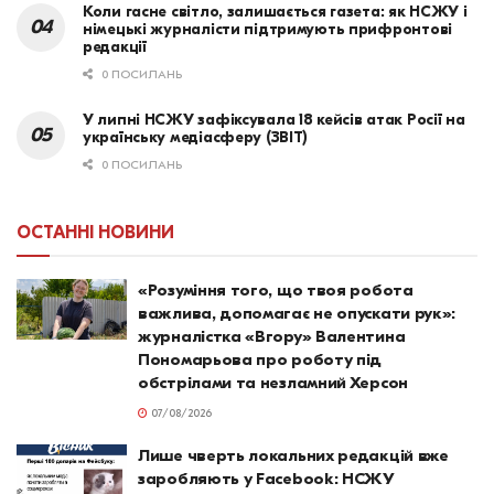
Коли гасне світло, залишається газета: як НСЖУ і
німецькі журналісти підтримують прифронтові
редакції
0 ПОСИЛАНЬ
У липні НСЖУ зафіксувала 18 кейсів атак Росії на
українську медіасферу (ЗВІТ)
0 ПОСИЛАНЬ
ОСТАННІ НОВИНИ
«Розуміння того, що твоя робота
важлива, допомагає не опускати рук»:
журналістка «Вгору» Валентина
Пономарьова про роботу під
обстрілами та незламний Херсон
07/08/2026
Лише чверть локальних редакцій вже
заробляють у Facebook: НСЖУ