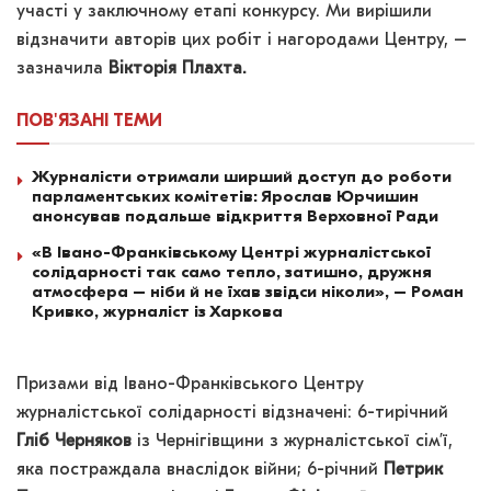
участі у заключному етапі конкурсу. Ми вирішили
відзначити авторів цих робіт і нагородами Центру, –
зазначила
Вікторія Плахта.
ПОВ'ЯЗАНІ
ТЕМИ
Журналісти отримали ширший доступ до роботи
парламентських комітетів: Ярослав Юрчишин
анонсував подальше відкриття Верховної Ради
«В Івано-Франківському Центрі журналістської
солідарності так само тепло, затишно, дружня
атмосфера – ніби й не їхав звідси ніколи», – Роман
Кривко, журналіст із Харкова
Призами від Івано-Франківського Центру
журналістської солідарності відзначені: 6-тирічний
Гліб Черняков
із Чернігівщини з журналістської сім’ї,
яка постраждала внаслідок війни; 6-річний
Петрик