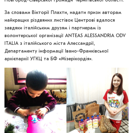
Новгород-Сіверської громади Чернігівської області.
За словами Вікторії Плахти, надати призи авторам
найкращих різдвяних листівок Центрові вдалося
завдяки італійським друзям і партнерам із
волонтерської організації ANTEAS ALESSANDRIA ODV
ITALIA з італійського міста Алессандрії,
Департаменту інформації Івано-Франківської
архієпархії УГКЦ та БФ «Мізерікордія».