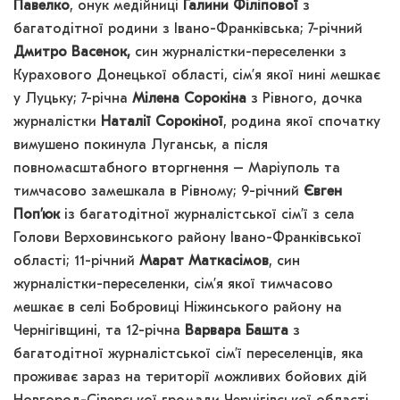
Павелко
, онук медійниці
Галини Філіпової
з
багатодітної родини з Івано-Франківська; 7-річний
Дмитро Васенок,
син журналістки-переселенки з
Курахового Донецької області, сім’я якої нині мешкає
у Луцьку; 7-річна
Мілена Сорокіна
з Рівного, дочка
журналістки
Наталії Сорокіної
, родина якої спочатку
вимушено покинула Луганськ, а після
повномасштабного вторгнення – Маріуполь та
тимчасово замешкала в Рівному; 9-річний
Євген
Поп’юк
із багатодітної журналістської сім’ї з села
Голови Верховинського району Івано-Франківської
області; 11-річний
Марат Маткасімов
, син
журналістки-переселенки, сім’я якої тимчасово
мешкає в селі Бобровиці Ніжинського району на
Чернігівщині, та 12-річна
Варвара Башта
з
багатодітної журналістської сім’ї переселенців, яка
проживає зараз на території можливих бойових дій