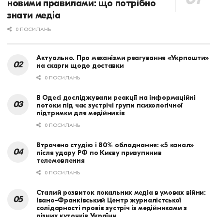
новими правилами: що потрібно
знати медіа
0 ПОСИЛАНЬ
Актуально. Про механізми реагування «Укрпошти»
на скарги щодо доставки
0 ПОСИЛАНЬ
В Одесі досліджували реакції на інформаційні
потоки під час зустрічі групи психологічної
підтримки для медійників
0 ПОСИЛАНЬ
Втрачено студію і 80% обладнання: «5 канал»
після удару РФ по Києву призупинив
телемовлення
0 ПОСИЛАНЬ
Сталий розвиток локальних медіа в умовах війни:
Івано-Франківський Центр журналістської
солідарності провів зустріч із медійниками з
різних куточків України