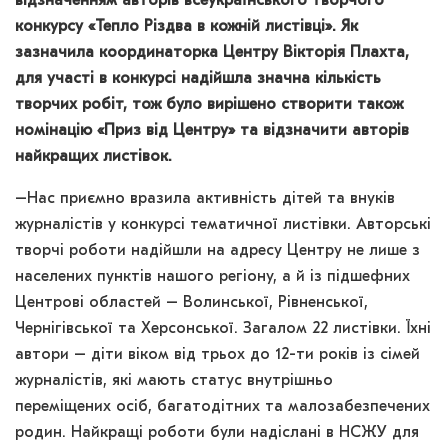
відзначенням авторів всеукраїнського творчого
конкурсу «Тепло Різдва в кожній листівці». Як
зазначила координаторка Центру Вікторія Плахта,
для участі в конкурсі надійшла значна кількість
творчих робіт, тож було вирішено створити також
номінацію «Приз від Центру» та відзначити авторів
найкращих листівок.
–Нас приємно вразила активність дітей та внуків
журналістів у конкурсі тематичної листівки. Авторські
творчі роботи надійшли на адресу Центру не лише з
населених пунктів нашого регіону, а й із підшефних
Центрові областей – Волинської, Рівненської,
Чернігівської та Херсонської. Загалом 22 листівки. Їхні
автори – діти віком від трьох до 12-ти років із сімей
журналістів, які мають статус внутрішньо
переміщених осіб, багатодітних та малозабезпечених
родин. Найкращі роботи були надіслані в НСЖУ для