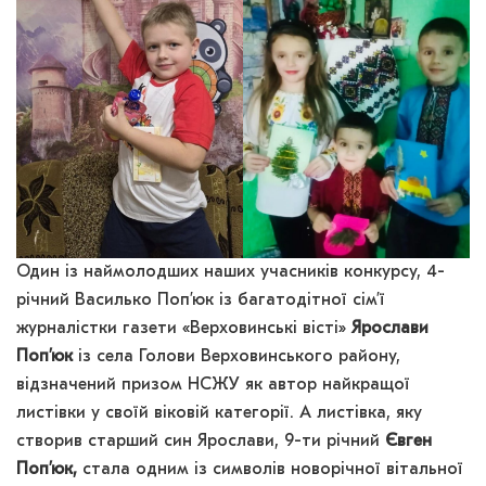
Один із наймолодших наших учасників конкурсу, 4-
річний Василько Поп’юк із багатодітної сім’ї
журналістки газети «Верховинські вісті»
Ярослави
Поп’юк
із села Голови Верховинського району,
відзначений призом НСЖУ як автор найкращої
листівки у своїй віковій категорії. А листівка, яку
створив старший син Ярослави, 9-ти річний
Євген
Поп’юк,
стала одним із символів новорічної вітальної