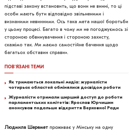
підставі закону встановить, що вони не винні, то ці
особи мають бути відповідно звільненими і
визнаними невинними. Ось така мета нашої боротьби
у цьому процесі. Багато в чому ми не погоджуємось зі
стороною обвинувачення і стороною захисту,
скажімо так. Ми маємо самостійне бачення щодо
багатьох обставин справи».
ПОВ'ЯЗАНІ
ТЕМИ
Як тримаються локальні медіа: журналісти
чотирьох областей обмінялися досвідом роботи
Журналісти отримали ширший доступ до роботи
парламентських комітетів: Ярослав Юрчишин
анонсував подальше відкриття Верховної Ради
Людмила Шеремет
проживає у Мінську на одну