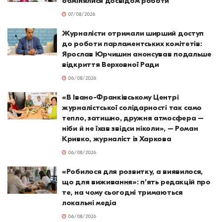
обмінялися досвідом роботи
07/08/2026
Журналісти отримали ширший доступ
до роботи парламентських комітетів:
Ярослав Юрчишин анонсував подальше
відкриття Верховної Ради
06/08/2026
«В Івано-Франківському Центрі
журналістської солідарності так само
тепло, затишно, дружня атмосфера –
ніби й не їхав звідси ніколи», – Роман
Кривко, журналіст із Харкова
06/08/2026
«Робилося для розвитку, а виявилося,
що для виживання»: п’ять редакцій про
те, на чому сьогодні тримаються
локальні медіа
06/08/2026