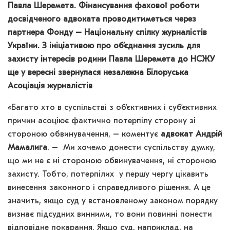
Павла Шеремета. Фінансування фахової роботи
досвідченого адвоката проводитиметься через
партнера Фонду – Національну спілку журналістів
України. З ініціативою про об’єднання зусиль для
захисту інтересів родини Павла Шеремета до НСЖУ
ще у вересні звернулася незалежна Білоруська
Асоціація журналістів
«Багато хто в суспільстві з об’єктивних і суб’єктивних
причин асоціює фактично потерпілу сторону зі
стороною обвинувачення, – коментує
адвокат Андрій
Мамалига
. – Ми хочемо донести суспільству думку,
що ми не є ні стороною обвинувачення, ні стороною
захисту. Тобто, потерпілих у першу чергу цікавить
винесення законного і справедливого рішення. А це
значить, якщо суд у встановленому законом порядку
визнає підсудних винними, то вони повинні понести
відповідне покарання. Якщо суд, наприклад, на