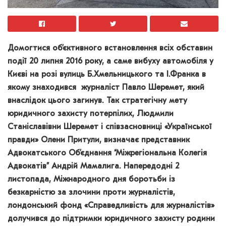
Домогтися об’єктивного встановлення всіх обставин
події 20 липня 2016 року, а саме вибуху автомобіля
у
Києві
на розі вулиць Б.Хмельницького та І.Франка в
якому знаходився журналіст Павло Шеремет, який
внаслідок цього загинув. Так стратегічну мету
юридичного захисту потерпілих, Людмили
Станіславівни Шеремет і співзасновниці «Української
правди» Олени Притули, визначає представник
Адвокатського Об’єднання “Міжрегіональна Колегія
Адвокатів” Андрій Мамалига. Напередодні 2
листопада, Міжнародного дня боротьби із
безкарністю за злочини проти журналістів,
лондонський фонд «Справедливість для журналістів»
долучився до підтримки юридичного захисту родини