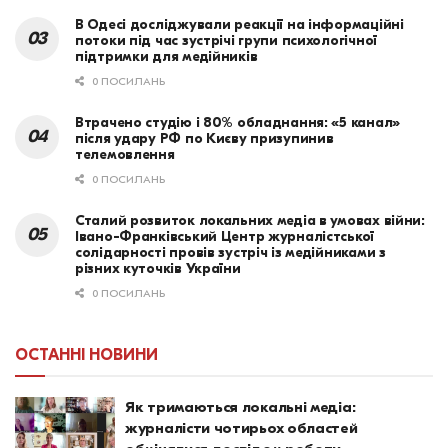
В Одесі досліджували реакції на інформаційні
потоки під час зустрічі групи психологічної
підтримки для медійників
0 ПОСИЛАНЬ
Втрачено студію і 80% обладнання: «5 канал»
після удару РФ по Києву призупинив
телемовлення
0 ПОСИЛАНЬ
Сталий розвиток локальних медіа в умовах війни:
Івано-Франківський Центр журналістської
солідарності провів зустріч із медійниками з
різних куточків України
0 ПОСИЛАНЬ
ОСТАННІ НОВИНИ
Як тримаються локальні медіа:
журналісти чотирьох областей