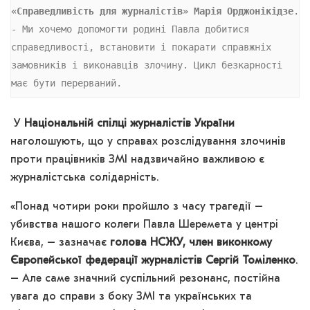
«Справедливість для журналістів» Марія Орджонікідзе
. 
- Ми хочемо допомогти родині Павла добитися 
справедливості, встановити і покарати справжніх 
замовників і виконавців злочину. Цикл безкарності 
має бути перерваний.
У
Національній спілці журналістів України
наголошують, що у справах розслідування злочинів
проти працівників ЗМІ надзвичайно важливою є
журналістська солідарність.
«Понад чотири роки пройшло з часу трагедії –
убивства нашого колеги Павла Шеремета у центрі
Києва, – зазначає
голова НСЖУ, член виконкому
Європейської федерації журналістів Сергій Томіленко
.
– Але саме значний суспільний резонанс, постійна
увага до справи з боку ЗМІ та українських та