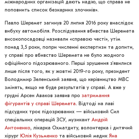
міжнародних організацій дають надію, що справа не
поповнить список безкарних злочинів».
Павло Шеремет загинув 20 липня 2016 року внаслідок
вибуху автомобіля. Розслідування вбивства Шеремета
високопосадовці називали «справою честі», утім
понад 3,5 роки, попри численні експертизи та допити,
у справі про вбивство Шеремета не було жодного
офіційного підозрюваного. Перші зрушення з’явилися
лише після того, як у жовтні 2019-го року, президент
Володимир Зеленський заявив, що керівництво МВС
змінять, якщо не буде результатів у справі. А вже у
грудні Арсен Аваков заявив про
затримання
фігурантів у справі Шеремета
. Відтоді на лаві
підсудних троє підозрюваних — військовий Сил
спеціальних операцій ЗСУ, музикант
Андрій
Антоненко
, лікарка Охматдиту, волонтерка і дитячий
хірург
Юлія Кузьменко
та військовий медик
Яна