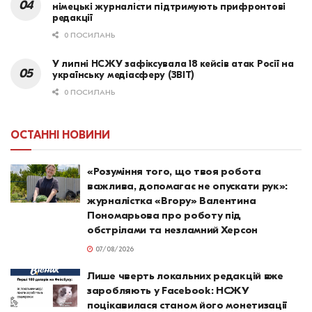
німецькі журналісти підтримують прифронтові
редакції
0 ПОСИЛАНЬ
У липні НСЖУ зафіксувала 18 кейсів атак Росії на
українську медіасферу (ЗВІТ)
0 ПОСИЛАНЬ
ОСТАННІ НОВИНИ
«Розуміння того, що твоя робота
важлива, допомагає не опускати рук»:
журналістка «Вгору» Валентина
Пономарьова про роботу під
обстрілами та незламний Херсон
07/08/2026
Лише чверть локальних редакцій вже
заробляють у Facebook: НСЖУ
поцікавилася станом його монетизації