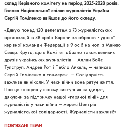
склад Керівного комітету на період 2025-2028 років.
Голова Національної спілки журналістів України
Сергій Томіленко ввійшов до його складу.
«Дякую понад 120 делегатам з 73 журналістських
організацій із 38 країн Європи за обрання чудової
керівної команди Федерації з 9 осіб на чолі з Майєю
Север. Круто, що в Комітет обрано також великих
друзів українських журналістів – Аллан Бойє
Тулструп, Андреа Рот і Пабло Айкель, – написав
Сергій Томіленко в соцмережі. – Солідарність
важлива як ніколи. У часи війни вона рятує життя.
Про це говорив у своєму виступі як кандидат,
дякуючи за підтримку нашої «гарячої лінії» для
журналістів у часи війни – мережі Центрів
журналістської солідарності. Журналісти важливі!»
ПОВ'ЯЗАНІ
ТЕМИ