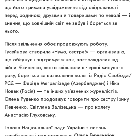
що його тримали усвідомлення відповідальності
перед родиною, друзями й товаришами по неволі — і
знання, що зовнішній світ не забув і бореться за
нього.
Після звільнення обоє продовжують роботу.
Гусейнова створила «Нумо, сестри!» — організацію,
що об’єднує і підтримує жінок, постраждалих від
війни. Єсипенко, якого звільнили в червні минулого
року, бореться за визволення колег із Радіо Свобода/
РСЄ — Фаріда Мегралізаде (Азербайджан) і Ніки
Новак (Росія) — та інших ув’язнених журналістів.
Олена Руденко продовжує говорити про сестру Ірину
Левченко, Світлана Залізецька — про колегу
Анастасію Глуховську.
Голова Національної ради України з питань
телебачення і радіомовлення
Ольга Герасим’юк