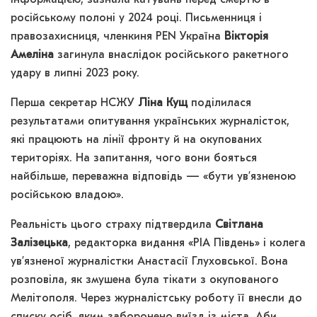
російському полоні у 2024 році. Письменниця і
правозахисниця, членкиня PEN Україна
Вікторія
Амеліна
загинула внаслідок російського ракетного
удару в липні 2023 року.
Перша секретар НСЖУ
Ліна Кущ
поділилася
результатами опитування українських журналісток,
які працюють на лінії фронту й на окупованих
територіях. На запитання, чого вони бояться
найбільше, переважна відповідь — «бути ув’язненою
російською владою».
Реальність цього страху підтвердила
Світлана
Залізецька
, редакторка видання «РІА Південь» і колега
ув’язненої журналістки Анастасії Глуховської. Вона
розповіла, як змушена була тікати з окупованого
Мелітополя. Через журналістську роботу її внесли до
списку осіб, яким заборонено виїзд із міста. Аби