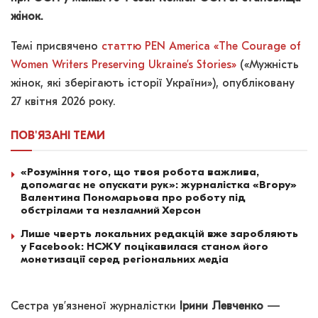
жінок.
Темі присвячено
статтю PEN America «The Courage of
Women Writers Preserving Ukraine’s Stories»
(«Мужність
жінок, які зберігають історії України»), опубліковану
27 квітня 2026 року.
ПОВ'ЯЗАНІ
ТЕМИ
«Розуміння того, що твоя робота важлива,
допомагає не опускати рук»: журналістка «Вгору»
Валентина Пономарьова про роботу під
обстрілами та незламний Херсон
Лише чверть локальних редакцій вже заробляють
у Facebook: НСЖУ поцікавилася станом його
монетизації серед регіональних медіа
Сестра ув’язненої журналістки
Ірини Левченко
—