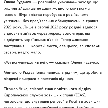
Олена Руденко
— розповіла учасникам заходу, що
родина 27 місяців не мала жодного контакту з
Іриною. Журналістка перебуває в російському
ув’язненні без пред’явлення обвинувачень із травня
2023 року. Лише в серпні 2025 року родині вдалося
відновити зв’язок через мережу волонтерів, які
відвідують українських в’язнів. Тепер можливе
листування — короткі листи, але цього, за словами
сестри, надто мало.
«Ми всі чекаємо на неї», — сказала Олена Руденко.
Минулого Різдва Ірина написала рідним, що зробила
різдвяні прикраси з пакетиків від чаю.
Тігамер Чика, співробітник політичного відділу
Європейської служби зовнішніх справ (EEAS),
наголосив, що внутрішні репресії в Росії та зовнішня
агресія — це взаємопов’язані процеси. Російська