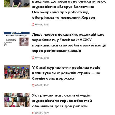
важлива, допомагає не опускати рук»:
журналістка «Вгору» Валентина
Пономарьова про роботу під
обстрілами та незламний Херсон
07/08/2026
Лише чверть локальних редакцій вже
заробляють у Facebook: НСЖУ
поцікавилася станом його монетизації
серед регіональних медіа
07/08/2026
У Києві журналісти провідних медіа
влаштували справжній страйк – на
боулінгових доріжках
07/08/2026
Як тримаються локальні медіа:
журналісти чотирьох областей
обмінялися досвідом роботи
07/08/2026