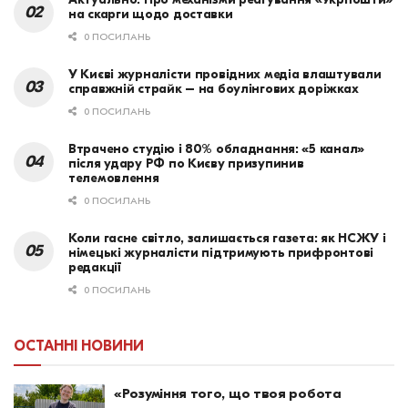
на скарги щодо доставки
0 ПОСИЛАНЬ
У Києві журналісти провідних медіа влаштували
справжній страйк – на боулінгових доріжках
0 ПОСИЛАНЬ
Втрачено студію і 80% обладнання: «5 канал»
після удару РФ по Києву призупинив
телемовлення
0 ПОСИЛАНЬ
Коли гасне світло, залишається газета: як НСЖУ і
німецькі журналісти підтримують прифронтові
редакції
0 ПОСИЛАНЬ
ОСТАННІ НОВИНИ
«Розуміння того, що твоя робота