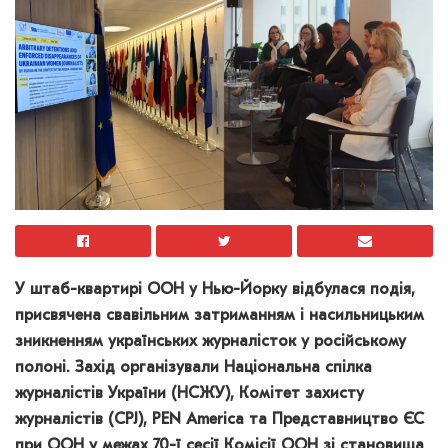
У штаб-квартирі ООН у Нью-Йорку відбулася подія,
присвячена свавільним затриманням і насильницьким
зникненням українських журналісток у російському
полоні. Захід організували Національна спілка
журналістів України (НСЖУ), Комітет захисту
журналістів (CPJ), PEN America та Представництво ЄС
при ООН у межах 70-ї сесії Комісії ООН зі становища