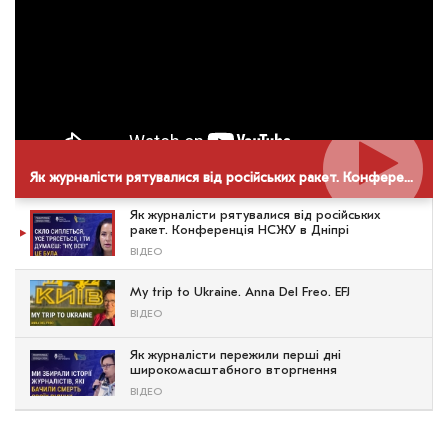
Як журналісти рятувалися від російських ракет. Конференція НСЖУ в Дніпрі
Як журналісти рятувалися від російських
ракет. Конференція НСЖУ в Дніпрі
ВІДЕО
My trip to Ukraine. Anna Del Freo. EFJ
ВІДЕО
Як журналісти пережили перші дні
широкомасштабного вторгнення
ВІДЕО