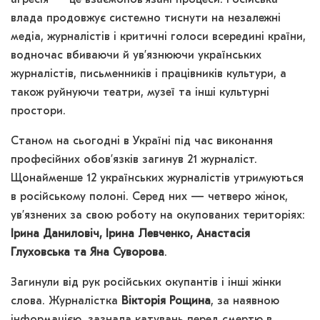
влада продовжує системно тиснути на незалежні
медіа, журналістів і критичні голоси всередині країни,
водночас вбиваючи й ув’язнюючи українських
журналістів, письменників і працівників культури, а
також руйнуючи театри, музеї та інші культурні
простори.
Станом на сьогодні в Україні під час виконання
професійних обов’язків загинув 21 журналіст.
Щонайменше 12 українських журналістів утримуються
в російському полоні. Серед них — четверо жінок,
ув’язнених за свою роботу на окупованих територіях:
Ірина Даниловіч, Ірина Левченко, Анастасія
Глуховська та Яна Суворова
.
Загинули від рук російських окупантів і інші жінки
слова. Журналістка
Вікторія Рощина
, за наявною
інформацією, зазнала катувань перед смертю в