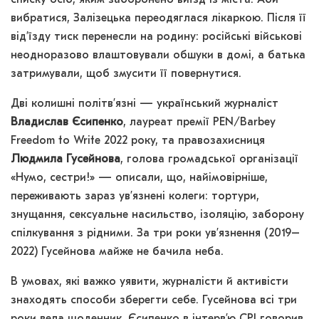
вибратися, Залізецька переодяглася лікаркою. Після її
від’їзду тиск перенесли на родину: російські військові
неодноразово влаштовували обшуки в домі, а батька
затримували, щоб змусити її повернутися.
Дві колишні політв’язні — український журналіст
Владислав Єсипенко
, лауреат премії PEN/Barbey
Freedom to Write 2022 року, та правозахисниця
Людмила Гусейнова
, голова громадської організації
«Нумо, сестри!» — описали, що, найімовірніше,
переживають зараз ув’язнені колеги: тортури,
знущання, сексуальне насильство, ізоляцію, заборону
спілкування з рідними. За три роки ув’язнення (2019–
2022) Гусейнова майже не бачила неба.
В умовах, які важко уявити, журналісти й активісти
знаходять способи зберегти себе. Гусейнова всі три
роки вела щоденник. Єсипенко в інтерв’ю CPJ говорив,