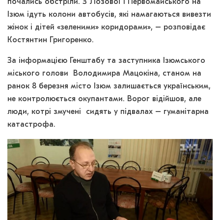
почались обстріли. З Лозової і Первомайського на
Ізюм ідуть колони автобусів, які намагаються вивезти
жінок і дітей «зеленими» коридорами», – розповідає
Костянтин Григоренко.
За інформацією Генштабу та заступника Ізюмського
міського голови Володимира Мацокіна, станом на
ранок 8 березня місто Ізюм залишається українським,
не контролюється окупантами. Ворог відійшов, але
люди, котрі змучені сидять у підвалах – гуманітарна
катастрофа.