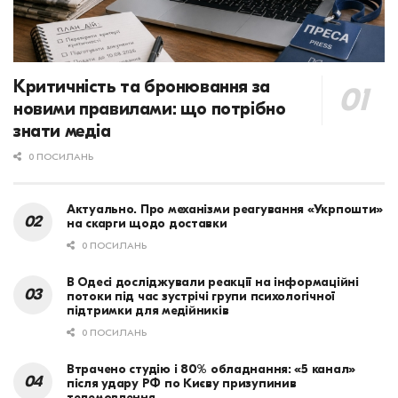
Критичність та бронювання за
новими правилами: що потрібно
знати медіа
0 ПОСИЛАНЬ
Актуально. Про механізми реагування «Укрпошти»
на скарги щодо доставки
0 ПОСИЛАНЬ
В Одесі досліджували реакції на інформаційні
потоки під час зустрічі групи психологічної
підтримки для медійників
0 ПОСИЛАНЬ
Втрачено студію і 80% обладнання: «5 канал»
після удару РФ по Києву призупинив
телемовлення