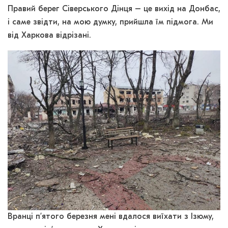
Правий берег Сіверського Дінця – це вихід на Донбас,
і саме звідти, на мою думку, прийшла їм підмога. Ми
від Харкова відрізані.
Вранці п’ятого березня мені вдалося виїхати з Ізюму,