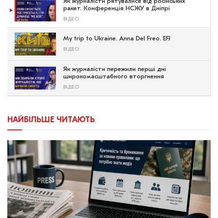
Як журналісти рятувалися від російських
ракет. Конференція НСЖУ в Дніпрі
ВІДЕО
My trip to Ukraine. Anna Del Freo. EFJ
ВІДЕО
Як журналісти пережили перші дні
широкомасштабного вторгнення
ВІДЕО
НАЙБІЛЬШЕ ЧИТАЮТЬ