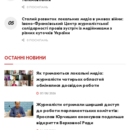
0 ПОСИЛАНЬ
Сталий розвиток локальних медіа в умовах війни:
Івано-Франківський Центр журналістської
солідарності провів зустріч із медійниками з
різних куточків України
0 ПОСИЛАНЬ
ОСТАННІ НОВИНИ
Як тримаються локальні медіа:
журналісти чотирьох областей
обмінялися досвідом роботи
07/08/2026
Журналісти отримали ширший доступ
до роботи парламентських комітетів:
Ярослав Юрчишин анонсував подальше
відкриття Верховної Ради