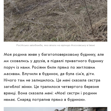
Російська авіабомба, яка впала на вулицю Московську в Ізюмі
Моя родина живе у багатоповерховому будинку, але
ми сховались у друзів, в підвалі приватного будинку
поруч із нами. Росіяни били прямо по житловим
масивам. Влучили в будинок, де була сім’я, діти.
Нічого там не залишилось. Це мені сказала сестра
загиблої жінки. Це трапилося четвертого березня
вранці. Вона сказала мені: «Моєї сестри і родини
немає. Снаряд потрапив прямо в будинок».