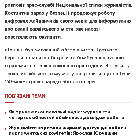
розповів прес-службі Національної спілки журналістів.
Костянтин зараз у безпеці і продовжує роботу
цифрових майданчиків свого медіа для інформування
про реалії харківського міста, яке наразі
розстрілюють окупанти.
«Три дні був масований обстріл міста. Третього
березня почалися обстріли та бомбування, гатили
«градами» і з танків кожні півтори години. Я служив у
танкових військах, тому можу розрізнити, що то були
150-міліметрові снаряди або артилерія.
ПОВ'ЯЗАНІ
ТЕМИ
Як тримаються локальні медіа: журналісти
чотирьох областей обмінялися досвідом роботи
Журналісти отримали ширший доступ до роботи
парламентських комітетів: Ярослав Юрчишин