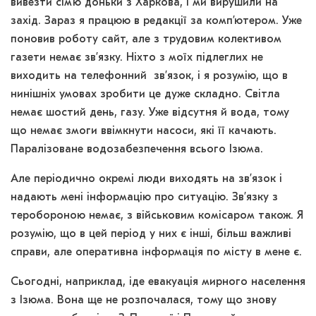
вивезти сім’ю доньки з Харкова, і ми вирушили на
захід. Зараз я працюю в редакції за комп’ютером. Уже
поновив роботу сайт, але з трудовим колективом
газети немає зв’язку. Ніхто з моїх підлеглих не
виходить на телефонний зв’язок, і я розумію, що в
нинішніх умовах зробити це дуже складно. Світла
немає шостий день, газу. Уже відсутня й вода, тому
що немає змоги ввімкнути насоси, які її качають.
Паралізоване водозабезпечення всього Ізюма.
Але періодично окремі люди виходять на зв’язок і
надають мені інформацію про ситуацію. Зв’язку з
теробороною немає, з військовим комісаром також. Я
розумію, що в цей період у них є інші, більш важливі
справи, але оперативна інформація по місту в мене є.
Сьогодні, наприклад, іде евакуація мирного населення
з Ізюма. Вона ще не розпочалася, тому що знову