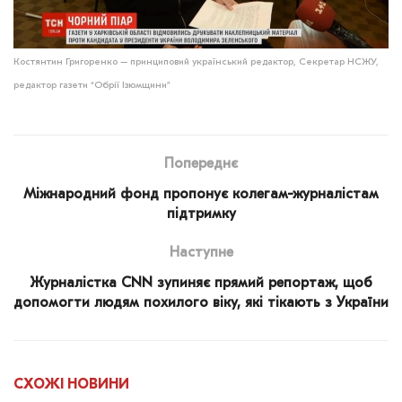
Костянтин Григоренко – принциповий український редактор, Секретар НСЖУ,
редактор газети “Обрії Ізюмщини”
Попереднє
Міжнародний фонд пропонує колегам-журналістам
підтримку
Наступне
Журналістка CNN зупиняє прямий репортаж, щоб
допомогти людям похилого віку, які тікають з України
СХОЖІ
НОВИНИ