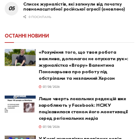
Список журналістів, які загинули від початку
повномасштабної російської агресії (оновлено)
0 ПОСИЛАНЬ
ОСТАННІ НОВИНИ
«Розуміння того, що твоя робота
важлива, допомагає не опускати рук»:
журналістка «Вгору» Валентина
Пономарьова про роботу під
обстрілами та незламний Херсон
07/08/2026
Лише чверть локальних редакцій вже
заробляють у Facebook: НСЖУ
поцікавилася станом його монетизації
серед регіональних медіа
07/08/2026
У Києві журналісти провідних медіа