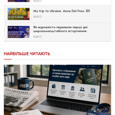
ВІДЕО
My trip to Ukraine. Anna Del Freo. EFJ
ВІДЕО
Як журналісти пережили перші дні
широкомасштабного вторгнення
ВІДЕО
НАЙБІЛЬШЕ ЧИТАЮТЬ