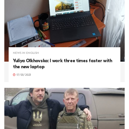
NEWS IN ENGLISH
Yuliya Olkhovska: I work three times faster with
the new laptop
17/03/2023