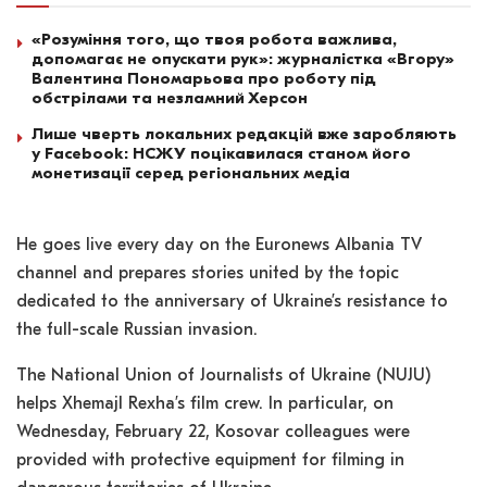
«Розуміння того, що твоя робота важлива,
допомагає не опускати рук»: журналістка «Вгору»
Валентина Пономарьова про роботу під
обстрілами та незламний Херсон
Лише чверть локальних редакцій вже заробляють
у Facebook: НСЖУ поцікавилася станом його
монетизації серед регіональних медіа
He goes live every day on the Euronews Albania TV
channel and prepares stories united by the topic
dedicated to the anniversary of Ukraine’s resistance to
the full-scale Russian invasion.
The National Union of Journalists of Ukraine (NUJU)
helps Xhemajl Rexha’s film crew. In particular, on
Wednesday, February 22, Kosovar colleagues were
provided with protective equipment for filming in