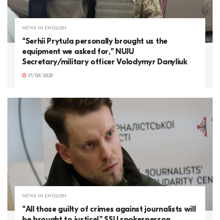
NEWS IN ENGLISH
“Serhii Prytula personally brought us the
equipment we asked for,” NUJU
Secretary/military officer Volodymyr Danyliuk
17/03/2023
NEWS IN ENGLISH
“All those guilty of crimes against journalists will
be brought to justice!” SSU spokesperson