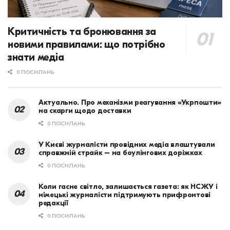
Критичність та бронювання за
новими правилами: що потрібно
знати медіа
0 ПОСИЛАНЬ
Актуально. Про механізми реагування «Укрпошти»
на скарги щодо доставки
0 ПОСИЛАНЬ
У Києві журналісти провідних медіа влаштували
справжній страйк – на боулінгових доріжках
0 ПОСИЛАНЬ
Коли гасне світло, залишається газета: як НСЖУ і
німецькі журналісти підтримують прифронтові
редакції
0 ПОСИЛАНЬ