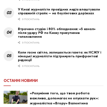
У Києві журналісти провідних медіа влаштували
справжній страйк – на боулінгових доріжках
0 ПОСИЛАНЬ
Втрачено студію і 80% обладнання: «5 канал»
після удару РФ по Києву призупинив
телемовлення
0 ПОСИЛАНЬ
Коли гасне світло, залишається газета: як НСЖУ і
німецькі журналісти підтримують прифронтові
редакції
0 ПОСИЛАНЬ
ОСТАННІ НОВИНИ
«Розуміння того, що твоя робота
важлива, допомагає не опускати рук»:
журналістка «Вгору» Валентина