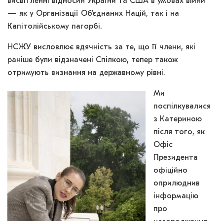
висвітленні відносин України та США в умовах війни
— як у Організації Об’єднаних Націй, так і на
Капітолійському пагорбі.
НСЖУ висловлює вдячність за те, що її члени, які
раніше були відзначені Спілкою, тепер також
отримують визнання на державному рівні.
Ми
поспілкувалися
з Катериною
після того, як
Офіс
Президента
офіційно
оприлюднив
інформацію
про