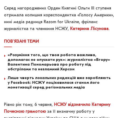
Серед нагороджених Орден Княгині Ольги III ступеня
отримала колишня кореспондентка «Голосу Америки»,
нині медіа радниця Razom for Ukraine, фріланс
журналістка та членкиня НСЖУ,
Катерина Лісунова
.
ПОВ'ЯЗАНІ
ТЕМИ
«Розуміння того, що твоя робота важлива,
допомагає не опускати рук»: журналістка «Вгору»
Валентина Пономарьова про роботу під
обстрілами та незламний Херсон
Лише чверть локальних редакцій вже заробляють
у Facebook: НСЖУ поцікавилася станом його
монетизації серед регіональних медіа
Рівно рік тому, 6 червня,
НСЖУ відзначило Катерину
Почесною грамотою
за її визначну роботу у