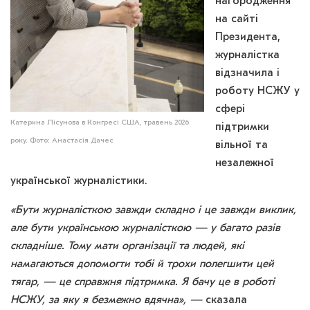
нагородження
на сайті
Президента,
журналістка
відзначила і
роботу НСЖУ у
сфері
Катерина Лісунова в Конгресі США, травень 2026
підтримки
року. Фото: Анастасія Дачес
вільної та
незалежної
української журналістики.
«Бути журналісткою завжди складно і це завжди виклик,
але бути українською журналісткою — у багато разів
складніше. Тому мати організації та людей, які
намагаються допомогти тобі й трохи полегшити цей
тягар, — це справжня підтримка. Я бачу це в роботі
НСЖУ, за яку я безмежно вдячна», —
сказала