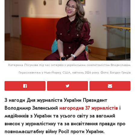
Катерина Лісунова під час інтерв’ю з українським скелетоністом Владиславом
Гераскевичем у Нью-Йорку, США, квітень 2026 року. Фото: Богдан Гриців
З нагоди Дня журналіста України Президент
Володимир Зеленський
нагородив 37 журналістів
і
медійників з України та усього світу за вагомий
внесок у журналістику та за висвітлення правди про
повномасштабну війну Росії проти України.