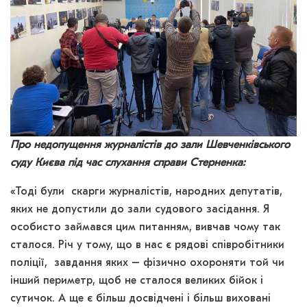
Про недопущення журналістів до зали Шевченківського
суду Києва під час слухання справи Стерненка:
«Тоді були скарги журналістів, народних депутатів,
яких не допустили до зали судового засідання. Я
особисто займався цим питанням, вивчав чому так
сталося. Річ у тому, що в нас є рядові співробітники
поліції, завдання яких – фізично охороняти той чи
інший периметр, щоб не сталося великих бійок і
сутичок. А ще є більш досвідчені і більш виховані