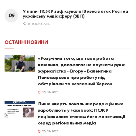
У липні НСЖУ зафіксувала 18 кейсів атак Росії на
українську медіасферу (ЗВІТ)
0 ПОСИЛАНЬ
ОСТАННІ НОВИНИ
«Розуміння того, що твоя робота
важлива, допомагає не опускати рук»:
журналістка «Вгору» Валентина
Пономарьова про роботу під
обстрілами та незламний Херсон
07/08/2026
Лише чверть локальних редакцій вже
заробляють у Facebook: НСЖУ
поцікавилася станом його монетизації
серед регіональних медіа
07/08/2026