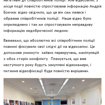
негативні дії співробітників поліції. Але відеозапис з
місця події повністю спростовував інформацію Андрія
Боєчка: відео свідчило, що це він сам лаявся і
ображав співробітників поліції. Наше відео було
оприлюднено і так ми спростовували неправдиву
інформацію недоброчесної людини.
Вважаємо, що абсолютно всі співробітники поліції
повинні фіксували свої слідчі дії на відеозапис. Це
допоможе уникнути зайвих перекручень, маніпуляцій
з обох сторін конфлікту. Планується, що вже
наступного року будуть закуплені відеокамери, і
питання відеофіксації буде повністю вирішене».