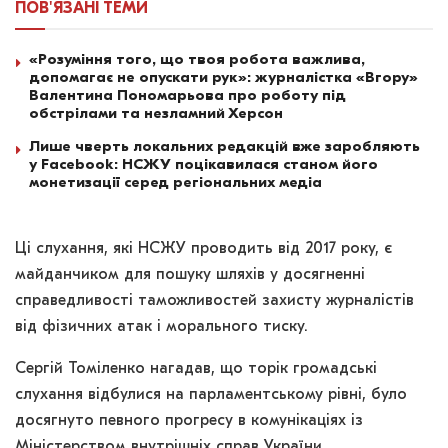
ПОВ'ЯЗАНІ
ТЕМИ
«Розуміння того, що твоя робота важлива,
допомагає не опускати рук»: журналістка «Вгору»
Валентина Пономарьова про роботу під
обстрілами та незламний Херсон
Лише чверть локальних редакцій вже заробляють
у Facebook: НСЖУ поцікавилася станом його
монетизації серед регіональних медіа
Ці слухання, які НСЖУ проводить від 2017 року, є
майданчиком для пошуку шляхів у досягненні
справедливості таможливостей захисту журналістів
від фізичних атак і морального тиску.
Сергій Томіленко нагадав, що торік громадські
слухання відбулися на парламентському рівні, було
досягнуто певного прогресу в комунікаціях із
Міністерством внутрішніх справ України,