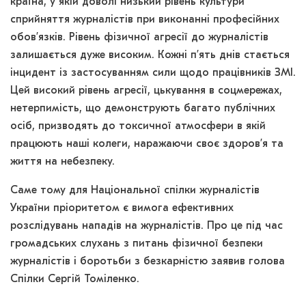
країна, у якій доволі низький рівень культури
сприйняття журналістів при виконанні професійних
обов’язків. Рівень фізичної агресії до журналістів
залишається дуже високим. Кожні п’ять днів стається
інцидент із застосуванням сили щодо працівників ЗМІ.
Цей високий рівень агресії, цькування в соцмережах,
нетерпимість, що демонструють багато публічних
осіб, призводять до токсичної атмосфери в якій
працюють наші колеги, наражаючи своє здоров’я та
життя на небезпеку.
Саме тому для Національної спілки журналістів
України пріоритетом є вимога ефективних
розслідувань нападів на журналістів. Про це під час
громадських слухань з питань фізичної безпеки
журналістів і боротьби з безкарністю заявив голова
Спілки Сергій Томіленко.