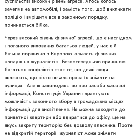
суспільстві високий рівень агресії. Хтось когось
зачепив на автомобілі, і замість того, щоб викликати
поліцію і вирішити все в законному порядку,
починається бійка.
Через високий рівень фізичної агресії, що є наслідком
і поганого виховання багатьох людей, у нас є й
більша порівняно з Європою кількість фізичних
нападів на журналістів. Безпосередньою причиною
багатьох конфліктів стає те, що деякі люди
вважають, що ніхто не має права їх знімати на
вулицях. Але ж законодавство про засоби масової
інформації, Конституція України гарантують
можливість законного збору в громадських місцях
інформації для висвітлення. Не можна заходити до
приватної квартири або вдиратися до офісу, ще на
якусь закриту територію без дозволу власника. Проте
на відкритій території журналіст може знімати і