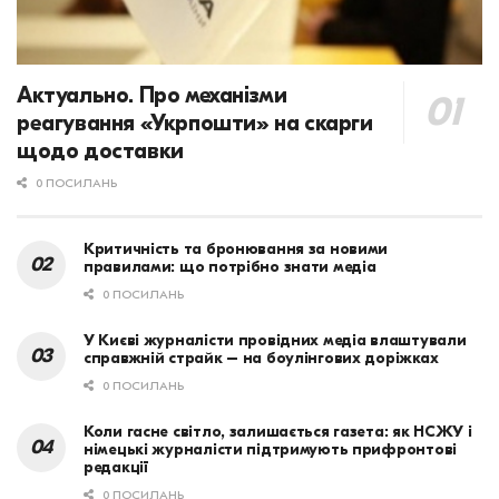
Актуально. Про механізми
реагування «Укрпошти» на скарги
щодо доставки
0 ПОСИЛАНЬ
Критичність та бронювання за новими
правилами: що потрібно знати медіа
0 ПОСИЛАНЬ
У Києві журналісти провідних медіа влаштували
справжній страйк – на боулінгових доріжках
0 ПОСИЛАНЬ
Коли гасне світло, залишається газета: як НСЖУ і
німецькі журналісти підтримують прифронтові
редакції
0 ПОСИЛАНЬ