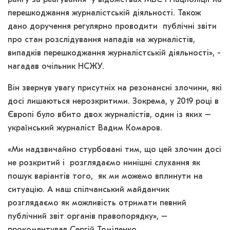
рангу за реагування у відомствах МВС і Нацполіції на
перешкоджання журналістській діяльності. Також
дано доручення регулярно проводити публічні звіти
про стан розслідування нападів на журналістів,
випадків перешкоджання журналістській діяльності», ­-
нагадав очільник НСЖУ.
Він звернув увагу присутніх на резонансні злочини, які
досі лишаються нерозкритими. Зокрема, у 2019 році в
Європі було вбито двох журналістів, один із яких –
український журналіст Вадим Комаров.
«Ми надзвичайно стурбовані тим, що цей злочин досі
не розкритий і розглядаємо нинішні слухання як
пошук варіантів того, як ми можемо вплинути на
ситуацію. А наш спілчанський майданчик
розглядаємо як можливість отримати певний
публічний звіт органів правопорядку», –