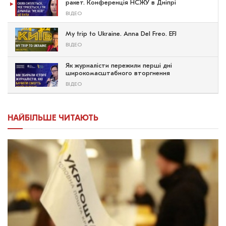
ракет. Конференція НСЖУ в Дніпрі
ВІДЕО
My trip to Ukraine. Anna Del Freo. EFJ
ВІДЕО
Як журналісти пережили перші дні
широкомасштабного вторгнення
ВІДЕО
НАЙБІЛЬШЕ ЧИТАЮТЬ