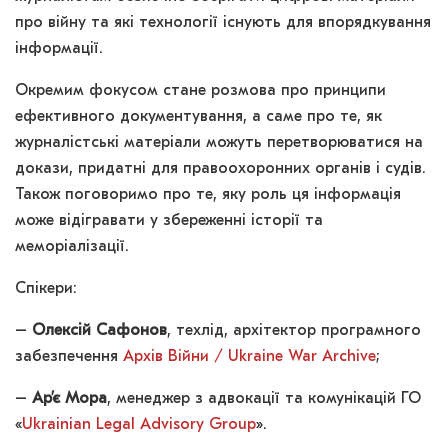
про війну та які технології існують для впорядкування
інформації.
Окремим фокусом стане розмова про принципи
ефективного документування, а саме про те, як
журналістські матеріали можуть перетворюватися на
докази, придатні для правоохоронних органів і судів.
Також поговоримо про те, яку роль ця інформація
може відігравати у збереженні історії та
меморіалізації.
Спікери:
–
Олексій Сафонов
, техлід, архітектор програмного
забезпечення
Архів Війни / Ukraine War Archive
;
–
Ар’є Мора
, менеджер з адвокації та комунікацій ГО
«
Ukrainian Legal Advisory Group
».