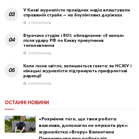
У Києві журналісти провідних медіа влаштували
справжній страйк – на боулінгових доріжках
0 ПОСИЛАНЬ
Втрачено студію і 80% обладнання: «5 канал»
після удару РФ по Києву призупинив
телемовлення
0 ПОСИЛАНЬ
Коли гасне світло, залишається газета: як НСЖУ і
німецькі журналісти підтримують прифронтові
редакції
0 ПОСИЛАНЬ
ОСТАННІ НОВИНИ
«Розуміння того, що твоя робота
важлива, допомагає не опускати рук»:
журналістка «Вгору» Валентина
Пономарьова про роботу під