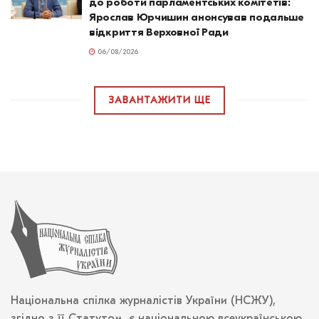
до роботи парламентських комітетів:
Ярослав Юрчишин анонсував подальше
відкриття Верховної Ради
06/08/2026
ЗАВАНТАЖИТИ ЩЕ
Національна спілка журналістів України (НСЖУ),
згідно з її Статутом, є національною всеукраїнською