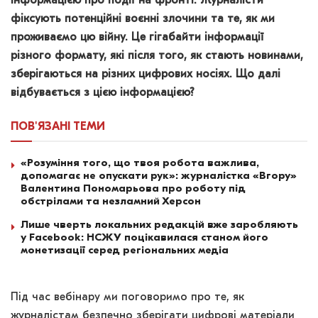
інформацією про події на фронті. Журналісти
фіксують потенційні воєнні злочини та те, як ми
проживаємо цю війну. Це гігабайти інформації
різного формату, які після того, як стають новинами,
зберігаються на різних цифрових носіях. Що далі
відбувається з цією інформацією?
ПОВ'ЯЗАНІ
ТЕМИ
«Розуміння того, що твоя робота важлива,
допомагає не опускати рук»: журналістка «Вгору»
Валентина Пономарьова про роботу під
обстрілами та незламний Херсон
Лише чверть локальних редакцій вже заробляють
у Facebook: НСЖУ поцікавилася станом його
монетизації серед регіональних медіа
Під час вебінару ми поговоримо про те, як
журналістам безпечно зберігати цифрові матеріали